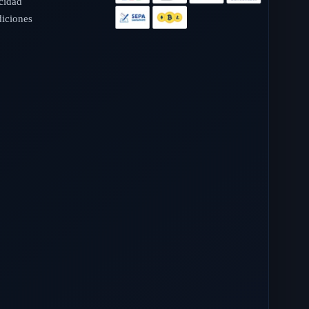
acidad
iciones