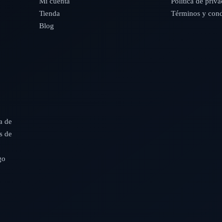
Mi cuenta
Política de priv
Tienda
Términos y cond
Blog
a de
s de
go