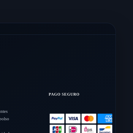
PAGO SEGURO
entes
bolso
o