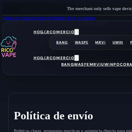
The merchant only sells vape devic
Saltar al contenido principal
Saltar al pie de página
HOGAR
COMERCIO
BANG
WASPE
MRVI
UWIN
HOGAR
COMERCIO
BANG
WASPE
MRVI
UWIN
POCO
R
Política de envío
Politicas claras, respuestas practicas y asistencia directa para m