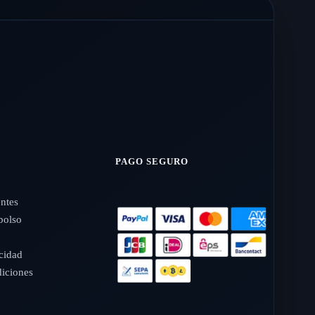
PAGO SEGURO
entes
bolso
o
acidad
iciones