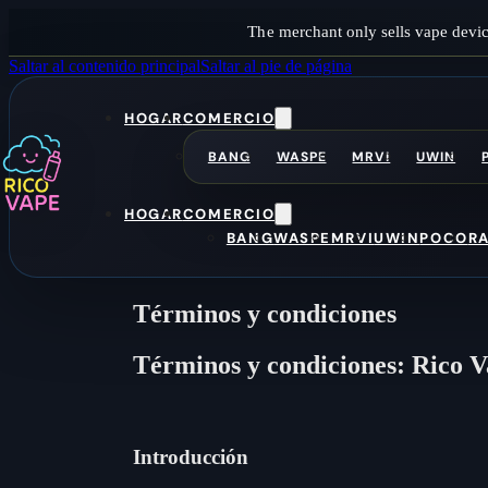
The merchant only sells vape devic
Saltar al contenido principal
Saltar al pie de página
HOGAR
COMERCIO
BANG
WASPE
MRVI
UWIN
HOGAR
COMERCIO
BANG
WASPE
MRVI
UWIN
POCO
R
Términos y condiciones
Términos y condiciones: Rico 
Introducción