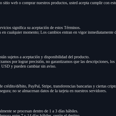
ro sitio web o comprar nuestros productos, usted acepta cumplir con es
rvicios significa su aceptación de estos Términos.
 en cualquier momento; Los cambios entran en vigor inmediatamente de
tán sujetos a aceptación y disponibilidad del producto.
zamos por lograr precisión, no garantizamos que las descripciones, los p
n USD y pueden cambiar sin aviso.
e crédito/débito, PayPal, Stripe, transferencias bancarias y ciertas cri
gura; no se almacenan datos de la tarjeta en nuestros servidores.
mente se procesan dentro de 1 a 3 días hábiles.
mora entre 7 y 14 días hábiles, según el destino.