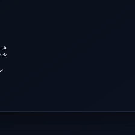
a de
s de
go