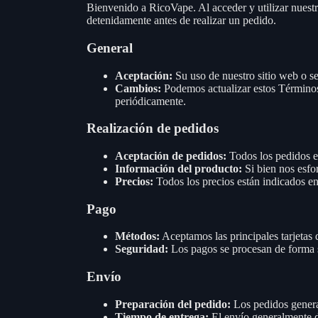
Bienvenido a RicoVape. Al acceder y utilizar nuest
detenidamente antes de realizar un pedido.
General
Aceptación:
Su uso de nuestro sitio web o se
Cambios:
Podemos actualizar estos Términos
periódicamente.
Realización de pedidos
Aceptación de pedidos:
Todos los pedidos es
Información del producto:
Si bien nos esfor
Precios:
Todos los precios están indicados e
Pago
Métodos:
Aceptamos las principales tarjetas d
Seguridad:
Los pagos se procesan de forma se
Envío
Preparación del pedido:
Los pedidos general
Tiempo de entrega:
El envío generalmente de