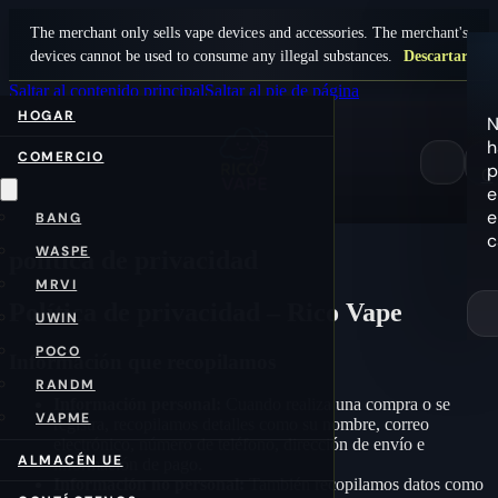
The merchant only sells vape devices and accessories. The merchant's
devices cannot be used to consume any illegal substances.
Descartar
Saltar al contenido principal
Saltar al pie de página
HOGAR
N
h
COMERCIO
p
0
e
e
BANG
c
WASPE
política de privacidad
MRVI
Política de privacidad – Rico Vape
UWIN
POCO
Información que recopilamos
RANDM
Información personal:
Cuando realiza una compra o se
VAPME
registra, recopilamos detalles como su nombre, correo
electrónico, número de teléfono, dirección de envío e
ALMACÉN UE
información de pago.
Información no personal:
También recopilamos datos como