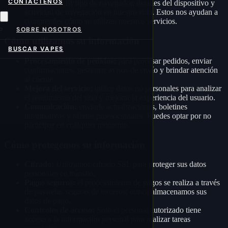
CONTÁCTENOS
su dirección IP, tipo de navegador, detalles del dispositivo y
actividad de navegación en nuestro sitio. Estos nos ayudan a
comprender cómo se utilizan nuestros servicios.
SOBRE NOSOTROS
Cómo utilizamos su información
BUSCAR VAPES
Procesamiento de pedidos:
para procesar pedidos, enviar
confirmaciones, gestionar avisos de envío y brindar atención
al cliente.
Mejora del servicio:
utilice datos no personales para analizar
el rendimiento del sitio y mejorar la experiencia del usuario.
Comunicación:
enviarle actualizaciones, boletines
informativos y ofertas promocionales. Puedes optar por no
participar en cualquier momento.
Cómo protegemos su información
Cifrado:
Utilizamos cifrado SSL para proteger sus datos
personales en tránsito.
Pagos seguros:
el procesamiento de pagos se realiza a través
de pasarelas seguras de terceros; nunca almacenamos sus
datos de pago.
Controles de acceso:
Solo el personal autorizado tiene
acceso a la información personal para realizar tareas