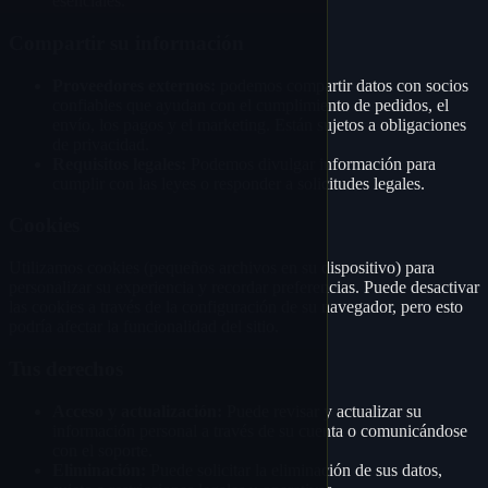
esenciales.
Compartir su información
Proveedores externos:
podemos compartir datos con socios
confiables que ayudan con el cumplimiento de pedidos, el
envío, los pagos y el marketing. Están sujetos a obligaciones
de privacidad.
Requisitos legales:
Podemos divulgar información para
cumplir con las leyes o responder a solicitudes legales.
Cookies
Utilizamos cookies (pequeños archivos en su dispositivo) para
personalizar su experiencia y recordar preferencias. Puede desactivar
las cookies a través de la configuración de su navegador, pero esto
podría afectar la funcionalidad del sitio.
Tus derechos
Acceso y actualización:
Puede revisar y actualizar su
información personal a través de su cuenta o comunicándose
con el soporte.
Eliminación:
Puede solicitar la eliminación de sus datos,