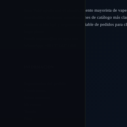
Rico Vape ayuda con el abastecimiento mayorista de vap
desechables mediante actualizaciones de catálogo más cla
comunicación ágil y seguimiento fiable de pedidos para cl
largo plazo.
Email:
support@ricovape.com
WhatsApp: +8613724271496
INFORMACIÓN
Seguimiento del pedido
Contáctanos
Sobre nosotros
Mi cuenta
Tienda
Blog