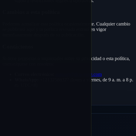
sujeto a restricciones legales u operativas.
Cambios a esta política
Podemos actualizar esta política ocasionalmente. Cualquier cambio
se publicará aquí y la política revisada entrará en vigor
inmediatamente después de su publicación.
Contáctenos
Si tiene preguntas o inquietudes sobre su privacidad o esta política,
comuníquese con nosotros:
Correo electrónico:
support@rico‑vape.com
WhatsApp:
+12132586327 (lunes a viernes, de 9 a. m. a 8 p.
m. UTC+8)