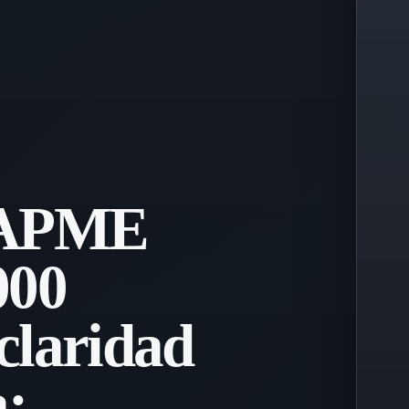
 VAPME
000
claridad
a: