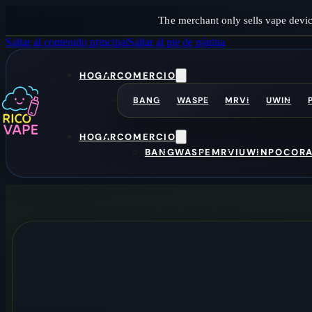
The merchant only sells vape devic
Saltar al contenido principal
Saltar al pie de página
HOGAR
COMERCIO
BANG
WASPE
MRVI
UWIN
HOGAR
COMERCIO
BANG
WASPE
MRVI
UWIN
POCO
R