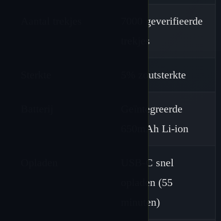
Aantal trekjes
7000 geverifieerde
trekjes
Sterkte
5% zoutsterkte
Batterij
Geïntegreerde
650mAh Li-ion
Opladen
USB-C snel
opladen (55
minuten)