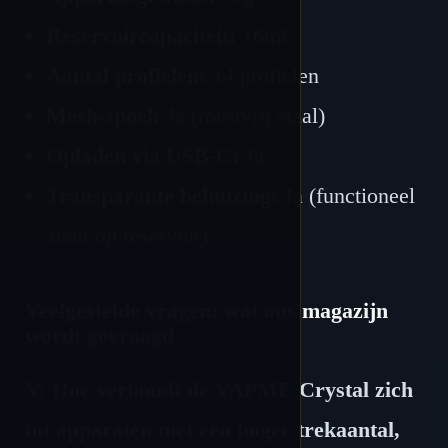
Reservoircapaciteit:
16mL
Aantal profielen:
14 profielen
Mesh-spoel:
Ja (roestvrij staal)
Opladen via USB-C:
Ja
Transparante behuizing:
Ja (functioneel
zicht op reservoir)
Veelgestelde vragen: wat ons magazijn
wordt gevraagd
V: Hoe verhoudt de VAPME Crystal zich
tot apparaten met een hoger trekaantal,