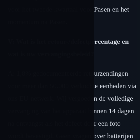
voor het tweede kwartaal voor Pasen en het
momentum na Pasen.
V: Wat is het retour-/defectpercentage en
wat is uw vervangingsbeleid?
A: 1,8% gedocumenteerde retourzendingen
voor meer dan 50.000 verkochte eenheden via
ons EU-netwerk. Wij vergoeden de volledige
vervanging van het apparaat binnen 14 dagen
na ontvangst als het defect door een foto
wordt bevestigd. Geen vragen over batterijen