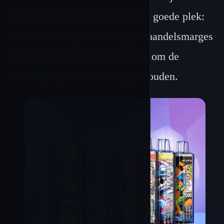
De 7000-puff-klasse bereikt de goede plek:
voldoende capaciteit om groothandelsmarges
te rechtvaardigen, laag genoeg om de
vervangingssnelheid hoog te houden.