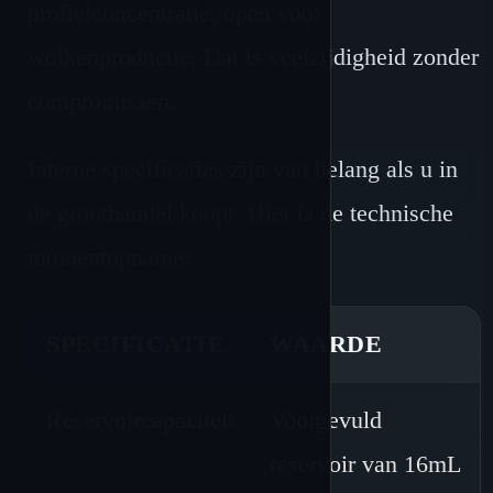
profielconcentratie, open voor
wolkenproductie. Dat is veelzijdigheid zonder
compromissen.
Interne specificaties zijn van belang als u in
de groothandel koopt. Hier is de technische
momentopname:
SPECIFICATIE
WAARDE
Reservoircapaciteit
Voorgevuld
reservoir van 16mL