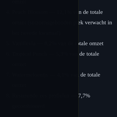
omzet
Peach Blossom — 12,1% van de totale
omzet (seizoensgebonden piek verwacht in
het tweede kwartaal)
Vanillevla — 8,2% van de totale omzet
Tropical Punch — 5,3% van de totale
omzet
Watermeloenijs — 4,1% van de totale
omzet
Resterende zes profielen — 7,7%
gecombineerd