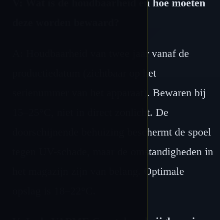
V: Wat is de houdbaarheid en hoe moeten
deze worden bewaard?
A: Houdbaarheid van twee jaar vanaf de
productiedatum (zichtbaar op het
serienummer van het apparaat). Bewaren bij
15–25°C, niet in direct zonlicht. De
doorschijnende behuizing beschermt de spoel
tegen UV-schade, maar de omstandigheden in
het magazijn zijn van belang. Optimale
opslag is 18–22°C.