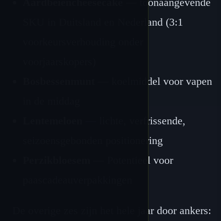
Aardbeiencheesecake
— toonaangevende
SKU in Duitsland en Nederland (3:1
voorkeursverhouding onder
voorjaarskopers)
Bosbessenmunt
— koelmiddel voor vapen
in de middag
Lentemeloen
— lichte, verfrissende,
seizoensgebonden positionering
Perzikbloesem
— Potentieel voor
paascadeauverpakkingen
De overige zes zijn het hele jaar door ankers: