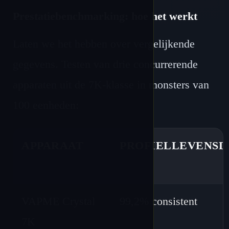
Prestatiebenchmarking: hoe het werkt
Laten we het hebben over vergelijkende
gegevens. Testen van drie concurrerende
apparaten uit de 7K-klasse in monsters van
100 eenheden:
APPARAAT
PROFIELLEVENSD
VAPME Crystal
99,2% consistent
7K