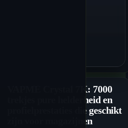
VAPME Crystal 7K: 7000
trekjes pure helderheid en
profielprestaties die geschikt
zijn voor magazijnen