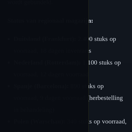
wordt gebundeld.
Status van regionaal magazijn:
Duitsland (Frankfurt):
2.400 stuks op
voorraad, 18 dagen inventaris
Nederland (Rotterdam):
1.100 stuks op
voorraad, 12 dagen voorraad
Spanje (Barcelona):
890 stuks op
voorraad, 9 dagen voorraad (herbestelling
in behandeling)
Polen (Warschau):
340 stuks op voorraad,