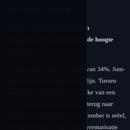
juiste retailpositionering.
V: Is er een seizoensgebonden
vraagpatroon waarvan ik op de hoogte
moet zijn?
A: April-mei kent een stijging van 34%. Juni-
augustus vlakt af naar de basislijn. Tussen
september en november is sprake van een
lichte stijging (sociaal gebruik terug naar
school). De vakantiegolf in december is reëel,
maar competitief. Plan nu de inventarisatie