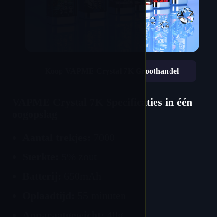
Koop VAPME Crystal 7K Groothandel
VAPME Crystal 7K Specificaties in één
oogopslag
Aantal trekjes:
7000
Sterkte:
5% zout
Batterij:
650mAh
Oplaadtijd:
55 minuten
Apparaatgewicht:
48g