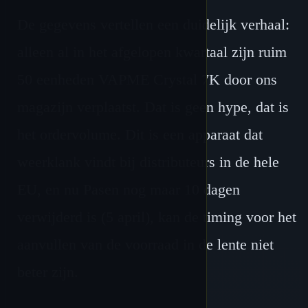
De gegevens vertellen een duidelijk verhaal:
alleen al in het afgelopen kwartaal zijn ruim
50 eenheden VAPME Crystal 7K door ons
magazijn verplaatst. Dat is geen hype, dat is
het ordervolume. Dit is een apparaat dat
weerklank vindt bij distributeurs in de hele
EU, en nu Pasen nog maar 10 dagen
verwijderd is (5 april), kan de timing voor het
aanvullen van de voorraad in de lente niet
beter zijn.