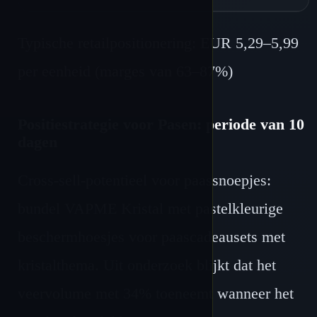
Typische retailpositionering: EUR 5,29–5,99
per eenheid (marges van 63–87%)
Positiestrategie voor Pasen: periode van 10
dagen
Cross-sell-potentieel voor paassnoepjes:
bundel VAPME Kristal met pastelkleurige
beschermhoesjes voor paascadeausets met
kristalthema. Uit onderzoek blijkt dat het
veervolume met 34% toeneemt wanneer het