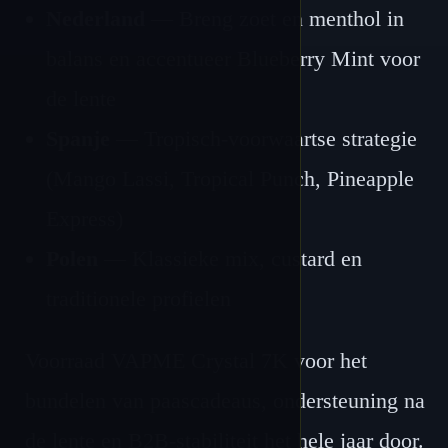
Nederland
— Breng zoet en menthol in
balans en accentueer Blueberry Mint voor
de lente
Spanje
— Tropisch-voorwaartse strategie
(Mango Lassi, Tropical Punch, Pineapple
Express)
Polen
— Klassieke mix, custard en
traditionele profielen
Voorraad VAPME Crystal 7K voor het
bundelen van paascadeaus, ondersteuning na
de lente en B2B-stabiliteit het hele jaar door.