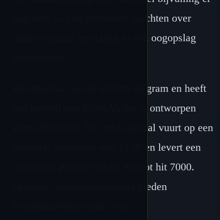
nog over is. Dat elimineert klachten over
dode voorraad en schept in één oogopslag
vertrouwen.
Het apparaat weegt slechts 48 gram en heeft
een batterij van 650mAh die is ontworpen
voor efficiëntie. De mesh-spiraal vuurt op een
optimaal vermogen van 12 W en levert een
consistent profiel van hit één tot hit 7000.
Dubbele luchtstroomkamers bieden
verstelbaarheid: strak voor