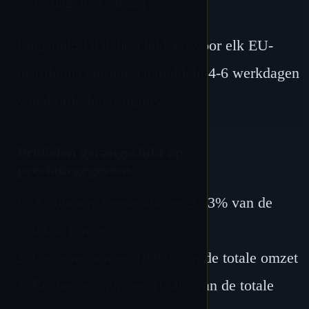
15 dagen voorraad
Logistiek: DDP beschikbaar voor elk EU-
distributiecentrum. Gemiddeld 4-6 werkdagen
vanaf orderbevestiging.
Profielen gerangschikt op
prestatiegegevens
Aardbeiencheesecake — 27,3% van de
totale omzet
Lentemeloen — 18,9% van de totale omzet
Bosbessenmunt — 16,4% van de totale