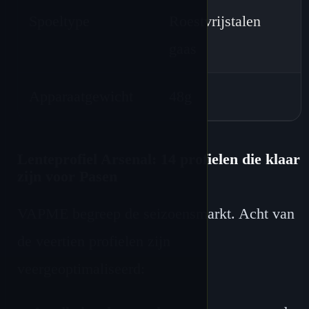
Spoeltype
Roestvrijstalen
gaas
Apparaatgewicht
48g
Lenteprofiel Arsenal: 14 profielen die klaar
zijn voor Pasen
VAPME begreep de seizoensmarkt. Acht van
de veertien profielen zijn
veergeoptimaliseerd: