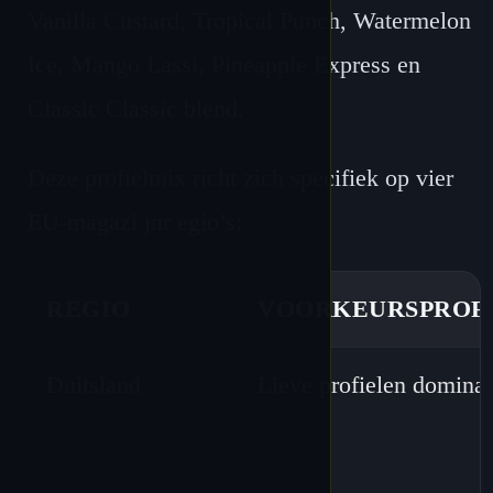
Vanilla Custard, Tropical Punch, Watermelon
Ice, Mango Lassi, Pineapple Express en
Classic Classic blend.
Deze profielmix richt zich specifiek op vier
EU-magazi jnr egio’s:
REGIO
VOORKEURSPROF
Duitsland
Lieve profielen domina