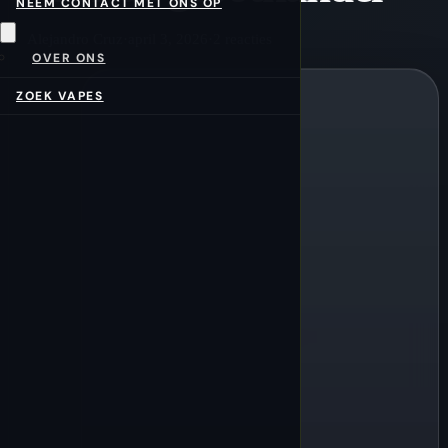
NEEM CONTACT MET ONS OP
Alejandro Cruz
·
april 3, 2026
·
2 reacties
OVER ONS
ZOEK VAPES