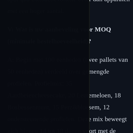
met een hoger aantal.
V: Wat is uw aanbeveling voor MOQ
(minimale bestelhoeveelheid)?
A: Begin met 100 eenheden (twee pallets van
50 eenheden) verdeeld over gemengde
profielen. Profielmix: 35
Aardbeiencheesecake, 20 Lentemeloen, 18
Bosbessenmunt, 15 Perzikbloesem, 12
ondersteunende profielen. Deze mix beweegt
zich binnen 14 tot 18 dagen voort met de