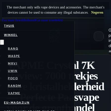
The merchant only sells vape devices and accessories. The merchant's
devices cannot be used to consume any illegal substances.
Negeren
Ga naar hoofdinhoud
Ga naar voettekst
THUIS
G
p
WINKEL
0
i
d
BANG
w
WASPE
VAPME Crystal 7K
MRVI
UWIN
Review: 7000 trekjes
POCO
pure kristalhelderheid
RANDM
— Perfecte Paasvape
VAPME
EU-MAGAZIJN
voor de groothandel