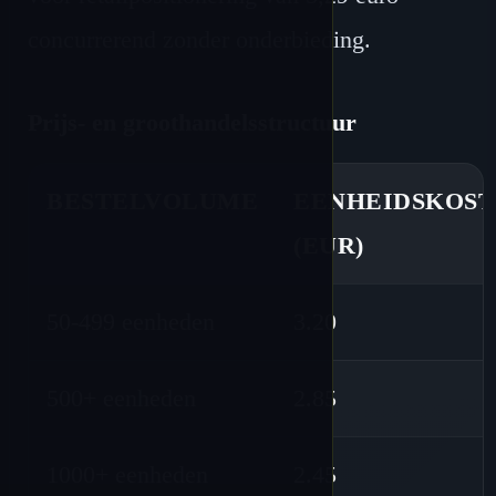
concurrerend zonder onderbieding.
Prijs- en groothandelsstructuur
BESTELVOLUME
EENHEIDSKOS
(EUR)
50-499 eenheden
3.20
500+ eenheden
2.85
1000+ eenheden
2.45