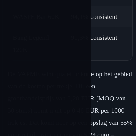
WASPE Bar 60K
94,1% consistent
Bang Legend
91,3% consistent
120K
De VAPME wint qua efficiëntie op het gebied
van de kosten per trekje. Bij een
groothandelsprijs van 3,20 EUR (MOQ van
50 stuks) komt u uit op 0,46 EUR per 1000
trekjes. Dat komt neer op een opslag van 65%
voor retailpositionering van 5,29 euro –