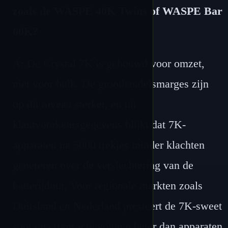
zoals de WASPE 40K Twins of WASPE Bar
60K?
A: De Crystal 7K is gebouwd voor omzet,
niet voor bulk. De groothandelsmarges zijn
op dit niveau sterker, en uit
klantvoorkeursgegevens blijkt dat 7K-
apparaten na 5000 trekjes minder klachten
genereren over de verslechtering van de
batterijduur. Voor regionale markten zoals
Duitsland en Nederland presteert de 7K-sweet
spot qua transactievolume beter dan apparaten