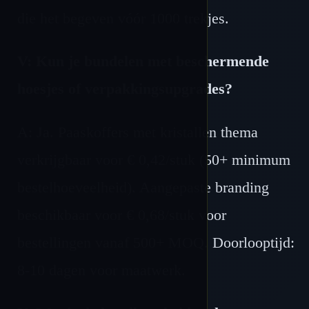
die het begeven vóór 1000 trekjes.
V: Kun je bundelen met beschermende
hoesjes of verpakkingsupgrades?
A: Ja. Paaskoffers met kristallen thema
verkrijgbaar voor € 0,42/stuk (50+ minimum
bestelhoeveelheid). Aangepaste branding
beschikbaar voor € 0,68/stuk voor
bestellingen vanaf 500+ MOQ. Doorlooptijd:
8-10 dagen voor maatwerk.