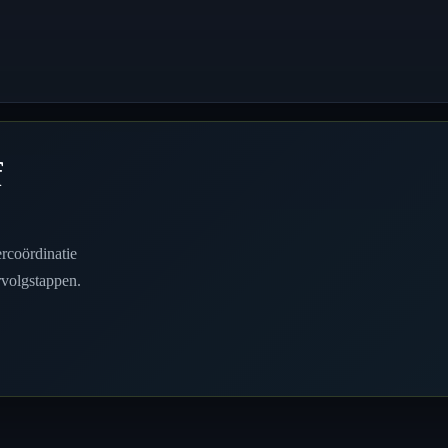
f
rcoördinatie
rvolgstappen.