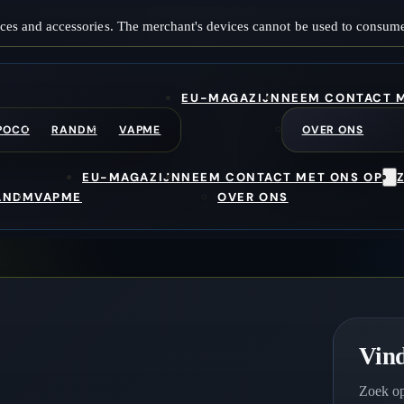
ces and accessories. The merchant's devices cannot be used to consume
EU-MAGAZIJN
NEEM CONTACT M
POCO
RANDM
VAPME
OVER ONS
EU-MAGAZIJN
NEEM CONTACT MET ONS OP
ANDM
VAPME
OVER ONS
Vind
Zoek op