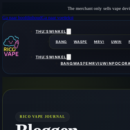
The merchant only sells vape devi
Ga naar hoofdinhoud
Ga naar voettekst
THUIS
WINKEL
BANG
WASPE
MRVI
UWIN
THUIS
WINKEL
BANG
WASPE
MRVI
UWIN
POCO
R
RICO VAPE JOURNAL