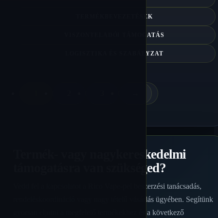
TERMÉKBEVEZETÉSEK
VISZONTELADÓI TÁMOGATÁS
LOGISZTIKA ÉS SZABÁLYZAT
1
2
3
→
Termék- vagy nagykereskedelmi
támogatásra van szükséged?
Vedd fel a kapcsolatot a Rico Vape-pel beszerzési tanácsadás,
rendeléskoordináció vagy nagy tételű vásárlás ügyében. Segítünk
gyorsan eljutni a megfelelő termékekhez és a következő