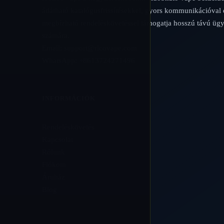
átlátható katalógusfrissítésekkel, gyors kommunikációval 
megbízható rendeléskövetéssel támogatja hosszú távú ügy
számára.
Email:
support@ricovape.com
WhatsApp: +8613724271496
INFORMÁCIÓK
Rendeléskövetés
Kapcsolat
Rólunk
Fiókom
Áruház
Blog