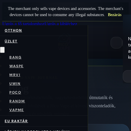
The merchant only sells vape devices and accessories. The merchant's
devices cannot be used to consume any illegal substances.
Bezárás
Ugrás a fő tartalomhoz
Ugrás a lábléchez
OTTHON
N
ÜZLET
t
0
a
k
BANG
WASPE
MRVI
RICO VAPE JOURNAL
UWIN
Blog
POCO
Hírek, termékismertetők, nagykereskedelmi útmutatók és
RANDM
gyakorlati frissítések a Rico Vape-et követő viszonteladók,
VAPME
forgalmazók és vásárlók számára.
EU RAKTÁR