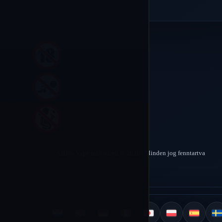
A Rico Vape működteti © 2026 | Minden jog fenntartva