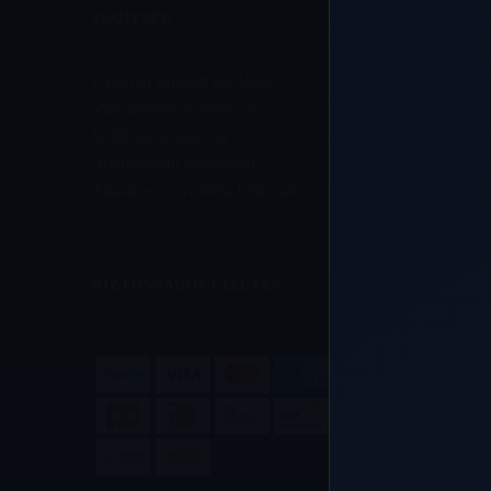
SEGÍTSÉG
Gyakran ismételt kérdések
Visszatérítési szabályzat
Szállítási szabályzat
Adatvédelmi szabályzat
Általános szerződési feltételek
BIZTONSÁGOS FIZETÉS