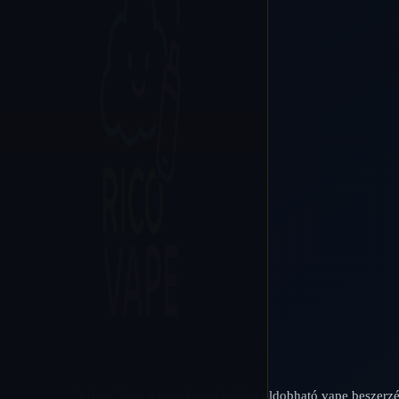
A Rico Vape a nagykereskedelmi eldobható vape beszerzé