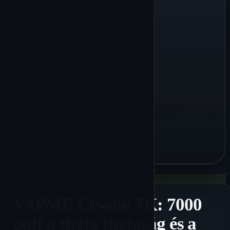
VAPME Crystal 7K: 7000
puff a tiszta tisztaság és a