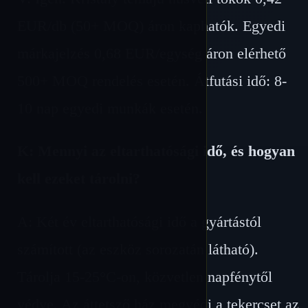
EUR/db (50+ MOQ) áron kaphatók. Egyedi
márkajelzés 0,68 EUR/egység áron elérhető
500+ MOQ rendelés esetén. Átfutási idő: 8-
10 nap egyedi munkák esetén.
K: Mennyi az eltarthatósági idő, és hogyan
kell ezeket tárolni?
A: Két év eltarthatósági idő a gyártástól
számított (az eszköz sorozatán látható).
Tárolja 15-25°C-on, közvetlen napfénytől
védve. Az áttetsző ház megvédi a tekercset az