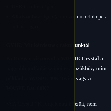
USB-C töltés:
Igen
Átlátszó ház:
Igen (a tározó működőképes
láthatósága)
GYIK: Mit kérdeznek raktárunktól
K: Hogyan viszonyul a VAPME Crystal a
nagyobb puffadásszámú eszközökhöz, mint
például a WASPE 40K Twins vagy a
WASPE Bar 60K?
V: A Crystal 7K forgalomra készült, nem