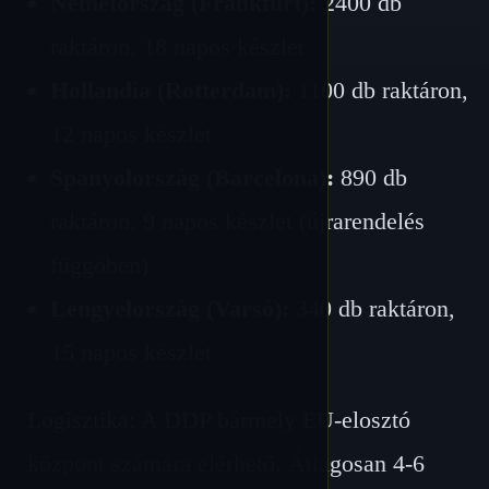
Németország (Frankfurt):
2400 db
raktáron, 18 napos készlet
Hollandia (Rotterdam):
1100 db raktáron,
12 napos készlet
Spanyolország (Barcelona):
890 db
raktáron, 9 napos készlet (újrarendelés
függőben)
Lengyelország (Varsó):
340 db raktáron,
15 napos készlet
Logisztika: A DDP bármely EU-elosztó
központ számára elérhető. Átlagosan 4-6