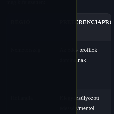
meg kifejezetten:
RÉGIÓ
PREFERENCIAPRO
Németország
Az édes profilok
dominálnak
Hollandia
Kiegyensúlyozott
édesség/mentol