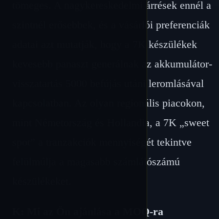
tömeges. A nagykereskedelmi árrések ennél a
szintnél erősebbek, és a vásárlói preferenciák
adatai azt mutatják, hogy a 7K készülékek
kevesebb panaszt generálnak az akkumulátor-
visszatartás 5000 befújás utáni leromlásával
kapcsolatban. Az olyan regionális piacokon,
mint Németország és Hollandia, a 7K „sweet
spot” a tranzakciók mennyiségét tekintve
felülmúlja a magasabb számlálószámú
készülékeket.
K: Mi az Ön ajánlása a MOQ-ra