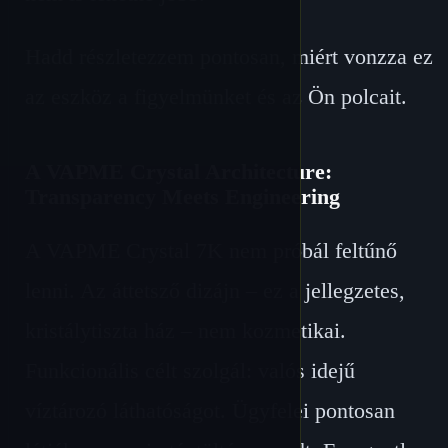
Hadd részletezzem pontosan, miért vonzza ez
az eszköz a figyelmünket és az Ön polcait.
A VAPME Crystal Architecture:
Transparency Meets Engineering
A VAPME Crystal 7K nem próbál feltűnő
lenni. Az áttetsző dizájn – ez a jellegzetes,
kristálytiszta ház – nem kozmetikai.
Funkcionális célt szolgál: valós idejű
víztározó láthatóságot. Ügyfelei pontosan