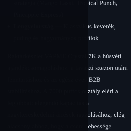
stratégia (Mango Lassi, Tropical Punch,
Pineapple Express)
Lengyelország
— Klasszikus keverék,
puding és hagyományos profilok
Raktárkészlet VAPME Crystal 7K a húsvéti
ajándékcsomagoláshoz, a tavaszi szezon utáni
fenntartáshoz és az egész éves B2B
stabilitáshoz. A 7000 puffos osztály eléri a
legjobbat: elegendő kapacitás a
nagykereskedelmi árrések igazolásához, elég
alacsony ahhoz, hogy a csere sebessége