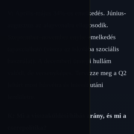
V: Április-május 34%-os emelkedés. Június-
augusztus az alapvonalra ellaposodik.
Szeptember–november enyhe emelkedés
tapasztalható (vissza az iskolába szociális
használat). A decemberi ünnepi hullám
valódi, de versenyképes. Tervezze meg a Q2
leltárt most húsvétra és húsvét utáni
lendületre.
K: Mi a visszaküldési/hibás arány, és mi a
cserepolitika?