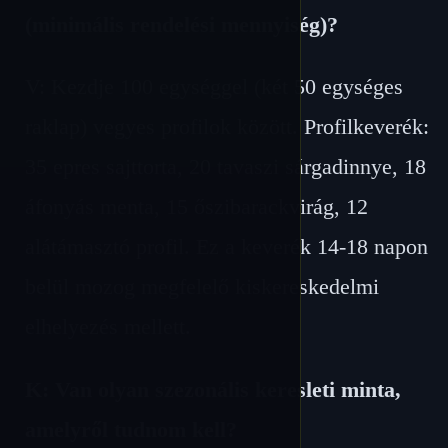
(minimális rendelési mennyiség)?
V: Kezdje 100 egységgel (két 50 egységes
raklap) vegyes profilok között. Profilkeverék:
35 epres sajttorta, 20 tavaszi sárgadinnye, 18
áfonyás menta, 15 őszibarackvirág, 12
alátámasztó profil. Ez a keverék 14-18 napon
belül mozog megfelelő kiskereskedelmi
elhelyezés mellett.
K: Van olyan szezonális keresleti minta,
amelyről tudnom kell?