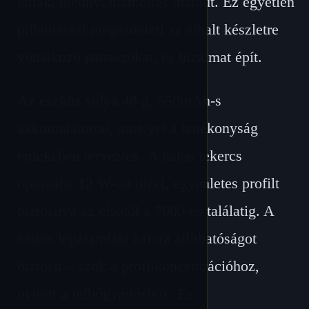
látják, mennyi utántöltés maradt. Ez egyetlen
pillantással megszünteti az elhalt készletre
vonatkozó panaszokat, és bizalmat épít.
Az eszköz súlya 48 g, 650mAh-s
akkumulátorral, amelyet a hatékonyság
érdekében terveztek. A hálós tekercs
optimális 12 W-on tüzel, egyenletes profilt
biztosítva az elsőtől a 7000-es találatig. A
kettős légáramlási kamra állíthatóságot
biztosít – szűk a profilkoncentrációhoz,
nyitott a felhőgyártáshoz. Ez