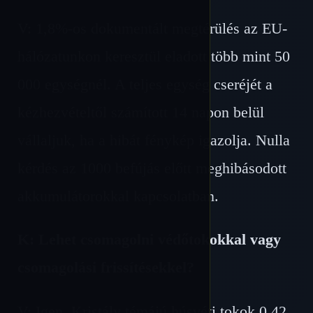
V: 1,8%-os dokumentált megtérülés az EU-
hálózatunkon keresztül eladott több mint 50
000 egységnél. A teljes egység cseréjét a
kézhezvételtől számított 14 napon belül
vállaljuk, ha a hibát fénykép igazolja. Nulla
kérdés az 1000 befújás előtt meghibásodott
akkumulátorokkal kapcsolatban.
K: Lehet csomagolni védőtokokkal vagy
csomagolási frissítésekkel?
V: Igen. Kristály témájú húsvéti tokok 0,42