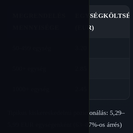
MEGRENDELÉS
EGYSÉGKÖLTSÉ
MENNYISÉGE
(EUR)
50-499 egység
3.20
500+ egység
2.85
1000+ egység
2.45
Tipikus kiskereskedelmi pozicionálás: 5,29–
5,99 EUR egységenként (63–87%-os árrés)