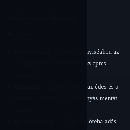
Ideális raktári elhelyezés
Ha itt vagy:
Németország
— Nagy mennyiségben az
édes profilokon, különösen az epres
sajttortán
Hollandia
– Egyensúlyozza az édes és a
mentolt, hangsúlyozd az áfonyás mentát
tavaszra
Spanyolország
— Trópusi előrehaladás