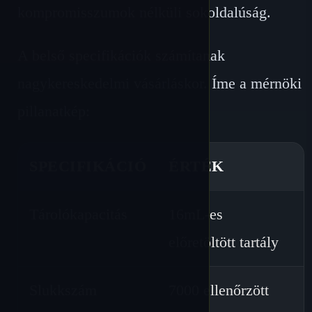
kompromisszumok nélküli sokoldalúság.
A belső specifikációk számítanak
nagykereskedelmi vásárláskor. Íme a mérnöki
pillanatkép:
SPECIFIKÁCIÓ
ÉRTÉK
Tárolókapacitás
16mL-es
előretöltött tartály
Slukkszám
7000 ellenőrzött