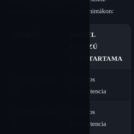
tesztelése 100 egységből álló mintákon:
ESZKÖZ
PROFIL
HOSSZÚ
ÉLETTARTAMA
VAPME Crystal
99,2%-os
7K
konzisztencia
WASPE Bar 60K
94,1%-os
A
konzisztencia