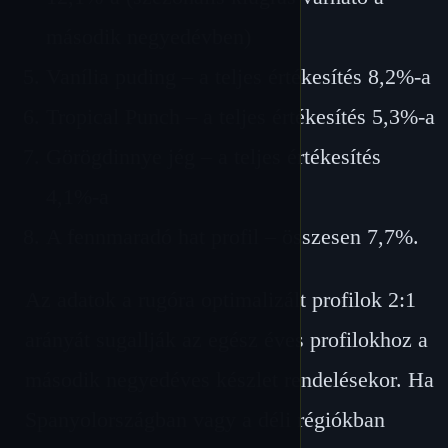
második negyedévben)
Vanília puding – a teljes értékesítés 8,2%-a
Tropical Punch – a teljes értékesítés 5,3%-a
Görögdinnye jég – a teljes értékesítés
4,1%-a
A fennmaradó hat profil – összesen 7,7%.
Az adatok a rugóra optimalizált profilok 2:1
arányát sugallják az egész éves profilokhoz a
második negyedéves készlet rendelésekor. Ha
Spanyolországban vagy a déli régiókban