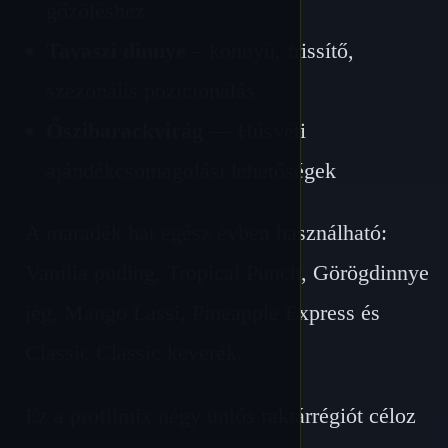
gőzöléshez
Tavaszi dinnye
– könnyű, frissítő,
szezonális pozicionálás
Őszibarackvirág
— Húsvéti
ajándékcsomagolási lehetőségek
A maradék hat egész évben használható:
Vanília puding, Tropical Punch, Görögdinnye
jég, Mango Lassi, Pineapple Express és
Classic Classic keverék.
Ez a profilmix négy uniós raktárrégiót céloz