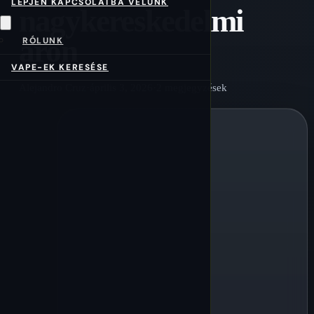
LÉPJEN KAPCSOLATBA VELÜNK
nagykereskedelmi
áron
RÓLUNK
VAPE-EK KERESÉSE
Alejandro Cruz
·
április 3, 2026
·
2 megjegyzések