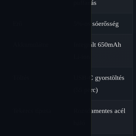
puffanás
Erő
5%-os sóerősség
Akkumulátor
Integrált 650mAh
Li-ion
Töltés
USB-C gyorstöltés
(55 perc)
Tekercs típusa
Rozsdamentes acél
háló