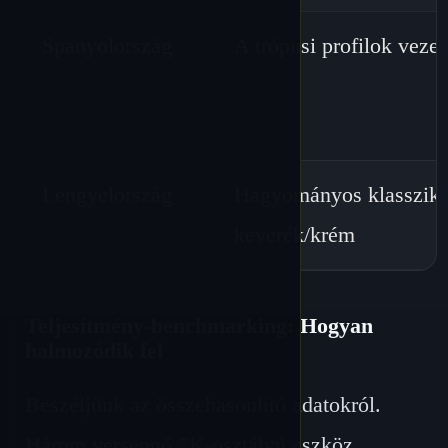
Spanyolország
A trópusi profilok veze
Lengyelország
Hagyományos klasszik
keverék/krém
Teljesítmény-benchmarking: Hogyan
halmozódik fel
Beszéljünk az összehasonlító adatokról.
Három versengő 7K-osztályú eszköz