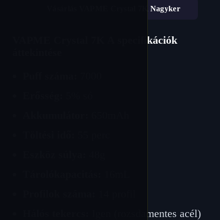
Vásárlás VAPME Crystal 7K Nagyker
VAPME Crystal 7K A specifikációk
áttekintése
Puff száma:
7000
Erősség:
5% só
Akkumulátor:
650mAh
Töltési idő:
55 perc
Eszköz súlya:
48g
Tárolókapacitás:
16mL
Profilok száma:
14 profil
Hálós tekercs:
Igen (rozsdamentes acél)