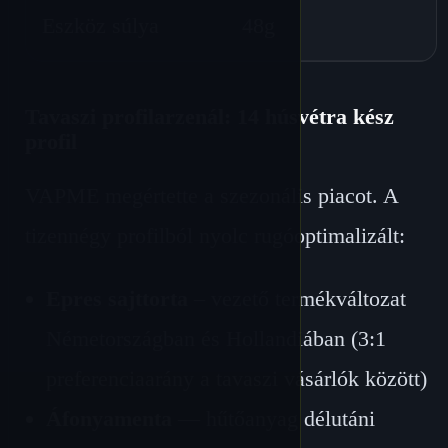
Eszköz súlya
48g
Tavaszi profilarzenál: 14 húsvétra kész
profil
VAPME megértette a szezonális piacot. A
tizennégy profilból nyolc rugóoptimalizált:
Epres sajttorta
– vezető termékváltozat
Németországban és Hollandiában (3:1
preferenciaarány a tavaszi vásárlók között)
Áfonyamenta
— hűtőanyag délutáni