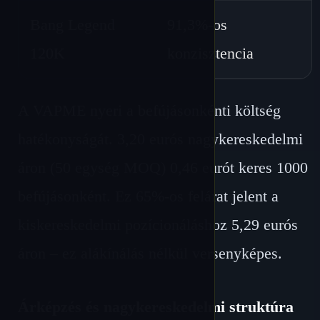
Bang Legend
91,3%-os
120K
konzisztencia
A VAPME nyeri a befújásonkénti költség
hatékonyságát. 3,20 eurós nagykereskedelmi
áron (50 egység MOQ) 0,46 eurót keres 1000
befújásonként. Ez 65%-os felárat jelent a
kiskereskedelmi pozícionáláshoz 5,29 eurós
áron – ez alákínálás nélkül versenyképes.
Árképzés és nagykereskedelmi struktúra