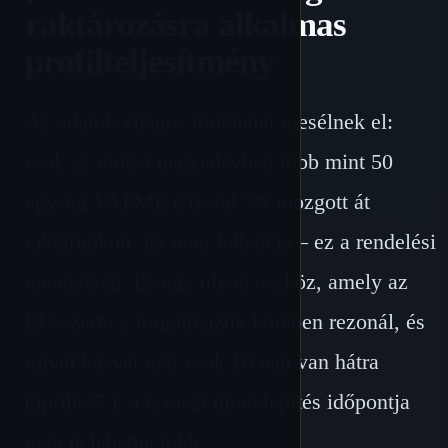
raktározásra alkalmas
profilteljesítmény
Az adatok világos történetet mesélnek el:
csak az utolsó negyedévben több mint 50
egység VAPME Crystal 7K mozgott át
raktárunkon. Ez nem felhajtás – ez a rendelési
mennyiség. Ez egy olyan eszköz, amely az
EU-szerte a forgalmazók körében rezonál, és
mivel húsvét már csak 10 nap van hátra
(április 5.), a tavaszi újratelepítés időpontja
nem is lehetne jobb.