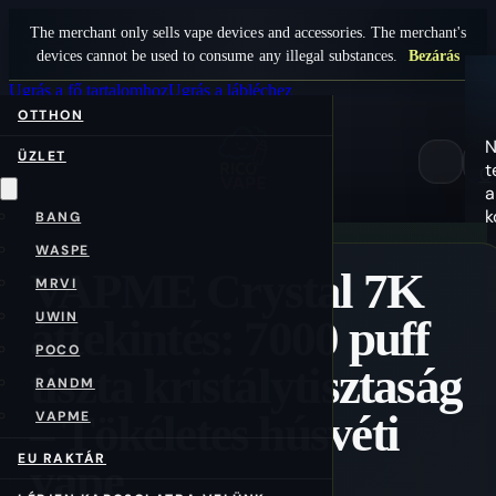
The merchant only sells vape devices and accessories. The merchant's
devices cannot be used to consume any illegal substances.
Bezárás
Ugrás a fő tartalomhoz
Ugrás a lábléchez
OTTHON
N
ÜZLET
t
0
a
k
BANG
WASPE
VAPME Crystal 7K
MRVI
UWIN
áttekintés: 7000 puff
POCO
tiszta kristálytisztaság
RANDM
– Tökéletes húsvéti
VAPME
EU RAKTÁR
vape