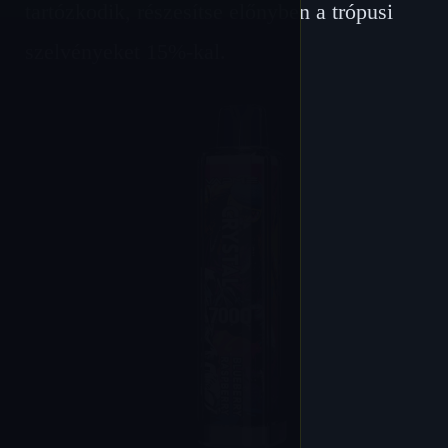
tartózkodik, részesítse előnyben a trópusi
szelvényeket 15%-kal.