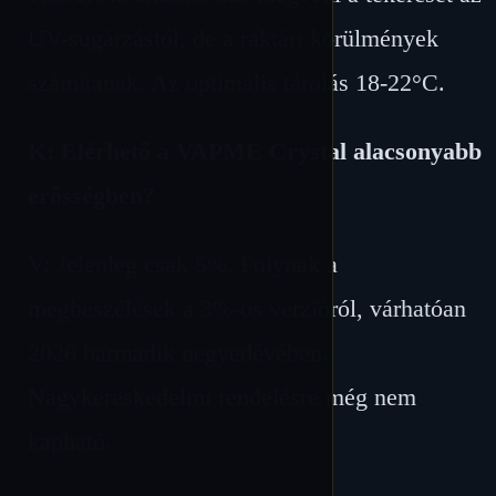
UV-sugárzástól, de a raktári körülmények
számítanak. Az optimális tárolás 18-22°C.
K: Elérhető a VAPME Crystal alacsonyabb
erősségben?
V: Jelenleg csak 5%. Folynak a
megbeszélések a 3%-os verzióról, várhatóan
2026 harmadik negyedévében.
Nagykereskedelmi rendelésre még nem
kapható.