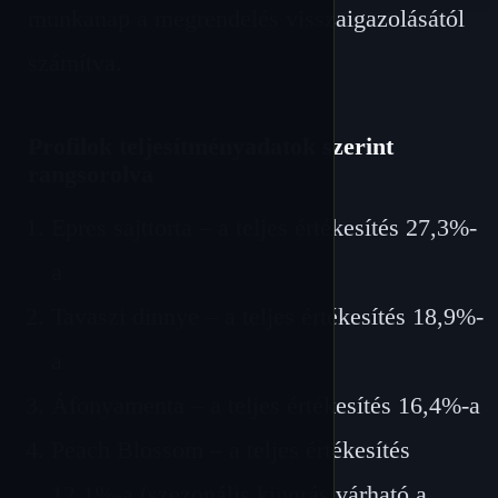
munkanap a megrendelés visszaigazolásától
számítva.
Profilok teljesítményadatok szerint
rangsorolva
Epres sajttorta – a teljes értékesítés 27,3%-
a
Tavaszi dinnye – a teljes értékesítés 18,9%-
a
Áfonyamenta – a teljes értékesítés 16,4%-a
Peach Blossom – a teljes értékesítés
12,1%-a (szezonális kiugrás várható a