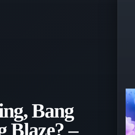
ing, Bang
 Blaze? –