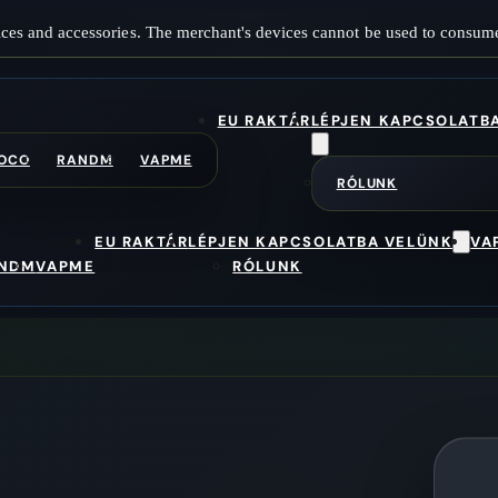
ces and accessories. The merchant's devices cannot be used to consume
EU RAKTÁR
LÉPJEN KAPCSOLATB
OCO
RANDM
VAPME
RÓLUNK
EU RAKTÁR
LÉPJEN KAPCSOLATBA VELÜNK
VA
NDM
VAPME
RÓLUNK