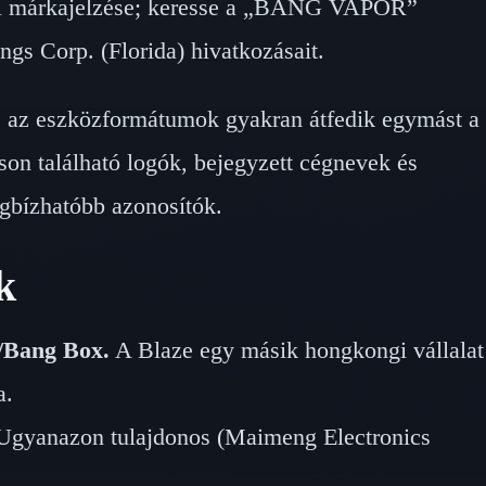
ci márkajelzése; keresse a „BANG VAPOR”
ngs Corp. (Florida) hivatkozásait.
 az eszközformátumok gyakran átfedik egymást a
on található logók, bejegyzett cégnevek és
gbízhatóbb azonosítók.
k
/Bang Box.
A Blaze egy másik hongkongi vállalat
a.
gyanazon tulajdonos (Maimeng Electronics