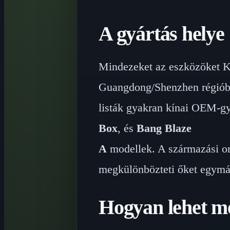
A gyártás helye
Mindezeket az eszközöket Kí
Guangdong/Shenzhen régióba
listák gyakran kínai OEM-g
Box
, és
Bang Blaze
A
modellek. A származási o
megkülönbözteti őket egymá
Hogyan lehet me