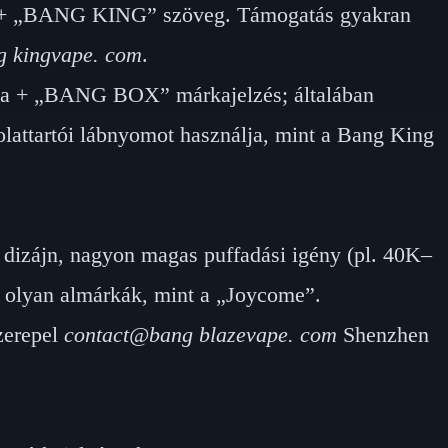
 + „BANG KING” szöveg. Támogatás gyakran
 kingvape. com
.
na + „BANG BOX” márkajelzés; általában
olattartói lábnyomot használja, mint a Bang King
ú dizájn, nagyon magas puffadási igény (pl. 40K–
olyan almárkák, mint a „Joycome”.
zerepel
contact@bang blazevape. com
Shenzhen