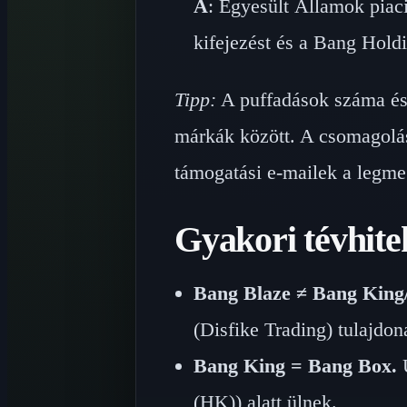
A
: Egyesült Államok pia
kifejezést és a Bang Holdi
Tipp:
A puffadások száma és
márkák között. A csomagolás
támogatási e-mailek a legme
Gyakori tévhite
Bang Blaze ≠ Bang King
(Disfike Trading) tulajdon
Bang King = Bang Box.
U
(HK)) alatt ülnek.