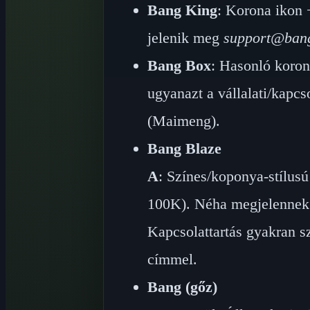
Bang King
: Korona ikon
jelenik meg
support@bang
Bang Box
: Hasonló koro
ugyanazt a vállalati/kapcs
(Maimeng).
Bang Blaze
A
: Színes/koponya-stílus
100K). Néha megjelennek 
Kapcsolattartás gyakran s
címmel.
Bang (gőz)