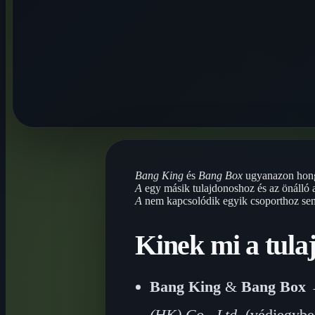
Bang King
és
Bang Box
ugyanazon hong
A
egy másik tulajdonoshoz és az önálló 
A
nem kapcsolódik egyik csoporthoz se
Kinek mi a tula
Bang King
&
Bang Box
→
(HK) Co., Ltd.
(védjegybej