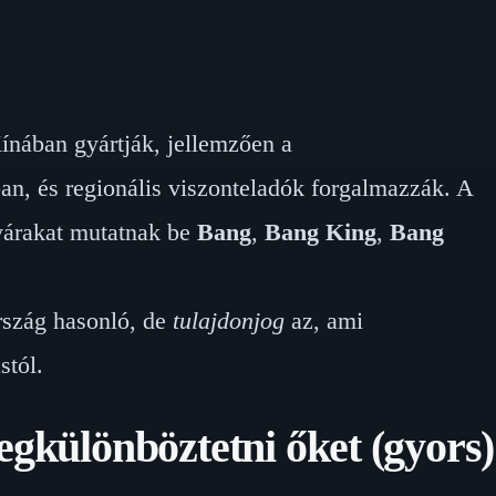
nában gyártják, jellemzően a
n, és regionális viszonteladók forgalmazzák. A
yárakat mutatnak be
Bang
,
Bang King
,
Bang
rszág hasonló, de
tulajdonjog
az, ami
stól.
gkülönböztetni őket (gyors)