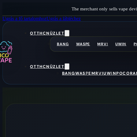
The merchant only sells vape devi
Ugrás a fő tartalomhoz
Ugrás a lábléchez
OTTHON
ÜZLET
BANG
WASPE
MRVI
UWIN
P
OTTHON
ÜZLET
BANG
WASPE
MRVI
UWIN
POCO
RA