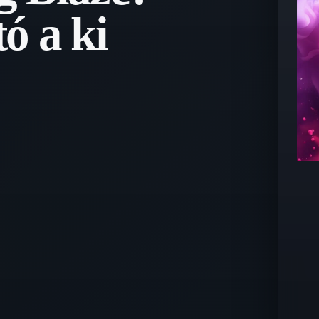
ó a ki