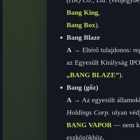
Bang King
,
Bang Box
).
Bang Blaze
A
→ Eltérő tulajdonos: re
az Egyesült Királyság IPO
„BANG BLAZE”
).
Bang (gőz)
A
→ Az egyesült államokbe
Holdings Corp.
olyan védj
BANG VAPOR
— nem köt
eszközökhöz.