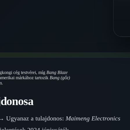
kongi cég testvérei, míg
Bang Blaze
amerikai márkához tartozik
Bang (gőz)
m.
jdonosa
 Ugyanaz a tulajdonos:
Maimeng Electronics
elentések 2024 júniusától: