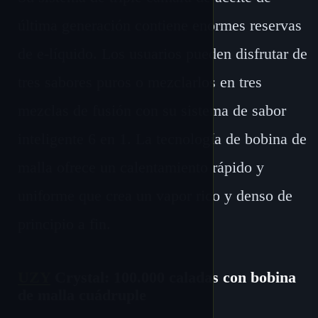
última generación contiene enormes reservas
de e-líquido. Los usuarios pueden disfrutar de
tres sabores puros o mezclarlos en tres
mezclas de fusión con su sistema de sabor
inteligente 6 en 1. La tecnología de bobina de
malla ofrece un calentamiento rápido y
uniforme que crea un vapor rico y denso de
principio a fin.
UZY
Crystal: 100.000 caladas con bobina
de malla cuádruple