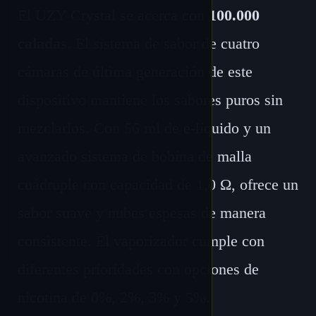
El UZY Crystal se acerca con
100.000
caladas
. El sistema de sabor de cuatro
cámaras de última generación de este
dispositivo mantiene los sabores puros sin
mezclarlos. Con 56 ml de e-líquido y un
avanzado sistema de bobina de malla
cuádruple con capacidad de 1,0 Ω, ofrece un
sabor suave y nubes espesas de manera
consistente. El vaporizador cumple con
diferentes prioridades con opciones de
nicotina de 0%, 2%, 3% y 5%.