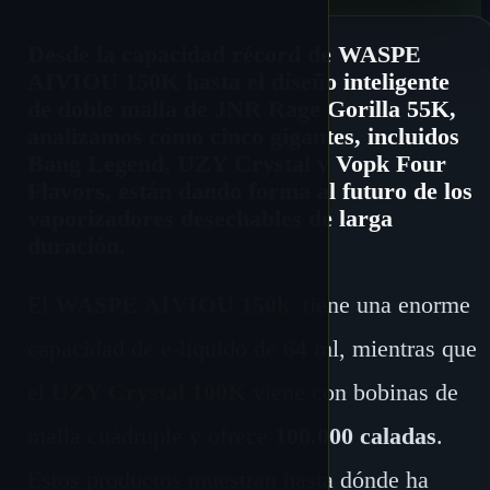
Desde la capacidad récord de WASPE
AIVIOU 150K hasta el diseño inteligente
de doble malla de JNR Rage Gorilla 55K,
analizamos cómo cinco gigantes, incluidos
Bang Legend, UZY Crystal y Vopk Four
Flavors, están dando forma al futuro de los
vaporizadores desechables de larga
duración.
El
WASPE AIVIOU 150k
tiene una enorme
capacidad de e-líquido de 64 ml, mientras que
el
UZY Crystal 100K
viene con bobinas de
malla cuádruple y ofrece
100.000 caladas
.
Estos productos muestran hasta dónde ha