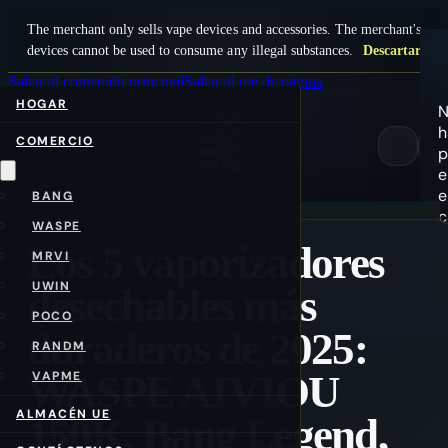
The merchant only sells vape devices and accessories. The merchant's
devices cannot be used to consume any illegal substances.
Descartar
Saltar al contenido principal
Saltar al pie de página
HOGAR
N
h
COMERCIO
p
0
e
e
BANG
c
WASPE
Los 5 vaporizadores
MRVI
UWIN
desechables más
POCO
duraderos de 2025:
RANDM
WASPE AIVIOU
VAPME
ALMACÉN UE
150K, Bang Legend,