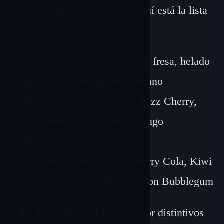
Cola y White Peach Razz. Aquí está la lista
completa de sabores:
Opciones frutales: helado de fresa, helado
de sandía y helado de arándano
Mezclas complejas: Blue Razz Cherry,
Strawberry Kiwi, Peach Mango
Watermelon
Combinaciones únicas: Cherry Cola, Kiwi
Passion Guayaba, Watermelon Bubblegum
JNR ha creado perfiles de sabor distintivos