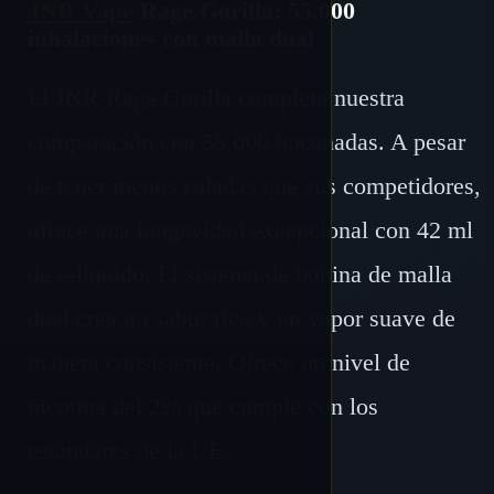
JNR Vape
Rage Gorilla: 55.000
inhalaciones con malla dual
El JNR Rage Gorilla completa nuestra
comparación con 55.000 bocanadas. A pesar
de tener menos caladas que sus competidores,
ofrece una longevidad excepcional con 42 ml
de e-líquido. El sistema de bobina de malla
dual crea un sabor rico y un vapor suave de
manera consistente. Ofrece un nivel de
nicotina del 2% que cumple con los
estándares de la UE.