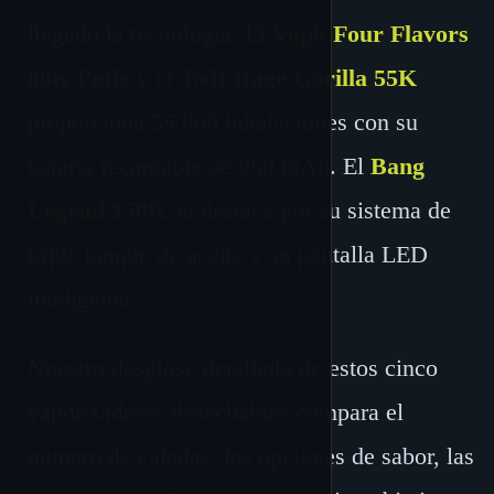
llegado la tecnología. El
Vopk Four Flavors
80K Puffs
y el
JNR Rage Gorilla 55K
proporciona 55.000 inhalaciones con su
batería recargable de 950 mAh. El
Bang
Legend 150K
se destaca por su sistema de
triple tanque de aceite y su pantalla LED
inteligente.
Nuestro desglose detallado de estos cinco
vaporizadores desechables compara el
número de caladas, las opciones de sabor, las