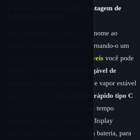
Uwin Crystal Twins 40K Contagem de
baforadas e bateria
Este dispositivo faz jus ao seu nome ao
fornecer
40.000 baforadas
, tornando-o um
dos mais duradouros
descartáveis
você pode
comprar. Um
Bateria recarregável de
850mAh
mantém a produção de vapor estável
durante o uso.
Carregamento rápido tipo C
significa que você gasta menos tempo
esperando entre as sessões. O display
inteligente monitora o status da bateria, para