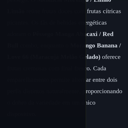
Limão
reúne frutas doces com frutas cítricas
picantes. Os fãs de bebidas energéticas
adoram o
Pêssego Manga Abacaxi / Red
Bull
combo, enquanto o
Morango Banana /
Love 66 (Maracujá Melão Gelado)
oferece
frutas cremosas com final fresco. Cada
emparelhamento permite alternar entre dois
perfis distintos naturalmente, proporcionando
o dobro da variedade em um único
dispositivo.