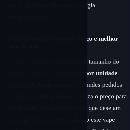
que você nunca fique sem energia
inesperadamente.
Uwin Crystal Twins 40K Preço e melhor
caso de uso
O preço varia de acordo com o tamanho do
pedido. Você vai pagar
9,94€ por unidade
para
10-29 peças
, enquanto grandes pedidos
de
Mais de 400 unidades
reduza o preço para
4,42€ cada
. Usuários pesados ​​que desejam
desempenho duradouro acharão este vape