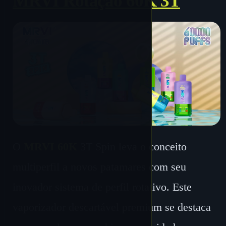
MRVI Rotação 60K 3T
O
MRVI 60K
3T Spin leva o conceito
multiperfil a novos patamares com seu
inovador sistema de perfil rotativo. Este
vaporizador descartável premium se destaca