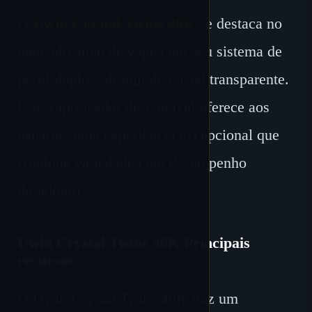
O
Uwin Crystal Twins 40K
se destaca no
mercado atual de vape com seu sistema de
perfil duplo e design de cristal transparente.
Este vaporizador descartável oferece aos
usuários uma experiência excepcional que
combina variedade com desempenho
duradouro.
Uwin Crystal Twins 40K Principais
recursos
O Uwin Crystal Twins 40K traz um