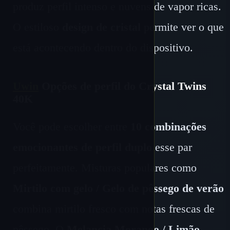
produz perfil intenso e nuvens de vapor ricas.
O estiloso
design de cristal
permite ver o que
está acontecendo dentro do dispositivo.
Uwin
Opções de perfil do Crystal Twins
40K
Você pode escolher entre
10 combinações
emocionantes de perfil duplo
esse par
perfeitamente. Misturas populares como
Mirtilo com gelo / Gelo de pêssego de verão
combina mirtilo fresco com notas frescas de
pêssego. O
Melancia Morango / Limão