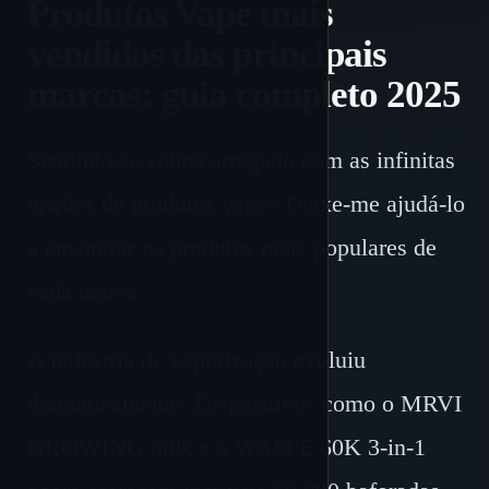
Produtos Vape mais
vendidos das principais
marcas: guia completo 2025
Sentindo-se sobrecarregado com as infinitas
opções de produtos vape? Deixe-me ajudá-lo
a encontrar os produtos mais populares de
cada marca.
A indústria de vaporização evoluiu
dramaticamente. Dispositivos como o MRVI
GROWING 60K e o WASPE 60K 3-in-1