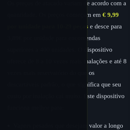
Os preços de atacado variam de acordo com a
quantidade. Os preços começam em
€ 9,99
por unidade para 10-29 peças
e desce para
3,89€ por unidade para encomendas
superiores a 400 unidades. O dispositivo
oferece de 8 a 10 vezes mais inalações e até 8
vezes mais reservatório do que os
descartáveis ​​padrão, o que significa que seu
custo por inalação cai muito. Este dispositivo
funciona melhor para:
Vapers pesados que desejam valor a longo