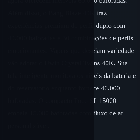
agora oferecem incríveis 60.000 baforadas.
Além disso, o Bang Blaze 40K traz
experiências premium de perfil duplo com
40.000 baforadas e 30 combinações de perfis
emocionantes. Vapers que desejam variedade
vão adorar o Uwin Crystal Twins 40K. Sua
tela inteligente monitora os níveis da bateria e
do reservatório enquanto fornece 40.000
baforadas. O compacto Poco SL 15000
embala 15.000 baforadas com fluxo de ar
personalizável.