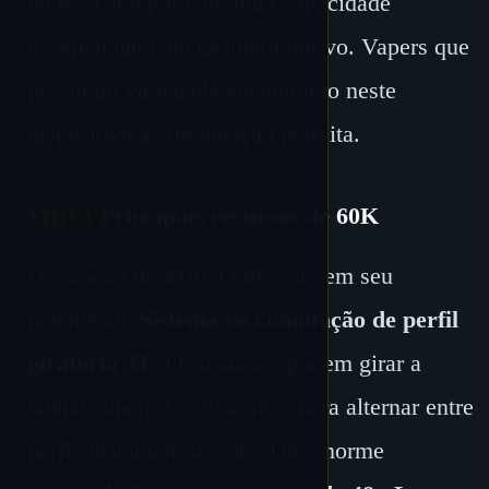
no mercado por combinar capacidade
excepcional com design intuitivo. Vapers que
procuram variedade encontrarão neste
dispositivo a combinação perfeita.
MRVI
Principais recursos de 60K
O coração do MRVI 60K está em seu
patenteado
Sistema de comutação de perfil
giratório 3T
. Os usuários podem girar a
tampa superior ergonômica para alternar entre
perfis instantaneamente. Um enorme