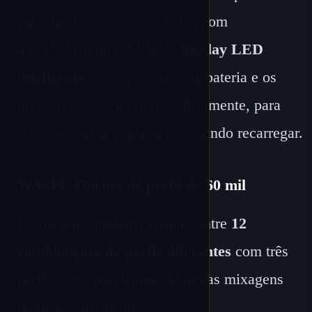
cabe facilmente no seu bolso com
47×47×116mm e 130g. O
display LED
inteligente
mostra o status da bateria e os
níveis do reservatório imediatamente, para
que você saiba exatamente quando recarregar.
WASPE Opções de perfil de 60 mil
Os usuários podem escolher entre
12
combinações de perfis diferentes
com três
perfis correspondentes. Algumas mixagens
populares incluem: