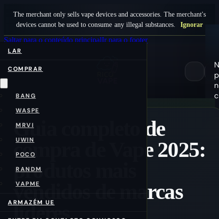
The merchant only sells vape devices and accessories. The merchant's
devices cannot be used to consume any illegal substances.
Ignorar
Saltar para o conteúdo principal
Ir para o footer
LAR
COMPRAR
p
0
n
c
BANG
WASPE
Guia completo de
MRVI
UWIN
compra de Vape 2025:
POCO
produtos mais
RANDM
vendidos de marcas
VAPME
ARMAZÉM UE
líderes