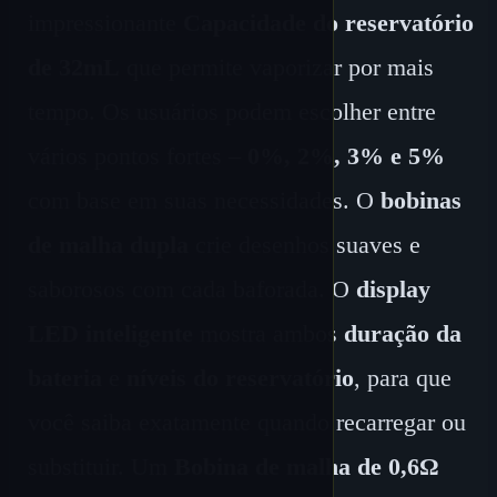
impressionante
Capacidade do reservatório
de 32mL
que permite vaporizar por mais
tempo. Os usuários podem escolher entre
vários pontos fortes –
0%, 2%, 3% e 5%
com base em suas necessidades. O
bobinas
de malha dupla
crie desenhos suaves e
saborosos com cada baforada. O
display
LED inteligente
mostra ambos
duração da
bateria
e
níveis do reservatório
, para que
você saiba exatamente quando recarregar ou
substituir. Um
Bobina de malha de 0,6Ω