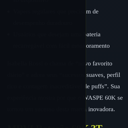
Vapers regulares que precisam de
desempenho duradouro
Usuários que desejam uma bateria
recarregável com fácil monitoramento
Isabella Rossi o chama de “novo favorito
diário” e adora seus “sucessos suaves, perfil
rico e contagem inacreditável de puffs”. Sua
experiência mostra por que o WASPE 60K se
tornou um sucesso desta marca inovadora.