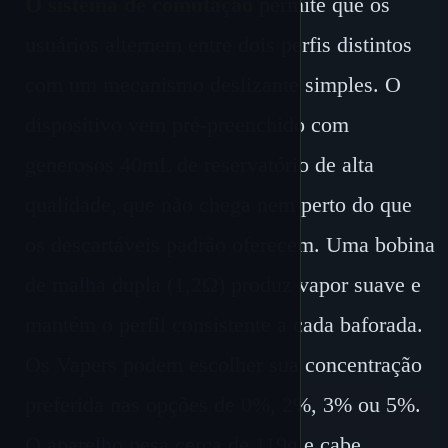
O sistema de comutação
permite que os
usuários alternem entre dois perfis distintos
com um mecanismo deslizante simples. O
dispositivo vem pré-preenchido com
generosos 40mL de reservatório de alta
qualidade, que não chega nem perto do que
os descartáveis ​​​​padrão oferecem. Uma bobina
de malha dupla (1,2Ω) produz vapor suave e
mantém o perfil consistente a cada baforada.
Os Vapers podem escolher sua concentração
preferida nas opções de 0%, 2%, 3% ou 5%.
O aparelho pesa cerca de 119g e cabe