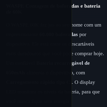
WASPE Contagem de baforadas e bateria
de 60K
O WASPE 60K faz jus ao seu nome com um
impressionante
60.000 baforadas
por
dispositivo. Ele está entre os descartáveis ​​
mais duradouros que você pode comprar hoje.
Um confiável
Bateria recarregável de
650mAh
alimenta o dispositivo, com
Carregamento rápido tipo C
. O display
LED monitora os níveis da bateria, para que
você nunca fique sem energia