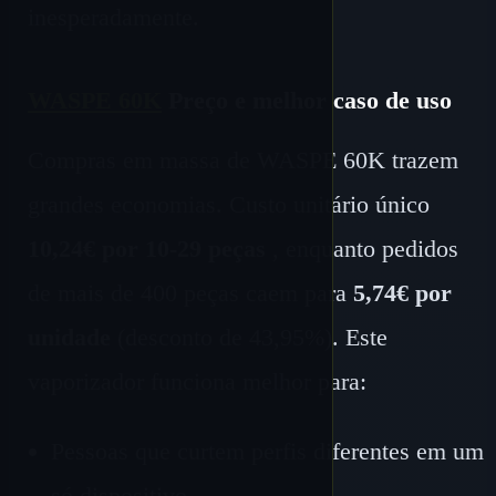
inesperadamente.
WASPE 60K
Preço e melhor caso de uso
Compras em massa de WASPE 60K trazem
grandes economias. Custo unitário único
10,24€ por 10-29 peças
, enquanto pedidos
de mais de 400 peças caem para
5,74€ por
unidade
(desconto de 43,95%). Este
vaporizador funciona melhor para:
Pessoas que curtem perfis diferentes em um
só dispositivo