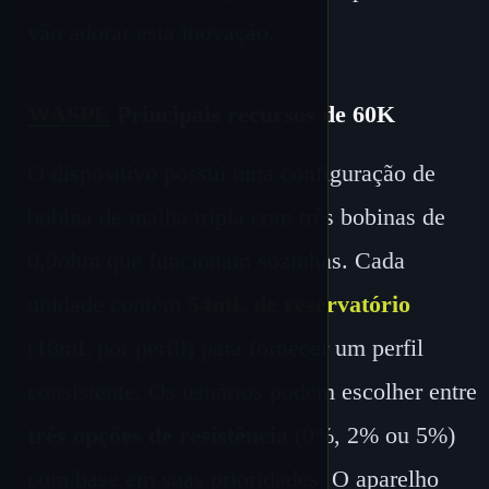
vão adorar esta inovação.
WASPE
Principais recursos de 60K
O dispositivo possui uma configuração de
bobina de malha tripla com três bobinas de
0,9ohm que funcionam sozinhas. Cada
unidade contém
54mL de reservatório
(18mL por perfil) para fornecer um perfil
consistente. Os usuários podem escolher entre
três opções de resistência
(0%, 2% ou 5%)
com base em suas prioridades. O aparelho