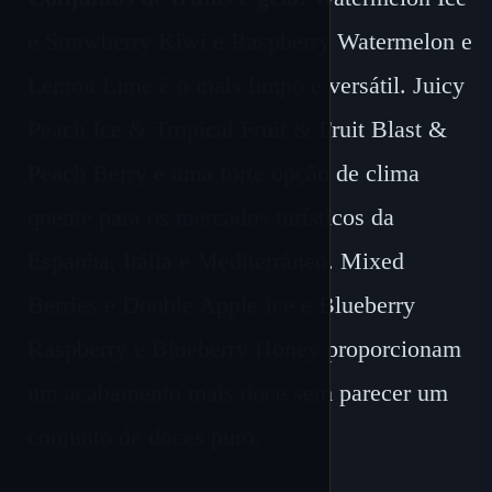
e Strawberry Kiwi e Raspberry Watermelon e
Lemon Lime é o mais limpo e versátil. Juicy
Peach Ice & Tropical Fruit & Fruit Blast &
Peach Berry é uma forte opção de clima
quente para os mercados turísticos da
Espanha, Itália e Mediterrâneo. Mixed
Berries e Double Apple Ice e Blueberry
Raspberry e Blueberry Honey proporcionam
um acabamento mais doce sem parecer um
conjunto de doces puro.