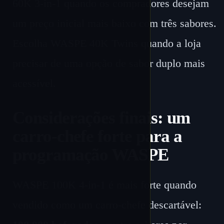
60K 3-in-1 quando os compradores desejam
um preço inicial mais baixo com três sabores.
Escolha WASPE 40K Twins quando a loja
precisar de uma opção de sabor duplo mais
acessível.
Considerações finais: um
carro-chefe forte para a
programação WASPE
WASPE 100K 4-in-1 é mais forte quando
vendido como um carro-chefe descartável: