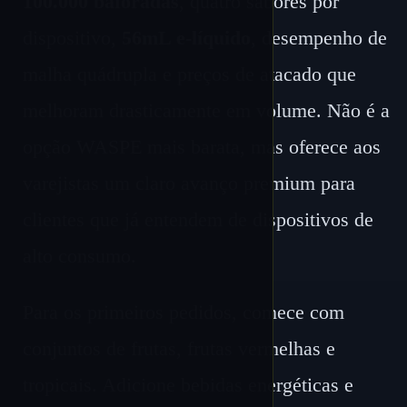
100.000 baforadas
, quatro sabores por
dispositivo,
56mL e-líquido
, desempenho de
malha quádrupla e preços de atacado que
melhoram drasticamente em volume. Não é a
opção WASPE mais barata, mas oferece aos
varejistas um claro avanço premium para
clientes que já entendem de dispositivos de
alto consumo.
Para os primeiros pedidos, comece com
conjuntos de frutas, frutas vermelhas e
tropicais. Adicione bebidas energéticas e