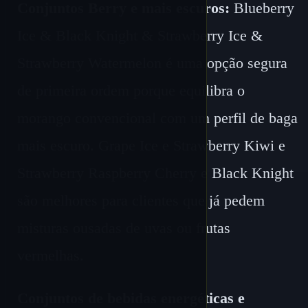
Conjuntos Berry e mais escuros:
Blueberry
Ice & Black Knight & Strawberry Ice &
Strawberry Watermelon é uma opção segura
de primeira ordem porque equilibra o
morango convencional com um perfil de baga
mais escuro. Grape Ice e Strawberry Kiwi e
Strawberry Raspberry Cherry e Black Knight
são melhores para clientes que já pedem
misturas ousadas de uvas ou frutas
vermelhas.
Conjuntos de bebidas energéticas e