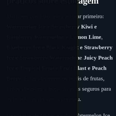
práticos sobre estocagem
Melhores conjuntos para estocar primeiro:
Watermelon Ice e Strawberry Kiwi e
Raspberry Watermelon e Lemon Lime
,
Blueberry Ice e Black Knight e Strawberry
Ice e Strawberry Watermelon
e
Juicy Peach
Ice e Tropical Fruit e Fruit Blast e Peach
Berry
. Estes abrangem os perfis de frutas,
frutos silvestres e tropicais mais seguros para
as prateleiras do varejo europeu.
Conjuntos de frutas e gelo:
Watermelon Ice