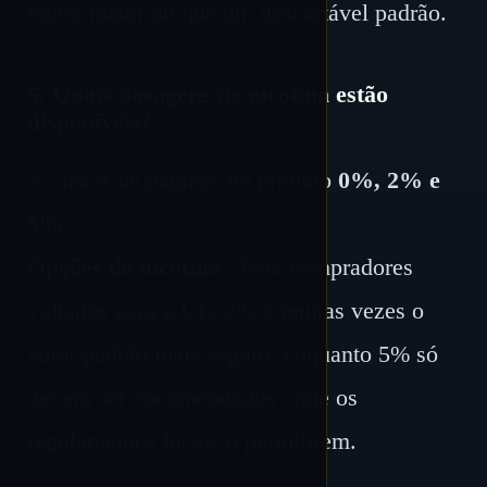
muito maior do que um descartável padrão.
5. Quais dosagens de nicotina estão
disponíveis?
As listas de páginas do produto
0%, 2% e
5%
Opções de nicotina
. Para compradores
voltados para a UE, 2% é muitas vezes o
valor padrão mais seguro, enquanto 5% só
devem ser encomendados onde os
regulamentos locais o permitirem.