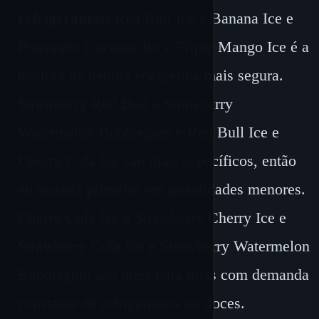
refrigerantes:
Red Bull Ice e Banana Ice e
Pineapple Coconut Ice e Triple Mango Ice é a
mistura de bebida energética mais segura.
Strawberry Red Bull e Strawberry
Watermelon Bubblegum e Red Bull Ice e
Cherry Cola Ice são mais específicos, então
eu testaria primeiro em quantidades menores.
Cherry Cola Ice e Strawberry Cherry Ice e
Strawberry Cola Ice e Strawberry Watermelon
Bubblegum são úteis para lojas com demanda
constante de refrigerantes ou doces.