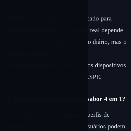
1?
WASPE 100K 4-in-1 é classificado para
100.000 baforadas
. A vida útil real depende
da duração da extração e do uso diário, mas o
56mL e-líquido
A capacidade do
o torna um dos dispositivos
de uso mais longo da linha WASPE.
2. Como funciona a troca de sabor 4 em 1?
Cada dispositivo inclui quatro perfis de
sabores em uma unidade. Os usuários podem