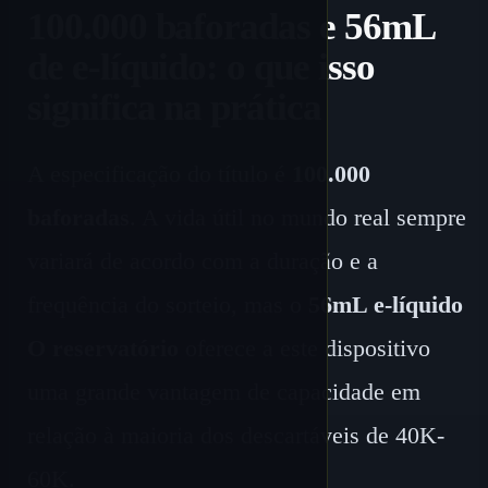
100.000 baforadas e 56mL
de e-líquido: o que isso
significa na prática
A especificação do título é
100.000
baforadas
. A vida útil no mundo real sempre
variará de acordo com a duração e a
frequência do sorteio, mas o
56mL e-líquido
O reservatório
oferece a este dispositivo
uma grande vantagem de capacidade em
relação à maioria dos descartáveis de 40K-
60K.