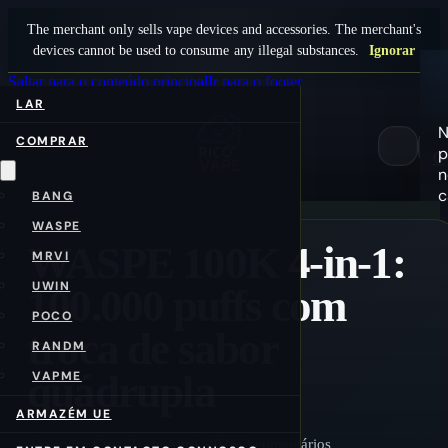
The merchant only sells vape devices and accessories. The merchant's
devices cannot be used to consume any illegal substances.
Ignorar
Saltar para o conteúdo principal
Ir para o footer
LAR
COMPRAR
p
0
n
c
BANG
WASPE
WASPE 100K 4-in-1:
MRVI
UWIN
100.000 puffs com
POCO
troca de sabor
RANDM
quádrupla
VAPME
ARMAZÉM UE
Alejandro Cruz
·
21 de Abril, 2026
·
2 comentários