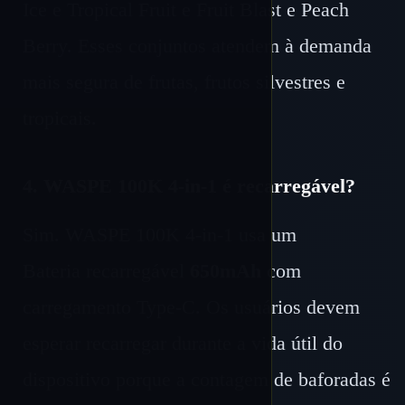
Ice e Tropical Fruit e Fruit Blast e Peach
Berry. Esses conjuntos atendem à demanda
mais segura de frutas, frutos silvestres e
tropicais.
4. WASPE 100K 4-in-1 é recarregável?
Sim. WASPE 100K 4-in-1 usa um
Bateria recarregável
650mAh
com
carregamento Type-C. Os usuários devem
esperar recarregar durante a vida útil do
dispositivo porque a contagem de baforadas é