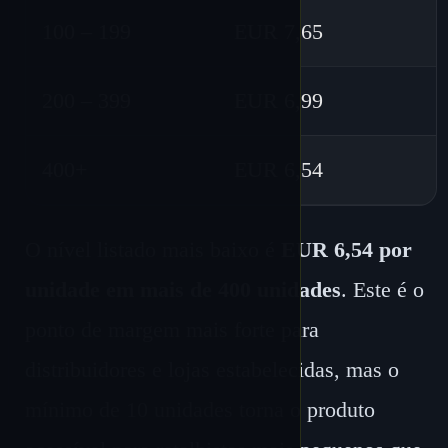
100 – 199
EUR 7,65
200 – 399
EUR 6,99
400+
EUR 6,54
O nível listado mais baixo é
EUR 6,54 por
unidade em mais de 400 unidades
. Este é o
ponto de margem mais forte para
distribuidores e lojas estabelecidas, mas o
mínimo de 10 unidades torna o produto