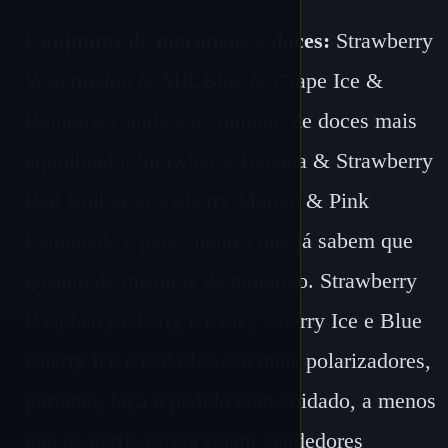
Conjuntos de morangos e doces:
Strawberry
Watermelon & MR.Blue & Grape Ice &
Rainbow Candy é o conjunto de doces mais
equilibrado. Strawberry Banana & Strawberry
Red Bull & Strawberry Mango & Pink
Lemonade é para clientes que já sabem que
gostam de misturas de morango. Strawberry
Raspberry Cherry e Crazy Cherry Ice e Blue
Cherry Ice e Cola Ice são mais polarizadores,
portanto, faça o pedido com cuidado, a menos
que os perfis cereja sejam vendedores