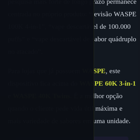
pesquisa mais forte de longo prazo permanece
centrada no próprio produto: “revisão WASPE
100K 4-in-1”, “vape descartável de 100.000
puffs” e “vape descartável de sabor quádruplo
no atacado”.
Para lojas que já possuem
WASPE
, este
dispositivo fica acima do
WASPE 60K 3-in-1
e
WASPE 40K Twins
. É a melhor opção
quando o cliente pede vida útil máxima e
mais variedade de sabores em uma unidade.