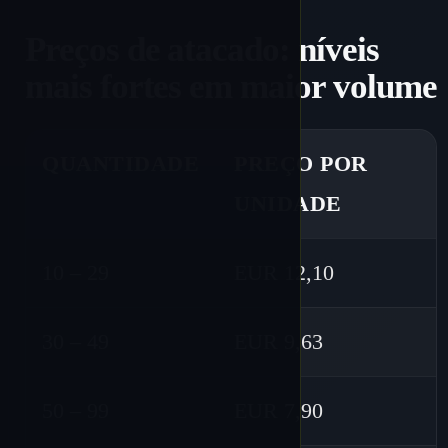
Preços de atacado: níveis
mais fortes em maior volume
QUANTIDADE
PREÇO POR
UNIDADE
10 – 29
EUR 12,10
30 – 49
EUR 9,63
50 – 99
EUR 7,90