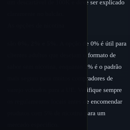
um descartável de 100K e deve ser explicado
claramente no balcão.
As opções de nicotina
são
0%, 2% e 5%
. A opção de 0% é útil para
clientes adultos que desejam o formato de
sabor sem nicotina, enquanto 2% é o padrão
mais seguro para muitos compradores de
varejo voltados para a UE. Verifique sempre
os regulamentos locais antes de encomendar
produtos com 5% de nicotina para um
mercado específico.