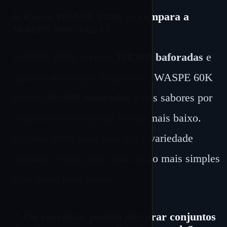
6. Como WASPE 100K se compara a
WASPE 60K 3-in-1?
WASPE 100K oferece
100.000 baforadas
e
quatro sabores por dispositivo. WASPE 60K
oferece
60.000 baforadas
e três sabores por
dispositivo a um preço inicial mais baixo.
Escolha 100K para vida útil e variedade
máximas e 60K para uma opção mais simples
e de preço mais baixo.
7. Os varejistas podem misturar conjuntos