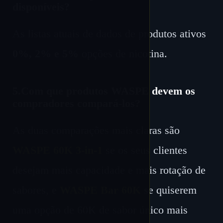
disponíveis?
As listas atuais de dados de produtos ativos
0%, 2% e 5%
opções de nicotina.
5.Com que produtos WASPE devem os
compradores compará-los?
As duas comparações mais claras são
WASPE 60K 3-in-1
se os seus clientes
desejam mais capacidade e mais rotação de
sabores, e
WASPE Bar 60K
se quiserem
uma opção de 60K de sabor único mais