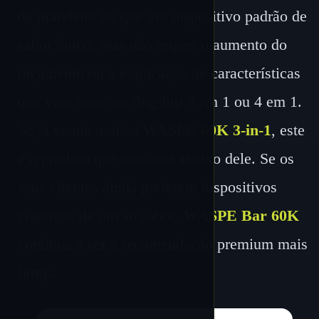
de prateleira do que um dispositivo padrão de
sabor único, mas não requer o aumento do
orçamento ou a explicação de características
que vem com um flagship 3 em 1 ou 4 em 1.
Se já vende muitos
WASPE 60K 3-in-1
, este
é o produto que adiciona abaixo dele. Se os
seus clientes ainda preferem dispositivos
clássicos de um só sabor,
WASPE Bar 60K
continua a ser a recomendação premium mais
limpa.