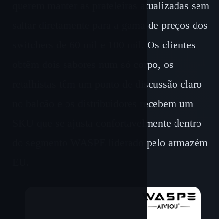
querem manter as prateleiras atualizadas sem
saltar diretamente para a gama de preços dos
switchers de 60 mil e 100 mil. Os clientes
obtêm dois sabores num só corpo, os
retalhistas têm um ponto de discussão claro
no balcão e os distribuidores recebem um
SKU que se ajusta confortavelmente dentro
do segmento WASPE liderado pelo armazém
EU.