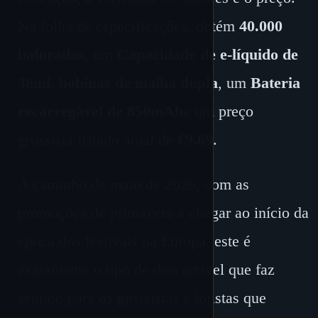
Na folha de especificações, obtém
40.000
baforadas
, um
Capacidade de e-líquido de
36ml
,
bobinas de malha dupla
, um
Bateria
recarregável de 850mAh
e um preço
grossista listado atual de
€9.69
.
A caminho de maio de 2026, com as
promoções de primavera a chegar ao início da
época dos festivais na Europa, este é
exatamente o tipo de descartável que faz
sentido para os grossistas e lojistas que