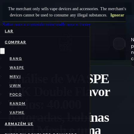
The merchant only sells vape devices and accessories. The merchant's
devices cannot be used to consume any illegal substances.
Ignorar
Saltar para o conteúdo principal
Ir para o footer
LAR
COMPRAR
p
0
n
c
BANG
WASPE
Análise de WASPE
MRVI
UWIN
40K Double Flavor
POCO
Twins: 40.000
RANDM
baforadas, bobinas
VAPME
ARMAZÉM UE
Dual Mesh e uma