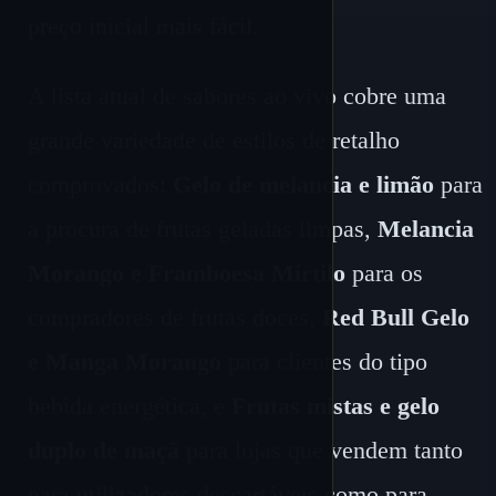
preço inicial mais fácil.
A lista atual de sabores ao vivo cobre uma
grande variedade de estilos de retalho
comprovados:
Gelo de melancia e limão
para
a procura de frutas geladas limpas,
Melancia
Morango e Framboesa Mirtilo
para os
compradores de frutas doces,
Red Bull Gelo
e Manga Morango
para clientes do tipo
bebida energética, e
Frutas mistas e gelo
duplo de maçã
para lojas que vendem tanto
para utilizadores descartáveis ​​como para