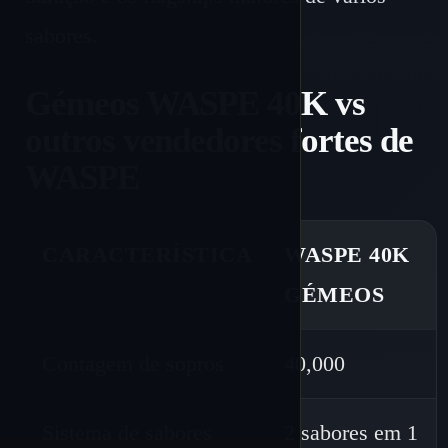
sabores.
Gémeos WASPE 40K vs
outros vendedores fortes de
WASPE
CARACTERÍSTICA
WASPE 40K
GÉMEOS
Contagem de sopros
40,000
Sistema de sabores
2 sabores em 1