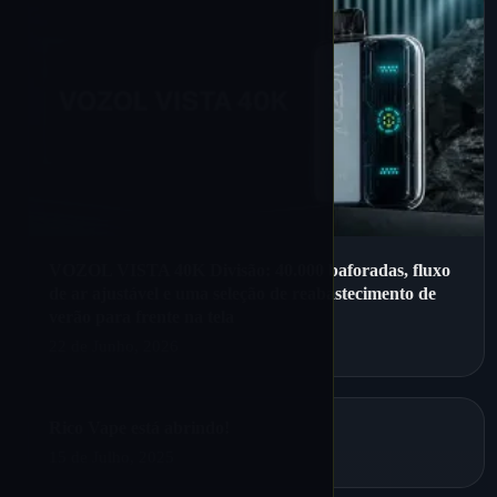
VOZOL VISTA 40K Divisão: 40.000 baforadas, fluxo
de ar ajustável e uma seleção de reabastecimento de
verão para frente na tela
22 de Junho, 2026
Rico Vape está abrindo!
15 de Julho, 2025