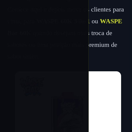
Comece aqui e depois mova os clientes para
cima, para
WASPE 60K 3-in-1
ou
WASPE
Bar 60K
quando desejam mais troca de
sabores ou uma posição mais premium de
sabor único.