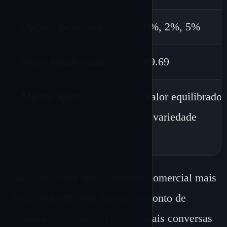
Opções de nicotina
0%, 2%, 5%
Preço listado atual
€9.69
Melhor ajuste
Valor equilibrado
+ variedade
Se a sua conta quer a história comercial mais
fácil, WASPE 40K Twins é o ponto de
entrada mais limpo. Oferece mais conversas