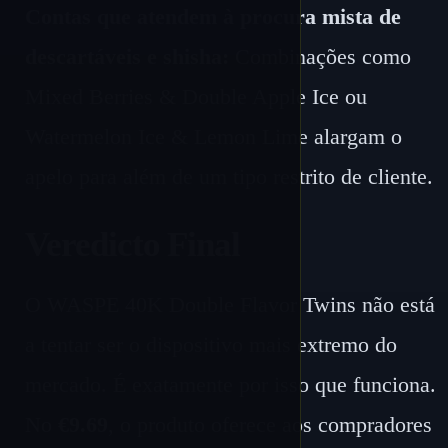
Contas que atendem à procura mista de
descartáveis ​​e shisha:
Combinações como
Mixed Berries & Double Apple Ice ou
Watermelon Ice & Lemon Lime alargam o
apelo para além de um tipo restrito de cliente.
Veredicto Final
O WASPE 40K Double Flavor Twins não está
a tentar ser o dispositivo mais extremo do
mercado. É exatamente por isso que funciona.
No
€9.69
, o produto oferece aos compradores