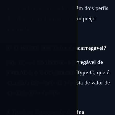
início ao fim, o comprador obtém dois perfis
de sabores num dispositivo a um preço
intermédio.
3.º O WASPE 40K Twins é recarregável?
Sim. Ele usa um
Bateria recarregável de
850mAh
com
Carregamento Type-C
, que é
uma parte importante da proposta de valor de
um dispositivo de 40K.
4. Quais as dosagens de nicotina