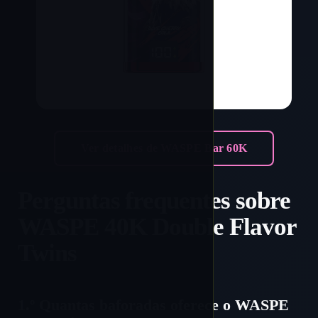
Ver detalhes de WASPE Bar 60K
Perguntas frequentes sobre
WASPE 40K Double Flavor
Twins
1.º Quantas baforadas oferece o WASPE