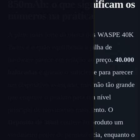
850mAh: o que significam os
números na prática
A parte mais forte da oferta dos WASPE 40K
Twins é o quão equilibrada a pilha de
hardware parece em relação ao preço.
40.000
baforadas
é grande o suficiente para parecer
um dispositivo avançado, mas não tão grande
que empurre o produto para um nível
principal de movimento mais lento. O
Depósito de 36ml
confere ao produto um
verdadeiro poder de permanência, enquanto o