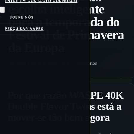
ENTRE EM CONTACTO CONNOSCO
escolha inteligente
para a temporada do
SOBRE NÓS
PESQUISAR VAPES
Festival de Primavera
da Europa
Alejandro Cruz
·
8 de Maio, 2026
·
2 comentários
Por que razão WASPE 40K
Double Flavor Twins está a
mover-se tão bem agora