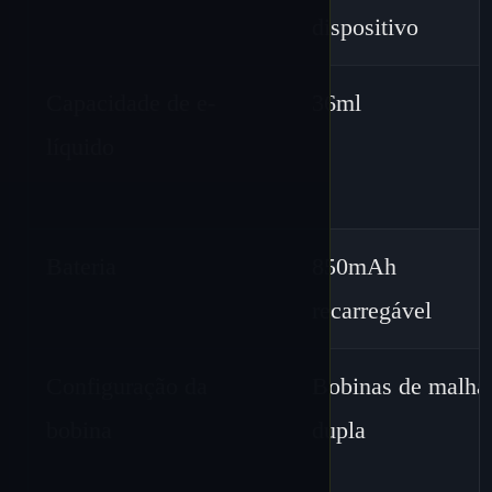
dispositivo
Capacidade de e-
36ml
líquido
Bateria
850mAh
recarregável
Configuração da
Bobinas de malha
bobina
dupla