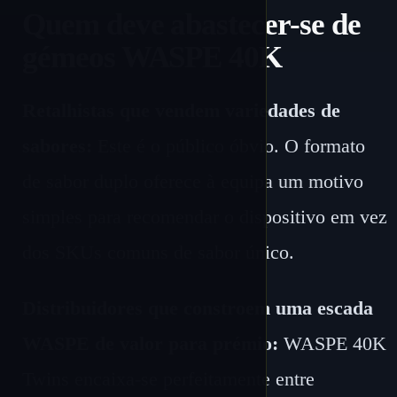
Quem deve abastecer-se de
gémeos WASPE 40K
Retalhistas que vendem variedades de
sabores:
Este é o público óbvio. O formato
de sabor duplo oferece à equipa um motivo
simples para recomendar o dispositivo em vez
dos SKUs comuns de sabor único.
Distribuidores que constroem uma escada
WASPE de valor para prémio:
WASPE 40K
Twins encaixa-se perfeitamente entre