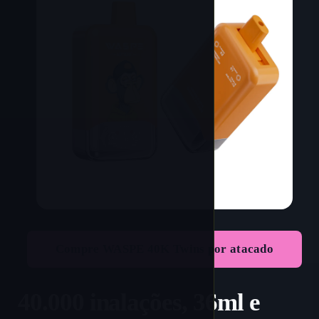
Compre WASPE 40K Twins por atacado
40.000 inalações, 36ml e