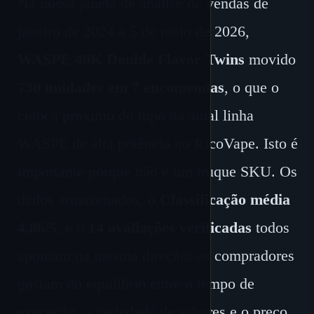
Na nossa janela de análise de vendas de
janeiro de 2024 a 5 de maio de 2026,
WASPE 40K Double Flavor Twins
movido
730 unidades em 7 encomendas
, o que o
coloca próximo do topo da atual linha
WASPE de alta potência no RicoVape. Isto é
importante porque não é um truque SKU. Os
dados armazenados, o
Classificação média
4,86/5
, e o
14 avaliações verificadas
todos
apontam na mesma direção: os compradores
gostam do equilíbrio entre o tempo de
execução, a variedade de sabores e o preço.