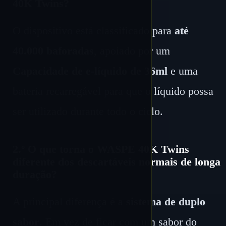
40K Twins?
O dispositivo está classificado para
até
40.000 baforadas
, apoiado por um
Capacidade de e-líquido de 36ml
e uma
bateria recarregável para que o líquido possa
ser utilizado durante todo o ciclo.
2.º O que torna o WASPE 40K Twins
diferente dos descartáveis ​​normais de longa
duração?
A principal diferença é a
sistema de duplo
sabor
. Em vez de ficar com um sabor do