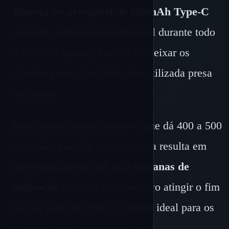
Bateria recarregável de 850mAh Type-C
mantém o dispositivo utilizável durante todo
o ciclo do líquido, em vez de deixar os
clientes com capacidade não utilizada presa
no tanque.
Para um utilizador intensivo que dá 400 a 500
inalações por dia, a matemática resulta em
aproximadamente
10 a 13 semanas de
utilização
antes de o dispositivo atingir o fim
da sua vida útil. Este é o ponto ideal para os
compradores que desejam algo