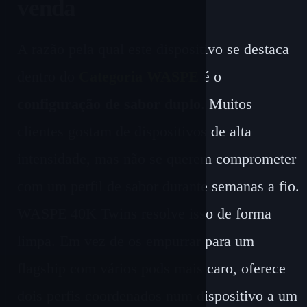
venda
A razão pela qual este dispositivo se destaca
dentro do
Categoria WASPE
é o
configuração de sabor duplo
. Muitos
clientes gostam de dispositivos de alta
intensidade, mas não se querem comprometer
com um perfil de sabor durante semanas a fio.
WASPE 40K Twins resolve isso de forma
limpa. Em vez de os empurrar para um
flagship com vários pods mais caro, oferece
dois perfis coordenados num dispositivo a um