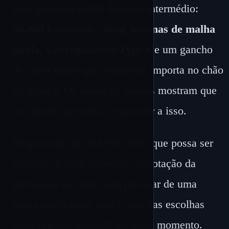
uma proposta sólida de nível intermédio:
40.000 baforadas
,
36ml
,
bobinas de malha
dupla
,
Carregamento Type-C
e um gancho
de sabor duplo que realmente importa no chão
de fábrica. Os dados de vendas mostram que
os clientes já estão a responder a isso.
Se pretende um WASPE SKU que possa ser
vendido durante o período de rotação da
primavera ao verão sem precisar de uma
longa explicação, esta é uma das escolhas
mais seguras do catálogo neste momento.