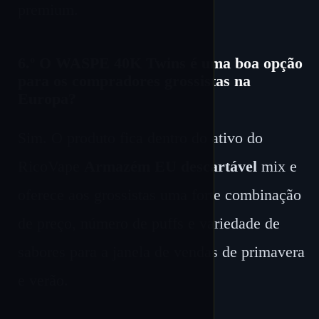
premium.
6.º O WASPE 40K Twins é uma boa opção
para os compradores grossistas na
Europa?
Sim. O produto fica dentro do ativo do
RicoVape
Armazém EU descartável
mix e
oferece aos grossistas uma forte combinação
de preço, número de puffs e variedade de
sabores para a janela de vendas de primavera
e verão.