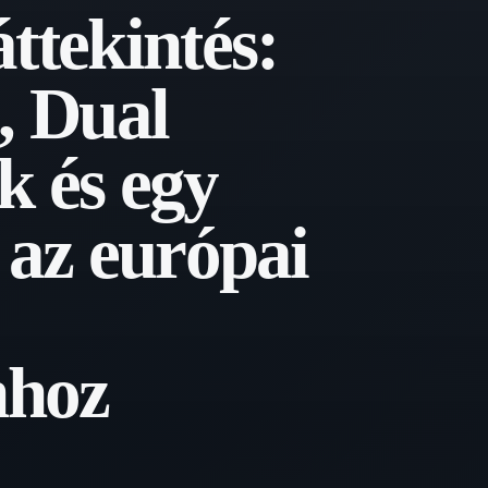
ttekintés:
, Dual
k és egy
 az európai
nhoz