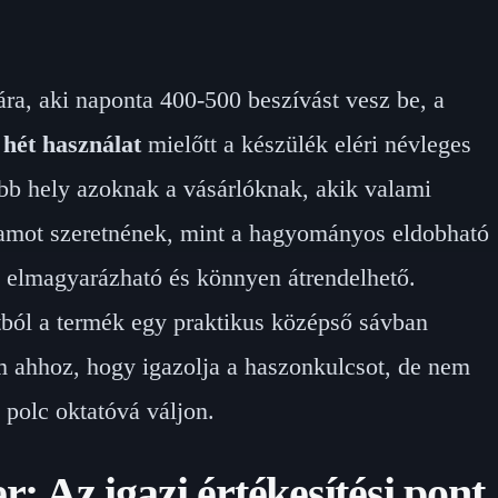
ra, aki naponta 400-500 beszívást vesz be, a
 hét használat
mielőtt a készülék eléri névleges
obb hely azoknak a vásárlóknak, akik valami
tamot szeretnének, mint a hagyományos eldobható
 elmagyarázható és könnyen átrendelhető.
ól a termék egy praktikus középső sávban
m ahhoz, hogy igazolja a haszonkulcsot, de nem
 polc oktatóvá váljon.
r: Az igazi értékesítési pont