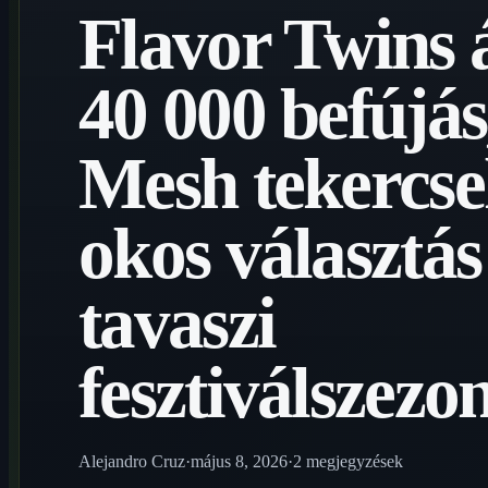
Flavor Twins á
40 000 befújás
Mesh tekercse
okos választás
tavaszi
fesztiválszezo
Alejandro Cruz
·
május 8, 2026
·
2 megjegyzések