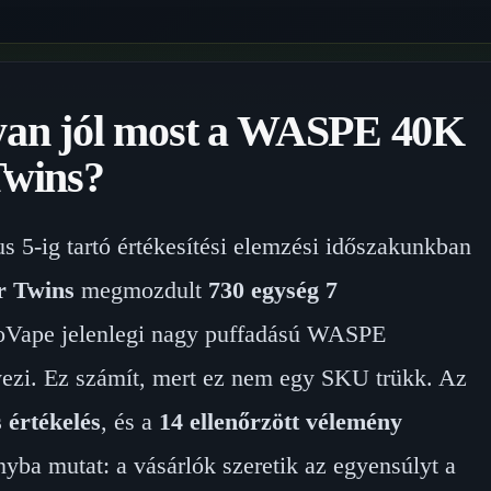
yan jól most a WASPE 40K
Twins?
s 5-ig tartó értékesítési elemzési időszakunkban
r Twins
megmozdult
730 egység 7
coVape jelenlegi nagy puffadású WASPE
yezi. Ez számít, mert ez nem egy SKU trükk. Az
s értékelés
, és a
14 ellenőrzött vélemény
yba mutat: a vásárlók szeretik az egyensúlyt a