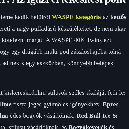
kiemelkedik belülről
WASPE kategória
az
kettős
zereti a nagy puffadású készülékeket, de nem akar
t elkötelezni magát. A WASPE 40K Twins ezt
hogy egy drágább multi-pod zászlóshajóba tolná
lt ad nekik egy eszközben, könnyebb belépési
lt kiskereskedelmi stílusok széles skáláját fedi le:
 lime
tiszta jeges gyümölcs igényekhez,
Epres
lna
édes bogyók vásárlóinak,
Red Bull Ice &
tal stílusú vásárlóknak, és
Bogyókeverék és