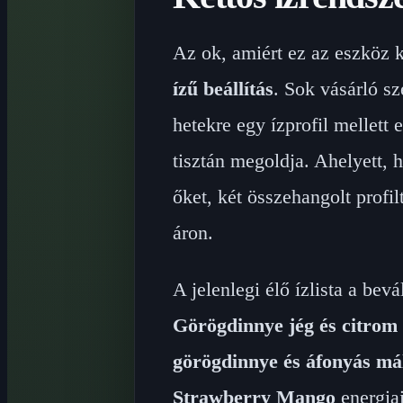
Az ok, amiért ez az eszköz 
ízű beállítás
. Sok vásárló s
hetekre egy ízprofil mellet
tisztán megoldja. Ahelyett, 
őket, két összehangolt profi
áron.
A jelenlegi élő ízlista a bevá
Görögdinnye jég és citrom
görögdinnye és áfonyás má
Strawberry Mango
energiai