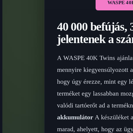
WASPE 40K
40 000 befújás,
jelentenek a sz
A WASPE 40K Twins ajánlatá
mennyire kiegyensúlyozott a
hogy úgy érezze, mint egy l
terméket egy lassabban mozg
valódi tartóerőt ad a termék
akkumulátor
A készüléket a
marad, ahelyett, hogy az ügy