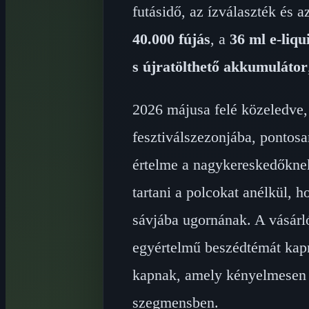
futásidő, az ízválaszték és 
40.000 fújás
, a
36 ml e-liqu
s újratölthető akkumulátor
2026 májusa felé közeledve,
fesztiválszezonjába, pontos
értelme a nagykereskedőknek
tartani a polcokat anélkül, 
sávjába ugornának. A vásárló
egyértelmű beszédtémát kapn
kapnak, amely kényelmesen e
szegmensben.