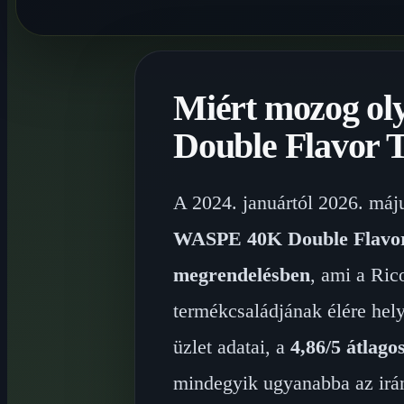
Miért mozog ol
Double Flavor 
A 2024. januártól 2026. máju
WASPE 40K Double Flavo
megrendelésben
, ami a Ri
termékcsaládjának élére hel
üzlet adatai, a
4,86/5 átlago
mindegyik ugyanabba az irán