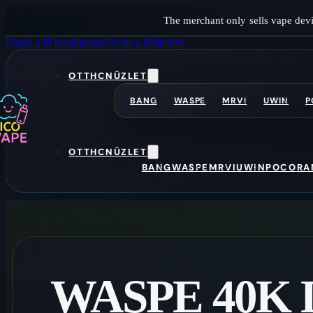
The merchant only sells vape devi
Ugrás a fő tartalomhoz
Ugrás a lábléchez
OTTHON
ÜZLET
BANG
WASPE
MRVI
UWIN
P
OTTHON
ÜZLET
BANG
WASPE
MRVI
UWIN
POCO
RA
WASPE 40K 