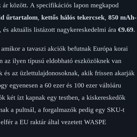
az ár között. A specifikációs lapon megkapod
id űrtartalom
,
kettős hálós tekercsek
,
850 mAh-
, és aktuális listázott nagykereskedelmi ára
€9.69
.
 amikor a tavaszi akciók befutnak Európa korai
an az ilyen típusú eldobható eszközöknek van
 és az üzlettulajdonosoknak, akik frissen akarják
hogy egyenesen a 60 ezer és 100 ezer váltóáru
k két ízt kapnak egy testben, a kiskereskedők
ak a pultnál, a forgalmazók pedig egy SKU-t
lfér a EU raktár által vezetett WASPE