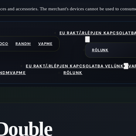
ces and accessories. The merchant's devices cannot be used to consume
EU RAKTÁR
LÉPJEN KAPCSOLATB
OCO
RANDM
VAPME
RÓLUNK
EU RAKTÁR
LÉPJEN KAPCSOLATBA VELÜNK
VA
NDM
VAPME
RÓLUNK
Double