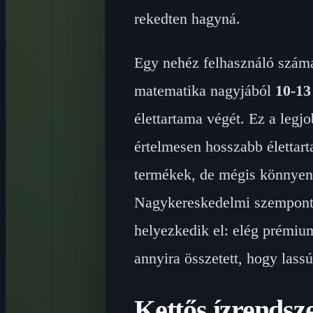
rekedten hagyná.
Egy nehéz felhasználó számá
matematika nagyjából
10-13
élettartama végét. Ez a legj
értelmesen hosszabb élettar
termékek, de mégis könnyen
Nagykereskedelmi szempontb
helyezkedik el: elég prémiu
annyira összetett, hogy lassú
Kettős ízrendsze