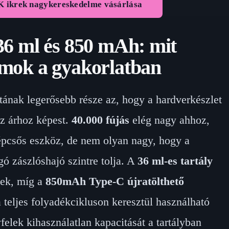
 ikrek nagykereskedelme vásárlása
 36 ml és 850 mAh: mit
ámok a gyakorlatban
nak legerősebb része az, hogy a hardverkészlet
z árhoz képest.
40.000 fújás
elég nagy ahhoz,
épcsős eszköz, de nem olyan nagy, hogy a
ó zászlóshajó szintre tolja. A
36 ml-es tartály
nek, míg a
850mAh Type-C újratölthető
 teljes folyadékcikluson keresztül használható
felek kihasználatlan kapacitását a tartályban