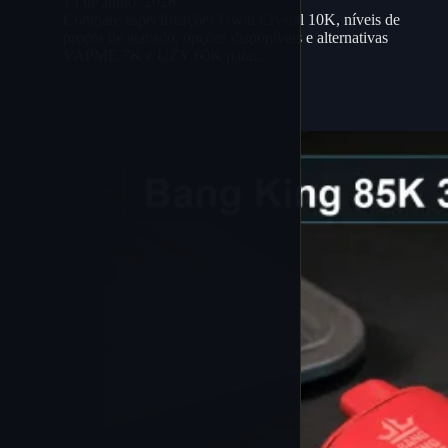
13 de Julho, 2026
Compare especificações Uwin Crystal 10K, níveis de
preços de atacado, opções disponíveis e alternativas
VAPME 7K e UZY 60K para…