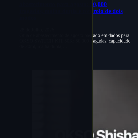
abastecimento para agosto: 50,000
tragadas, malha dupla e controlo de dois
modos
28 de Julho, 2026
Guia de abastecimento de agosto baseado em dados para
OKSO SWITCH KIT 50K: 50,000 tragadas, capacidade
de 20ml, malha dupla,…