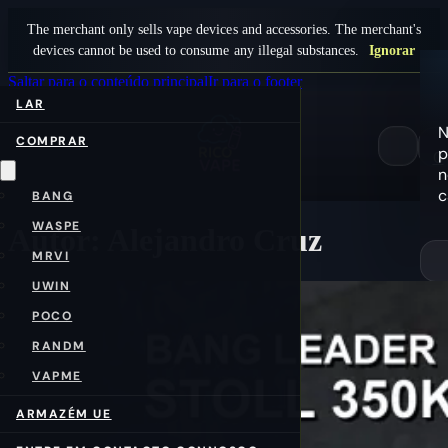
The merchant only sells vape devices and accessories. The merchant's
devices cannot be used to consume any illegal substances.
Ignorar
Saltar para o conteúdo principal
Ir para o footer
LAR
COMPRAR
p
0
n
c
BANG
WASPE
Autor:
Alejandro Cruz
MRVI
UWIN
POCO
RANDM
VAPME
ARMAZÉM UE