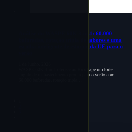
Análise do WASPE 60K 3-in-1: 60.000
baforadas, rotação tripla de sabores e uma
escolha inteligente de estoque da UE para o
verão
1 de Junho, 2026
WASPE 60K 3-in-1 oferece ao RicoVape um forte
ângulo de reabastecimento pronto para o verão com
60.000 baforadas, rotação tripla…
1
2
3
→