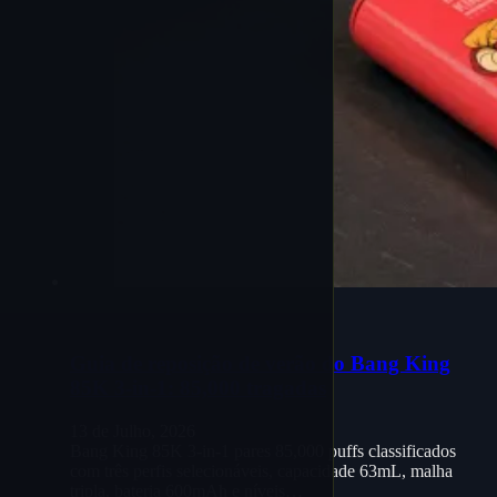
Guia de reposição de verão do Bang King
85K 3-in-1: 85,000 tragadas
13 de Julho, 2026
Bang King 85K 3-in-1 pares 85,000 puffs classificados
com três perfis selecionáveis, capacidade 63mL, malha
tripla, bateria 600mAh e níveis…