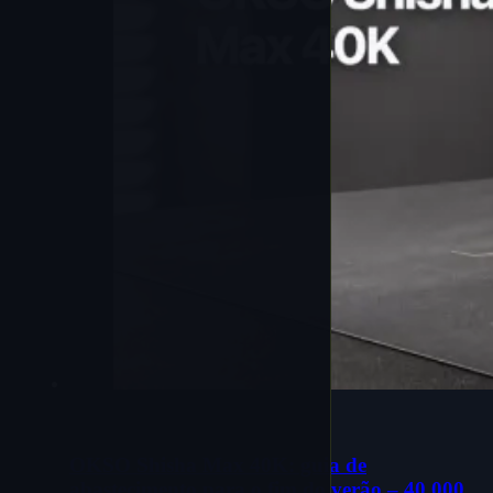
OKSO Shisha Max 40K: guia de
abastecimento para o fim do verão – 40.000