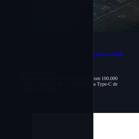
Bang QQ 100K: 100.000 tragadas, mesh
coil e valor para atacado
12 de Junho, 2026
Compre Bang QQ 100K no atacado com 100.000
tragadas, mesh coil de 1,0 ohm, bateria Type-C de
650mAh, 12 sabores…