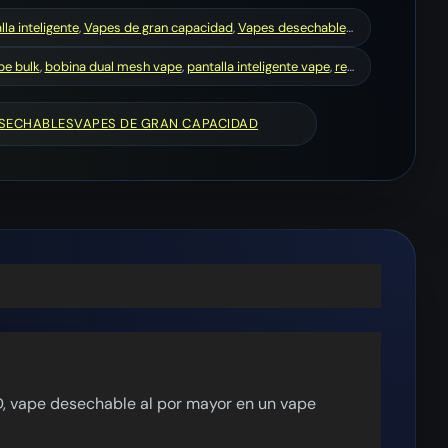
la inteligente
,
Vapes de gran capacidad
,
Vapes desechables de 40000 caladas
pe bulk
,
bobina dual mesh vape
,
pantalla inteligente vape
,
recargable vape desechable
ESECHABLES
VAPES DE GRAN CAPACIDAD
D, vape desechable al por mayor en un vape