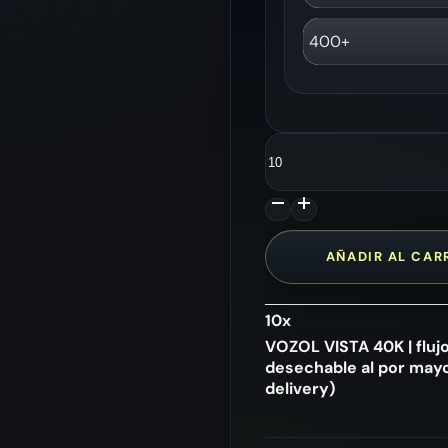
400+
VOZOL
VISTA
40K
|
flujo
de
AÑADIR AL CAR
aire
ajustable,
pantalla
10
x
LED,
VOZOL VISTA 40K | flujo
vape
desechable al por mayo
desechable
delivery)
al
por
mayor