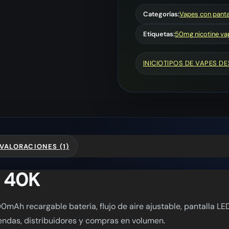
cantidad
Categorías:
Vapes con pantal
Etiquetas:
50mg nicotine va
INICIO
TIPOS DE VAPES D
VALORACIONES (1)
 40K
Ah recargable batería, flujo de aire ajustable, pantalla LE
iendas, distribuidores y compras en volumen.