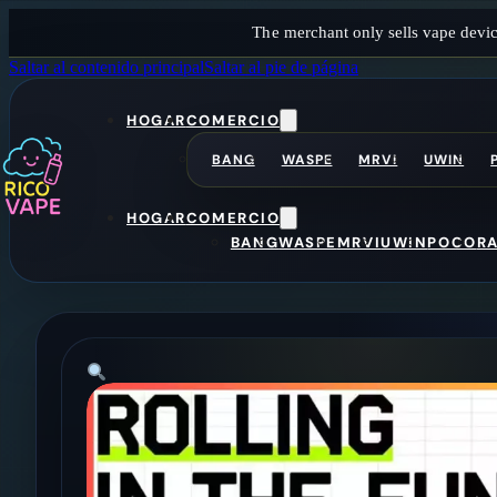
The merchant only sells vape devic
Saltar al contenido principal
Saltar al pie de página
HOGAR
COMERCIO
BANG
WASPE
MRVI
UWIN
HOGAR
COMERCIO
BANG
WASPE
MRVI
UWIN
POCO
R