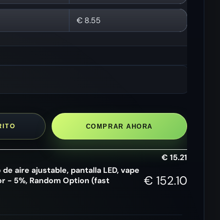
€
8.55
RITO
COMPRAR AHORA
€
15.21
 de aire ajustable, pantalla LED, vape
€
152.10
r - 5%, Random Option (fast