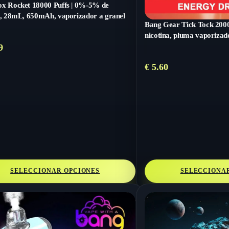
x Rocket 18000 Puffs | 0%-5% de
a, 28mL, 650mAh, vaporizador a granel
Bang Gear Tick Tock 2000
nicotina, pluma vaporizad
9
€
5.60
SELECCIONAR OPCIONES
SELECCIONA