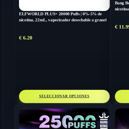
Bang Bo
nicotin
ELFWORLD PLUS+ 20000 Puffs | 0%-5% de
nicotina, 22mL, vaporizador desechable a granel
€
11.9
€
6.20
SELECCIONAR OPCIONES