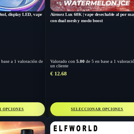
ml, display LED, vape
Airmez Lux 60K | vape desechable al por m
con dual mesh y modo boost
 base a
1
valoración de
Valorado con
5.00
de 5 en base a
1
valoraci
un cliente
€
12.68
R OPCIONES
SELECCIONAR OPCIONES