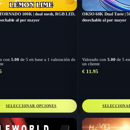
ORNADO 100K | dual mesh, RGB LED,
OKSO 60K Dual Taste | 50
sechable al por mayor
desechable al por mayor
do con
5.00
de 5 en base a
1
valoración de
Valorado con
5.00
de 5 en
te
un cliente
5
€
11.95
SELECCIONAR OPCIONES
SELECCIONA