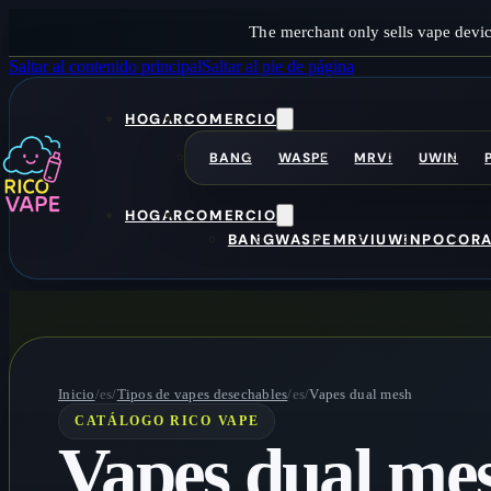
The merchant only sells vape devic
Saltar al contenido principal
Saltar al pie de página
HOGAR
COMERCIO
BANG
WASPE
MRVI
UWIN
HOGAR
COMERCIO
BANG
WASPE
MRVI
UWIN
POCO
R
Inicio
/es/
Tipos de vapes desechables
/es/
Vapes dual mesh
CATÁLOGO RICO VAPE
Vapes dual me