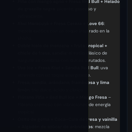
Piña con mango agrio + Fresa Red Bull + Helado
de grosella negra
: picante, gaseoso y
refrescante.
Kiwi Maracuyá + Fresa Cereza + Love 66
:
mezcla exótica con un toque inspirado en la
shisha.
Doble hielo de manzana + fruta tropical +
chicle de fresa, sandía
: el estilo clásico de
narguile se combina con dulces afrutados.
Uva Ice + Fresa Kiwi + Sandía Red Bull
: uva
atrevida con un toque energizante.
Fresa, sandía, arándano, frambuesa y lima
limón
: trío dulce, ácido y cítrico.
Plátano Piña + Red Bull Ice + Mango Fresa
–
Plátano cremoso con vibraciones de energía
tropical.
Osito de goma + Coca-Cola de fresa y vainilla
+ Algodón de azúcar de arándanos
: mezcla