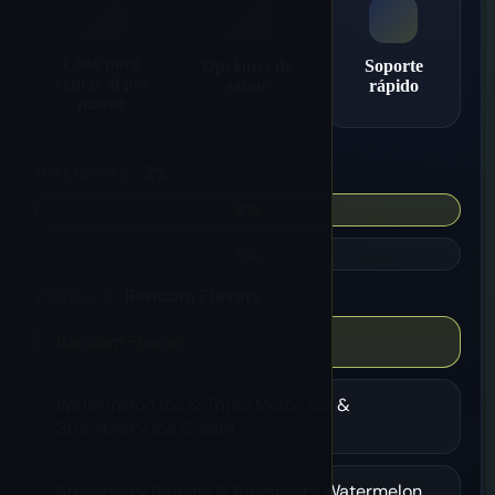
Listo para
Opciones de
Soporte
ventas al por
sabor
rápido
mayor
: 2%
INTENSIDAD
2%
5%
: Random Flavors
PROFILES
Random Flavors
Watermelon Ice & Triple Melon Ice &
Strawberry Ice Cream
Strawberry Banana & Raspberry Watermelon