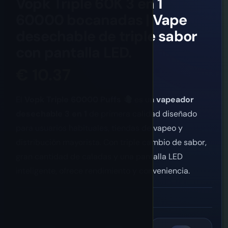
Vopk Triple 60K 3 en 1
60000 bocanadas | Vape
desechable de triple sabor
con pantalla LED.
€
10.37
El
Vopk Triple 60000 Puffs
es un
vapeador
desechable 3 en 1
de primera calidad diseñado
para usuarios habituales, tiendas de vapeo y
distribución mayorista. Con triple cambio de sabor,
gran cantidad de caladas y una pantalla LED
inteligente, ofrece rendimiento y conveniencia.