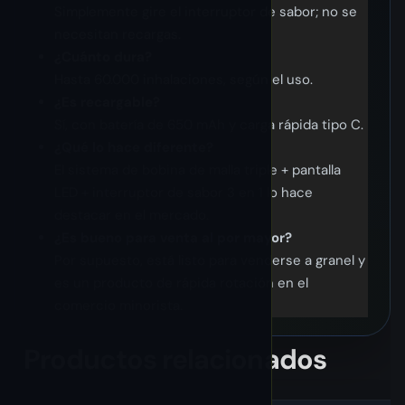
Simplemente gire el interruptor de sabor; no se
necesitan recargas.
¿Cuánto dura?
Hasta 60.000 inhalaciones, según el uso.
¿Es recargable?
Sí, con batería de 650 mAh y carga rápida tipo C.
¿Qué lo hace diferente?
El sistema de bobina de malla triple + pantalla
LED + interruptor de sabor 3 en 1 lo hace
destacar en el mercado.
¿Es bueno para venta al por mayor?
Por supuesto, está listo para venderse a granel y
es un producto de rápida rotación en el
comercio minorista.
Productos relacionados