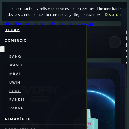
The merchant only sells vape devices and accessories. The merchant's
devices cannot be used to consume any illegal substances.
Descartar
Saltar al contenido principal
Saltar al pie de página
HOGAR
N
h
COMERCIO
p
0
e
e
BANG
c
WASPE
MRVI
UWIN
POCO
RANDM
VAPME
ALMACÉN UE