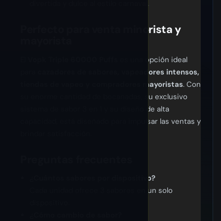
divertida y dulce al estilo carnaval.
Perfecto para venta minorista y
mayorista
El
Vopk Triple 60000 Puffs
es una opción ideal
para
cazadores de sabores, vapeadores intensos,
tiendas de vapeo y compradores mayoristas
. Con
su enorme cantidad de bocanadas, su exclusivo
sistema de sabor 3 en 1 y su diseño de alta
capacidad, está diseñado para impulsar las ventas y
brindar satisfacción.
Preguntas frecuentes
¿Cuántos sabores por dispositivo?
Cada unidad ofrece 3 sabores en un solo
dispositivo.
¿Cómo cambio de sabor?