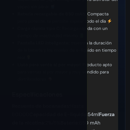
vapeo sin parar
Batería recargable de 650 mAh:
Compacta
pero potente, te permite vapear todo el día
Carga rápida tipo C:
Recarga rápida con un
tiempo de inactividad mínimo
Pantalla LED inteligente:
muestra la duración
de la batería y los niveles de e-líquido en tiempo
real
Listo para venta al por mayor:
Producto apto
para ventas al por mayor y muy vendido para
distribuidores
Especificaciones
Recuento de bocanadas:
Hasta
60.000
Capacidad de E-líquido:
54ml
Fuerza
de la nicotina:
2%/5%
Batería:
650 mAh