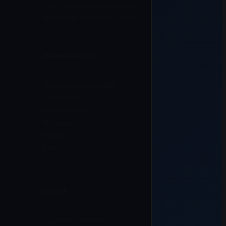
Email:
support@ricovape.com
WhatsApp: +8613724271496
INFORMACIÓN
Seguimiento del pedido
Contáctanos
Sobre nosotros
Mi cuenta
Tienda
Blog
AYUDA
Preguntas frecuentes