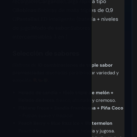
recargable
Cargando:
Carga rápida tipo
C
Bobinas:
Bobinas de malla triples de 0,9
Ω
Pantalla:
LED inteligente (batería + niveles
de jugo)
Modo de sabor:
Sabores
intercambiables 3 en 1
Selección de sabores
Disfruta de
10 combinaciones de triple sabor
premezcladas
diseñadas para brindar variedad y
emoción
:
Helado de sandía + Hielo triple de melón +
Helado de fresa
: fresco, afrutado y cremoso.
Plátano Fresa + Sandía Frambuesa + Piña Coco
– Fusión suave y tropical.
Peach Berry + Blue Razz Ice + Watermelon
Peach Mango
: mezcla dulce, helada y jugosa.