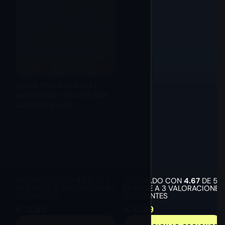
MAYOR
VOZOL STAR CLICK 50K |
MODO DUAL, FLUJO DE AIRE
AJUSTABLE, VAPE
DESECHABLE AL POR MAYOR
VALORADO CON
4.50
DE 5
VALORADO CON
4.67
DE 5
EN BASE A
2
VALORACIONES
EN BASE A
3
VALORACIONES
DE CLIENTES
DE CLIENTES
€
15.88
€
15.99