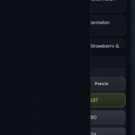
& Pineapple Coconut
Peach Berry & Blue Razz Ice & Watermelon
Peach Mango
Sour Mango Pineapple & Red Bull Strawberry &
Black Currant Ice
Kiwi Passion Fruit & Strawberry Cherry & Love
66
Cantidad
Precio
Double Apple Ice & Tropical Fruit & Strawberry
Watermelon Bubblegum
10 - 29
€
10.37
Hielo de uva y fresa Kiwi y sandía Red Bull
30 - 49
€
7.90
Strawberry Watermelon & Blueberry
50 - 99
€
7.03