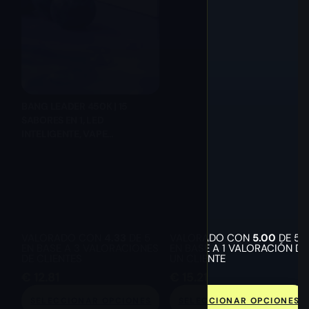
BANG LEADER 450K | 15
SABORES EN 1, LED
INTELIGENTE, VAPE
DESECHABLE AL POR MAYOR
VALORADO CON
4.33
DE 5
VALORADO CON
5.00
DE 5
EN BASE A
3
VALORACIONES
EN BASE A
1
VALORACIÓN DE
DE CLIENTES
UN CLIENTE
€
12.81
€
15.21
SELECCIONAR OPCIONES
SELECCIONAR OPCIONES