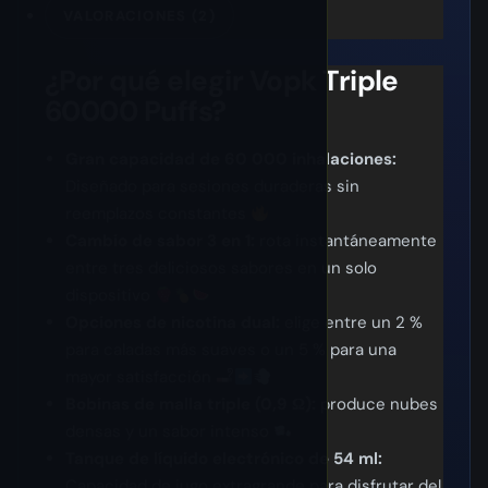
VALORACIONES (2)
¿Por qué elegir Vopk Triple
60000 Puffs?
Gran capacidad de 60 000 inhalaciones:
Diseñado para sesiones duraderas sin
reemplazos constantes
Cambio de sabor 3 en 1:
rota instantáneamente
entre tres deliciosos sabores en un solo
dispositivo
Opciones de nicotina dual:
elige entre un 2 %
para caladas más suaves o un 5 % para una
mayor satisfacción
Bobinas de malla triple (0,9 Ω):
produce nubes
densas y un sabor intenso
Tanque de líquido electrónico de 54 ml:
Capacidad de jugo extragrande para disfrutar del