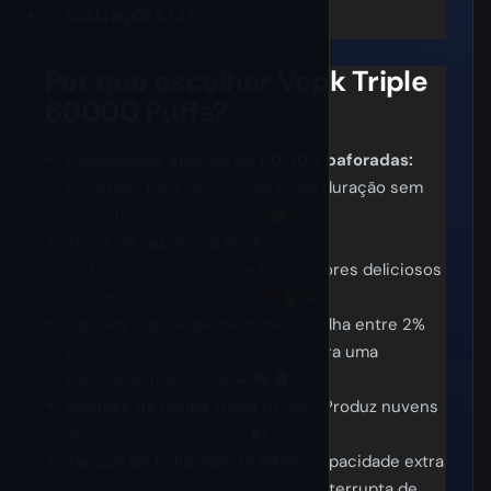
AVALIAÇÕES (2)
Por que escolher Vopk Triple
60000 Puffs?
Capacidade enorme de 60.000 baforadas:
Projetado para sessões de longa duração sem
substituições constantes
Troca de sabores 3 em 1:
alterne
instantaneamente entre três sabores deliciosos
em um único dispositivo
Opções duplas de nicotina:
Escolha entre 2%
para doses mais suaves ou 5% para uma
satisfação mais forte
Bobinas de malha tripla (0,9Ω):
Produz nuvens
densas e sabor ousado
Tanque de E-líquido de 54ml:
Capacidade extra
grande de suco para diversão ininterrupta de