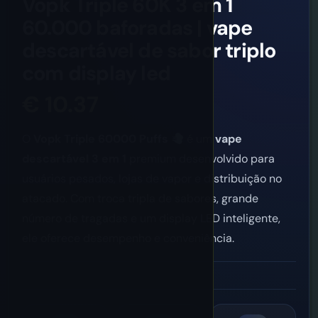
Vopk Triple 60K 3 em 1
60.000 baforadas | vape
descartável de sabor triplo
com display led
€
10.37
O
Vopk Triple 60000 Puffs
é um
vape
descartável 3 em 1
premium desenvolvido para
usuários pesados, lojas de vapor e distribuição no
atacado. Com troca tripla de sabores, grande
número de tragadas e um display LED inteligente,
ele oferece desempenho e conveniência.