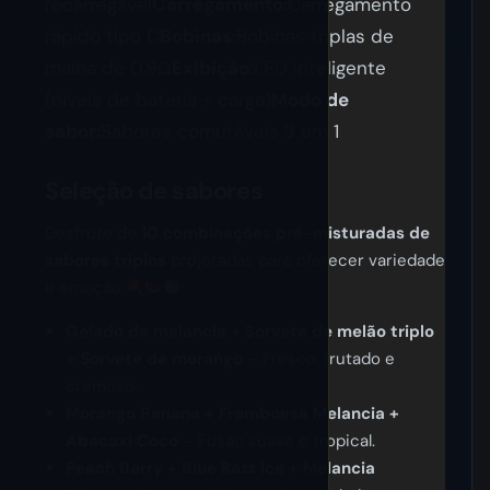
recarregável
Carregamento:
Carregamento
rápido tipo C
Bobinas:
Bobinas triplas de
malha de 0,9Ω
Exibição:
LED inteligente
(níveis de bateria + carga)
Modo de
sabor:
Sabores comutáveis 3 em 1
Seleção de sabores
Desfrute de
10 combinações pré-misturadas de
sabores triplos
projetadas para oferecer variedade
e emoção
:
Gelado de melancia + Sorvete de melão triplo
+ Sorvete de morango
– Fresco, frutado e
cremoso.
Morango Banana + Framboesa Melancia +
Abacaxi Coco
– Fusão suave e tropical.
Peach Berry + Blue Razz Ice + Melancia