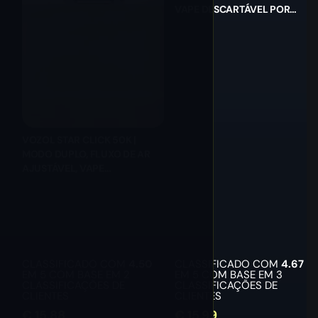
VAPE DESCARTÁVEL POR
ATACADO
VOZOL STAR CLICK 50K |
MODO DUPLO, FLUXO DE AR
AJUSTÁVEL, VAPE
DESCARTÁVEL POR ATACADO
CLASSIFICADO COM
4.50
CLASSIFICADO COM
4.67
EM 5 COM BASE EM
2
EM 5 COM BASE EM
3
CLASSIFICAÇÕES DE
CLASSIFICAÇÕES DE
CLIENTES
CLIENTES
€
15.88
€
15.99