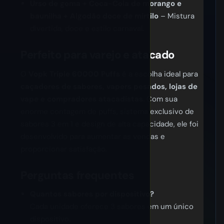
Urso de goma + Coca-Cola de morango e
baunilha + Algodão doce de mirtilo
– Mistura
divertida, doce e estilo carnaval.
Perfeito para varejo e atacado
O
Vopk Triple 60000 Puffs
é a escolha ideal para
caçadores de sabores, vapers pesados, lojas de
vape e compradores atacadistas
. Com sua
enorme contagem de puffs, sistema exclusivo de
sabores 3 em 1 e design de alta capacidade, ele foi
desenvolvido para aumentar as vendas e
proporcionar satisfação.
Perguntas frequentes
Quantos sabores por dispositivo?
Cada unidade oferece 3 sabores em um único
dispositivo.