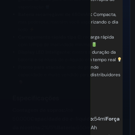
vaporização
Bateria recarregável de 650mAh:
Compacta,
mas poderosa, mantém você vaporizando o dia
todo
Carregamento rápido tipo C:
recarga rápida
com tempo de inatividade mínimo
Display LED inteligente:
mostra a duração da
bateria e os níveis de e-líquido em tempo real
Pronto para atacado:
item de grande
capacidade e muito vendido para distribuidores
Especificações
Contagem de sopros:
Até
60.000
Capacidade do e-líquido:
54ml
Força
da nicotina:
2%/5%
Bateria:
650mAh