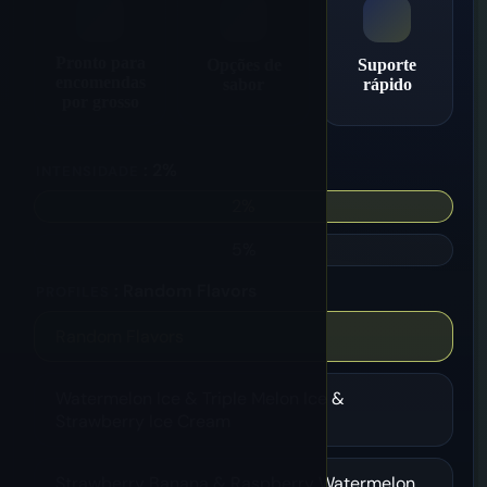
Pronto para
Opções de
Suporte
encomendas
sabor
rápido
por grosso
: 2%
INTENSIDADE
2%
5%
: Random Flavors
PROFILES
Random Flavors
Watermelon Ice & Triple Melon Ice &
Strawberry Ice Cream
Strawberry Banana & Raspberry Watermelon