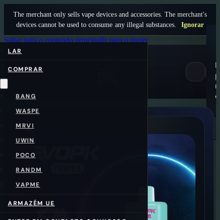
The merchant only sells vape devices and accessories. The merchant's
devices cannot be used to consume any illegal substances.
Ignorar
Saltar para o conteúdo principal
Ir para o footer
LAR
COMPRAR
p
0
n
c
BANG
WASPE
MRVI
UWIN
POCO
RANDM
VAPME
ARMAZÉM UE