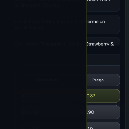
& Pineapple Coconut
Peach Berry & Blue Razz Ice & Watermelon
Peach Mango
Sour Mango Pineapple & Red Bull Strawberry &
Black Currant Ice
Kiwi Passion Fruit & Strawberry Cherry & Love
66
Quantidade
Preço
Double Apple Ice & Tropical Fruit & Strawberry
Watermelon Bubblegum
10 - 29
€
10.37
Gelo de uva, morango, kiwi e melancia Red Bull
30 - 49
€
7.90
Strawberry Watermelon & Blueberry
50 - 99
€
7.03