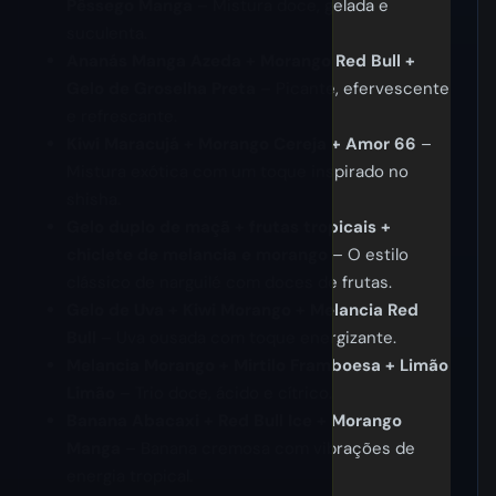
Pêssego Manga
– Mistura doce, gelada e
suculenta.
Ananás Manga Azeda + Morango Red Bull +
Gelo de Groselha Preta
– Picante, efervescente
e refrescante.
Kiwi Maracujá + Morango Cereja + Amor 66
–
Mistura exótica com um toque inspirado no
shisha.
Gelo duplo de maçã + frutas tropicais +
chiclete de melancia e morango
– O estilo
clássico de narguilé com doces de frutas.
Gelo de Uva + Kiwi Morango + Melancia Red
Bull
– Uva ousada com toque energizante.
Melancia Morango + Mirtilo Framboesa + Limão
Limão
– Trio doce, ácido e cítrico.
Banana Abacaxi + Red Bull Ice + Morango
Manga
– Banana cremosa com vibrações de
energia tropical.