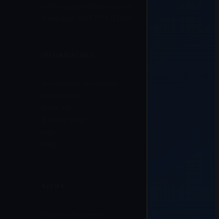
Email:
support@ricovape.com
WhatsApp: +8613724271496
INFORMAÇÕES
Acompanhar encomenda
Contacte-nos
Sobre nós
A minha conta
Loja
Blog
AJUDA
Perguntas frequentes