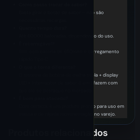
Como posso trocar de sabor?
Basta girar o botão de sabor – não são
necessárias recargas.
Quanto tempo dura?
Até 60.000 baforadas, dependendo do uso.
É recarregável?
Sim, com bateria de 650mAh e carregamento
rápido Tipo C.
O que o torna diferente?
O sistema de bobina de malha tripla + display
LED + interruptor de sabor 3 em 1 fazem com
que ele se destaque no mercado.
É bom para atacado?
Com certeza, é um produto pronto para uso em
massa e de rápida movimentação no varejo.
Produtos relacionados