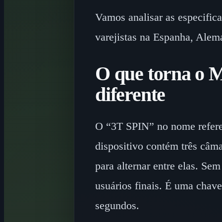
Vamos analisar as especific
varejistas na Espanha, Ale
O que torna o
diferente
O “3T SPIN” no nome refere-
dispositivo contém três câma
para alternar entre elas. S
usuários finais. É uma chav
segundos.