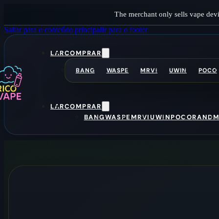
The merchant only sells vape devi
Saltar para o conteúdo principal
Ir para o footer
LAR
COMPRAR
BANG
WASPE
MRVI
UWIN
POCO
LAR
COMPRAR
BANG
WASPE
MRVI
UWIN
POCO
RAND