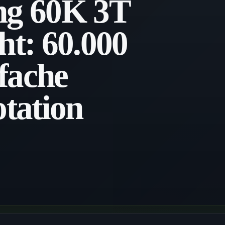
g 60K 3T
ht: 60.000
fache
tation