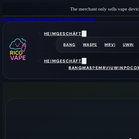
The merchant only sells vape devic
Zum Hauptinhalt springen
Zum Footer springen
HEIM
GESCHÄFT
BANG
WASPE
MRVI
UWIN
HEIM
GESCHÄFT
BANG
WASPE
MRVI
UWIN
POCO