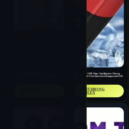
Uwin Tornado Triple 60K Züge | 3-in-1
Bang Leader 110K Züge | Intelligenter Einweg-
wiederaufladbarer Vape mit einstellbarem
Vaporizer mit 6 Geschmacksrichtungen und LED-
Geschmack
Bildschirm
€
11.60
€
11.42
AUSFÜHRUNG
AUSFÜHRUNG
WÄHLEN
WÄHLEN