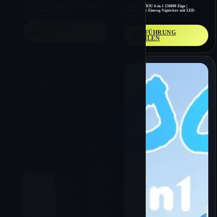
UZY Crystal 100K Puffs 4-in-1 Vape | Quad Mesh
WASPE AIVIOU 6-in-1 150000 Züge |
Coil Großhandel Einweg-Vape
Langlebigster Einweg-Vaporizer mit LED-
Anzeige
€
11.98
€
11.85
AUSFÜHRUNG
AUSFÜHRUNG
WÄHLEN
WÄHLEN