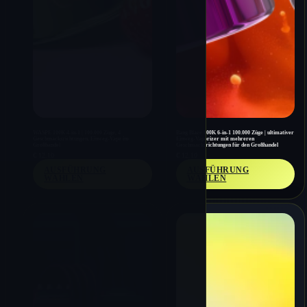
WASPE 100K 4-in-1 | 100.000 Züge, 4
Bang Blaze 100K 6-in-1 100.000 Züge | ultimativer
Geschmacksrichtungen, Einweg-Vape im
Einweg-Vaporizer mit mehreren
Großhandel
Geschmacksrichtungen für den Großhandel
€
12.10
€
12.10
AUSFÜHRUNG
AUSFÜHRUNG
WÄHLEN
WÄHLEN