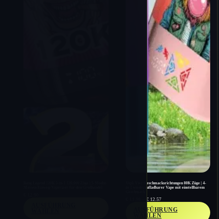
Bang Legend 120K 5-in-1 120.000 Züge | 5-Modus-
Vopk Vier Geschmacksrichtungen 80K Züge | 4-
Massen-Einweg-Vaporizer für den Großhandel
in-1 wiederaufladbarer Vape mit einstellbarem
Geschmack
€
12.90
Preisspanne:
€
11.98
–
€
12.57
€ 11.98
AUSFÜHRUNG
AUSFÜHRUNG
bis
WÄHLEN
€ 12.57
WÄHLEN