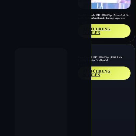
RandM Tornado 15K 15000 Züge | Mesh-Coil für
große Wolken Großhandel Einweg-Vaporizer
€
10.37
AUSFÜHRUNG
WÄHLEN
Uwin Crystal 10K 10000 Züge | RGB-Licht-
Einweg-Vape im Großhandel
€
7.71
AUSFÜHRUNG
WÄHLEN