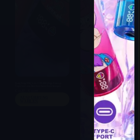
Bang King 85K 3-in-1 | 85.000 Züge Einweg-
Vaporizer mit drei Geschmacksrichtungen
Preisspanne:
€
10.37
–
€
10.99
€ 10.37
AUSFÜHRUNG
bis
€ 10.99
WÄHLEN