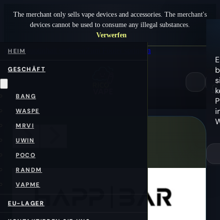
The merchant only sells vape devices and accessories. The merchant's
devices cannot be used to consume any illegal substances.
Verwerfen
Zum Hauptinhalt springen
Zum Footer springen
HEIM
E
b
GESCHÄFT
s
0
k
BANG
P
i
WASPE
W
MRVI
UWIN
POCO
RANDM
VAPME
EU-LAGER