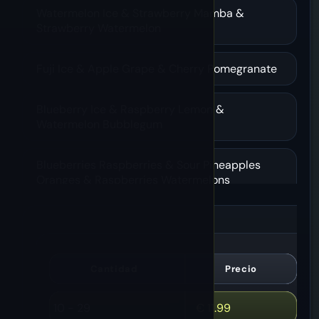
Watermelon Ice & Strawberry Mamba &
Strawberry Watermelon
Fuji Ice & Apple Grape & Cherry Pomegranate
Blueberry Ice & Raspberry Lemon &
Watermelon Bubblegum
Blueberries Raspberries & Sour Pineapples
Oranges & Raspberries Watermelons
Uva Hielo y Mango Melocotón y Arándano
Sandía
Cantidad
Precio
Strawberry Ice & Peach Lemon & Kiwi Passion
Fruit Guava
10 - 29
€
11.99