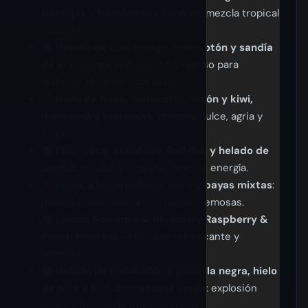
Naranjas y frambuesas Sandías
: mezcla tropical
vibrante.
Helado de uva, mango, melocotón y sandía
de arándanos
: trío exótico y jugoso para
disfrutar durante todo el día.
Hielo de fresa, melocotón, limón y kiwi,
maracuyá y maracuyá
: armonía dulce, agria y
tropical.
Piña, coco, arándano, Red Bull y helado de
sandía
: escalofrío tropical lleno de energía.
Fresa, kiwi, arándano, coco y bayas mixtas
:
mezcla frutal clásica con notas cremosas.
Lemon Romance & Blueberry Raspberry &
Peach Menthol
– Maridaje refrescante y
aromático.
Helado de melocotón y grosella negra, hielo
de piña y kiwi de manzana verde
: explosión
dulce y helada de frutas en capas.