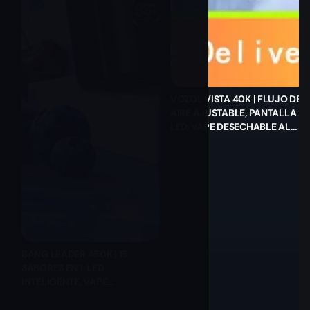
VOZOL VISTA 40K | FLUJO DE
AIRE AJUSTABLE, PANTALLA
LED, VAPE DESECHABLE AL
POR MAYOR
BANG LEADER 450K | 15
SABORES EN 1, LED
INTELIGENTE, VAPE
DESECHABLE AL POR MAYOR