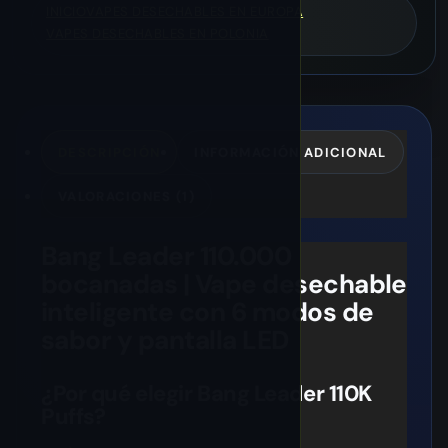
INICIO
VAPES DESECHABLES EN EUROPA
VAPES DESECHABLES EN POLONIA
DESCRIPCIÓN
INFORMACIÓN ADICIONAL
VALORACIONES (1)
Bang Leader 110.000
bocanadas | Vape desechable
inteligente con 6 modos de
sabor y pantalla LED
¿Por qué elegir Bang Leader 110K
Puffs?