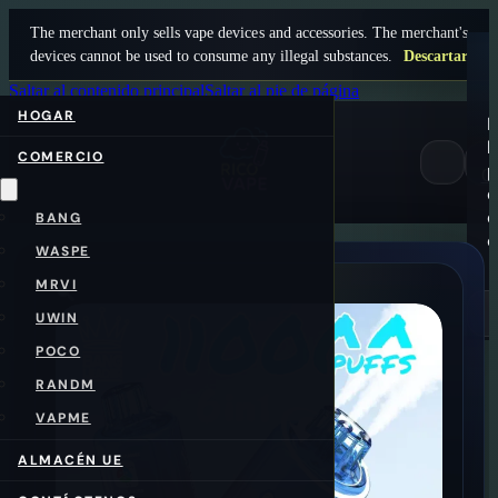
The merchant only sells vape devices and accessories. The merchant's
devices cannot be used to consume any illegal substances.
Descartar
Saltar al contenido principal
Saltar al pie de página
HOGAR
N
h
COMERCIO
p
0
e
e
BANG
c
WASPE
MRVI
UWIN
POCO
RANDM
VAPME
ALMACÉN UE