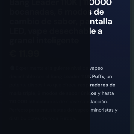
Bang Leader 110K | 110000
bocanadas, 6 modos de
cambio de sabor, pantalla
LED, vape desechable a
granel inteligente
€
11.99
Experimenta el siguiente nivel de vapeo
desechable con el
Bang Leader 110K Puffs
, un
potente dispositivo que ofrece
respiradores de
malla triple
,
6 modos de sabor únicos
y hasta
110 000 inhalaciones
de suave satisfacción.
Perfecto para entusiastas del vapeo, minoristas y
distribuidores de toda Europa.