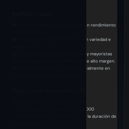
Perfecto para
Usuarios intensivos que desean un rendimiento
ultra duradero.
Cazadores de sabores que buscan variedad e
intensidad.
Propietarios de tiendas de vapeo y mayoristas
que buscan productos llamativos y de alto margen.
Minoristas de toda Europa, especialmente en
Alemania, Francia, España e Italia.
Preguntas frecuentes
P1: ¿Cuánto dura Bang Leader 110K?
R: Cada dispositivo ofrece hasta 110 000
inhalaciones según el estilo de uso y la duración de
las inhalaciones.