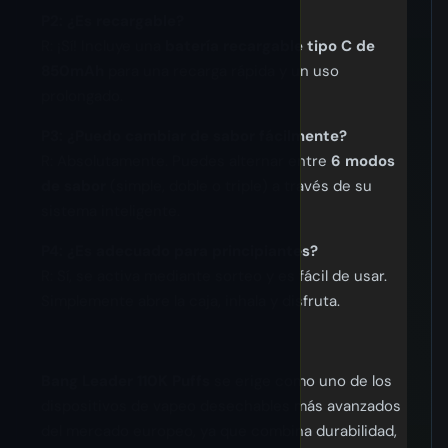
P2: ¿Es recargable?
R: ¡Sí! Incluye una
batería recargable tipo C de
850mAh
para una recarga rápida y un uso
prolongado.
P3: ¿Puedo cambiar de sabor fácilmente?
R: Absolutamente. Puedes alternar entre
6 modos
de sabor
(simple, doble o triple) a través de su
sistema inteligente.
P4: ¿Es adecuado para principiantes?
R: Sí, se activa mediante sorteo y es fácil de usar.
Simplemente abre la caja, inhala y disfruta.
Bang Leader 110K Puffs
se erige como uno de los
dispositivos de vapeo desechables más avanzados
del mercado europeo, ya que combina durabilidad,