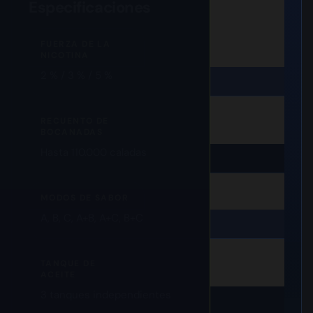
Especificaciones
FUERZA DE LA
NICOTINA
2 % / 3 % / 5 %
RECUENTO DE
BOCANADAS
Hasta 110.000 caladas
MODOS DE SABOR
A, B, C, A+B, A+C, B+C
TANQUE DE
ACEITE
3 tanques independientes