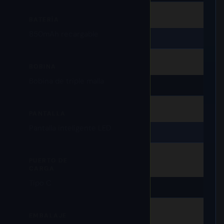
BATERÍA
850mAh recargable
BOBINA
Bobina de triple malla
PANTALLA
Pantalla inteligente LED
PUERTO DE
CARGA
Tipo C
EMBALAJE