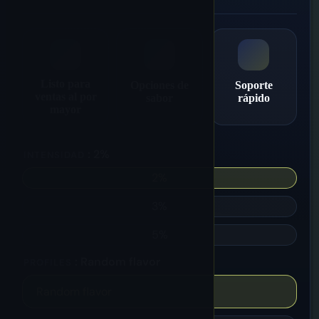
Listo para
Opciones de
Soporte
ventas al por
sabor
rápido
mayor
: 2%
INTENSIDAD
2%
3%
5%
: Random flavor
PROFILES
Random flavor