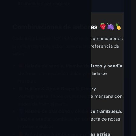
10 unidades por paquete
Combinaciones de sabores
Cada Bang Leader 110K Puffs ofrece combinaciones
premium de triple sabor para cada preferencia de
sabor:
Helado de sandía, Mamba de fresa y sandía
de fresa
: una explosión dulce y helada de
frescura.
Fuji Ice & Apple Grape & Cherry
Pomegranate
: Tonos crujientes de manzana con
capas de fruta picante.
Helado de arándano y chicle de frambuesa,
limón y sandía
: combinación perfecta de notas
frutales y dulces.
Arándanos, frambuesas y piñas agrias