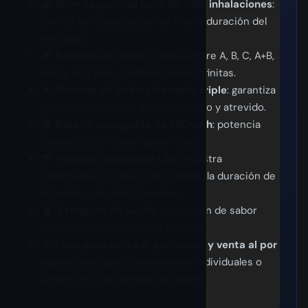
Gran capacidad para 110 000 inhalaciones
:
uno de los desechables de mayor duración del
mercado.
6 modos de sabor
: cambia entre A, B, C, A+B,
A+C y B+C para combinaciones infinitas.
Sistema de bobina de malla triple
: garantiza
un vapor constante y un sabor rico y atrevido.
Batería recargable de 850mAh
: potencia
duradera con carga rápida tipo C.
Pantalla inteligente LED
: muestra
claramente el número de caladas, la duración de
la batería y el modo de sabor.
3 tanques de aceite
: transición de sabor
suave sin contaminación cruzada.
Listo para venta al por menor y venta al por
mayor
: ideal para compradores individuales o
propietarios de tiendas de vapeo.