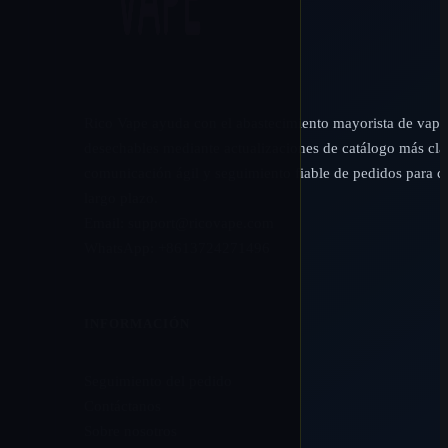
Rico Vape ayuda con el abastecimiento mayorista de vap
desechables mediante actualizaciones de catálogo más cla
comunicación ágil y seguimiento fiable de pedidos para cl
largo plazo.
Email:
support@ricovape.com
WhatsApp: +8613724271496
INFORMACIÓN
Seguimiento del pedido
Contáctanos
Sobre nosotros