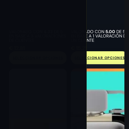
VALORADO CON
4.33
DE 5
VALORADO CON
5.00
DE 5
EN BASE A
3
VALORACIONES
EN BASE A
1
VALORACIÓN DE
DE CLIENTES
UN CLIENTE
€
12.81
€
15.21
SELECCIONAR OPCIONES
SELECCIONAR OPCIONES