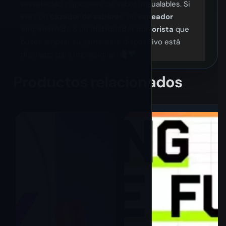
versatilidad y opciones de sabor inigualables. Si
eres un
cazador de sabores
, un
vapeador
empedernido
o un
distribuidor mayorista
que
busca ampliar su gama, este dispositivo está
diseñado para impresionar.
Productos relacionados