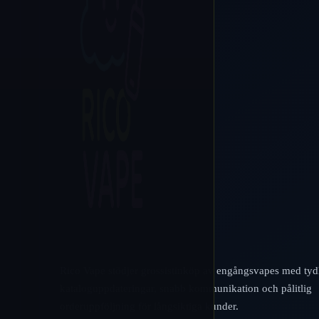
Rico Vape stödjer grossistinköp av engångsvapes med tyd
kataloguppdateringar, snabb kommunikation och pålitlig
orderuppföljning för långsiktiga kunder.