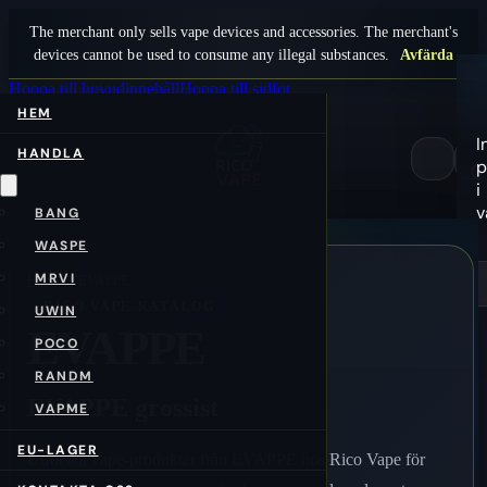
The merchant only sells vape devices and accessories. The merchant's
devices cannot be used to consume any illegal substances.
Avfärda
Hoppa till huvudinnehåll
Hoppa till sidfot
HEM
I
HANDLA
p
0
i
v
BANG
WASPE
MRVI
Hem
/sv/
EVAPPE
RICO VAPE-KATALOG
UWIN
EVAPPE
POCO
RANDM
EVAPPE grossist
VAPME
EU-LAGER
Utforska vape-produkter från EVAPPE hos Rico Vape för