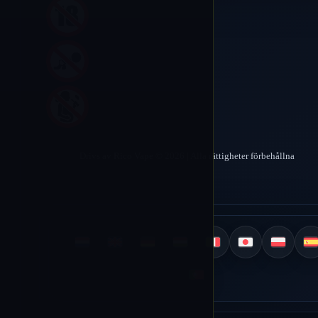
Drivs av Rico Vape © 2026 | Alla rättigheter förbehållna