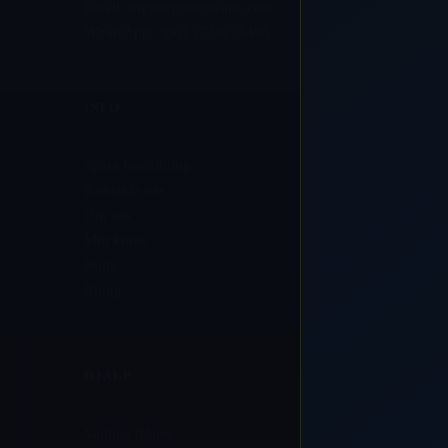
Email:
support@ricovape.com
WhatsApp: +8613724271496
INFO
Spåra beställning
Kontakta oss
Om oss
Mitt konto
Butik
Blogg
HJÄLP
Vanliga frågor