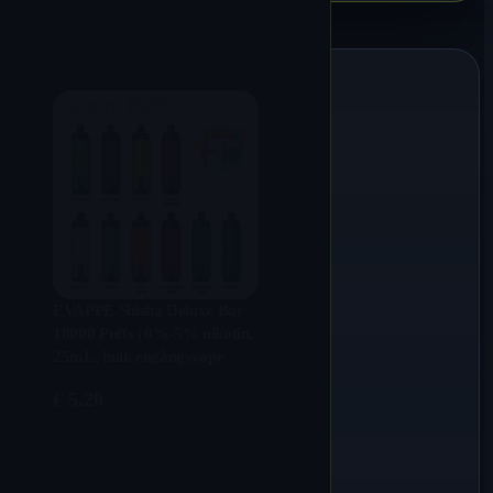
EVAPPE Shisha Deluxe Bar
18000 Puffs | 0%-5% nikotin,
25mL, bulk engångsvape
€
5.20