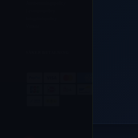
Återbetalningspolicy
Leveranspolicy
Integritetspolicy
Villkor
SÄKER BETALNING