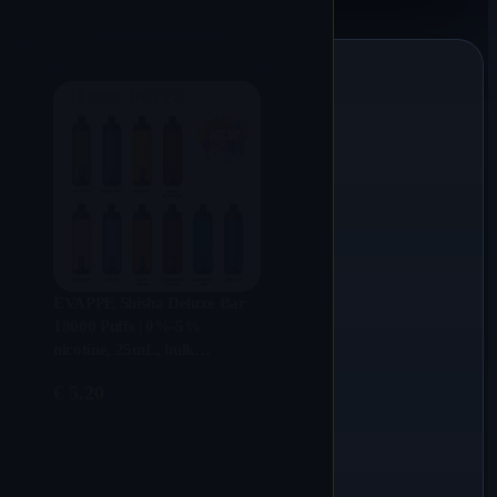
EVAPPE Shisha Deluxe Bar
18000 Puffs | 0%-5%
nicotine, 25mL, bulk
wegwerpvape
€
5.20