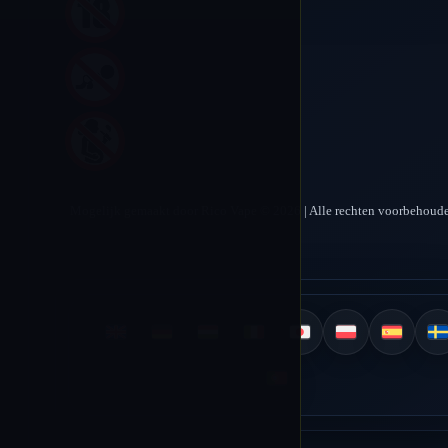
Mogelijk gemaakt door Rico Vape © 2026 | Alle rechten voorbehoud