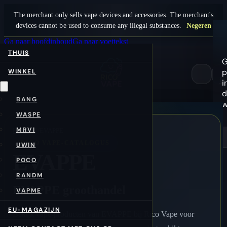
The merchant only sells vape devices and accessories. The merchant's
devices cannot be used to consume any illegal substances.
Negeren
Ga naar hoofdinhoud
Ga naar voettekst
THUIS
G
p
WINKEL
0
i
d
BANG
w
WASPE
MRVI
Home
/nl/
EVAPPE
RICO VAPE-CATALOGUS
UWIN
EVAPPE
POCO
RANDM
EVAPPE groothandel
VAPME
EU-MAGAZIJN
Bekijk vape-producten van EVAPPE bij Rico Vape voor