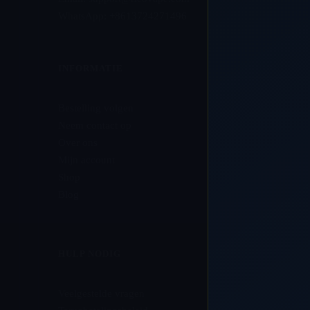
WhatsApp: +8613724271496
INFORMATIE
Bestelling volgen
Neem contact op
Over ons
Mijn account
Shop
Blog
HULP NODIG
Veelgestelde vragen