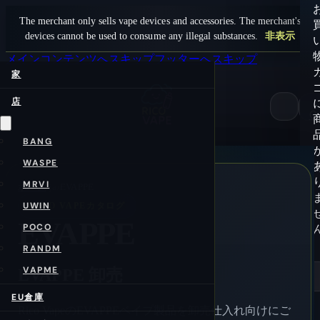
The merchant only sells vape devices and accessories. The merchant's
devices cannot be used to consume any illegal substances.
非表示
メインコンテンツへスキップ
フッターへスキップ
家
店
0
BANG
WASPE
MRVI
ホーム
/ja/
EVAPPE
UWIN
RICO VAPEカタログ
EVAPPE
POCO
RANDM
VAPME
EVAPPE 卸売
EU倉庫
Rico VapeのEVAPPEベイプ製品を卸売仕入れ向けにご