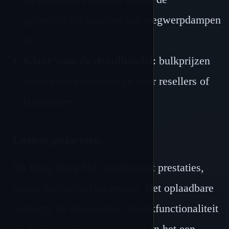
gebruikelijke nadelen van wegwerpdampen
op.
Klaar voor de detailhandel
: bulkprijzen
maken het aantrekkelijk voor resellers of
bulkkopers.
Laatste gedachten
De Bang King 85K combineert prestaties,
smaakflexibiliteit en gemak. Het oplaadbare
ontwerp, de drievoudige smaakfunctionaliteit
en de hoge trekcapaciteit maken het een