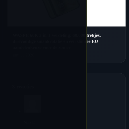
WASPE 60K 3-in-1-verdeling: 60.000 trekjes,
drievoudige smaakrotatie en een slimme EU-
aandelenkeuze voor de zomer
juni 1, 2026
3 reacties
Nina P.