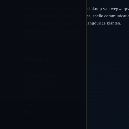
Rico Vape ondersteunt groothandelsinkoop van wegwerp
met overzichtelijke catalogusupdates, snelle communicati
betrouwbare orderopvolging voor langdurige klanten.
Email:
support@ricovape.com
WhatsApp: +8613724271496
INFORMATIE
Bestelling volgen
Neem contact op
Over ons
Mijn account
Shop
Blog