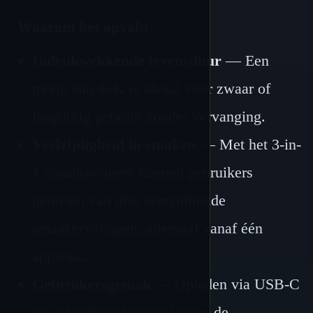
Waarom het opvalt:
Indrukwekkende levensduur
— Een
trekje van 85K is ideaal voor zwaar of
langdurig gebruik zonder vervanging.
Veelzijdigheid in smaken
— Met het 3-in-
1 smaaksysteem kunnen gebruikers
genieten van drie verschillende
smaakervaringen, allemaal vanaf één
apparaat.
Gebruikersgemak
— Opladen via USB-C
en oplaadbare batterij lossen de