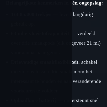
Belangrijkste kenmerken in één oogopslag:
Tot 85.000 trekjes
— levert langdurig
gebruik op.
63 ml e-vloeistofcapaciteit
— verdeeld
over drie smaakpods (elk ongeveer 21 ml)
voor aanpasbaar genot.
Drievoudige smaakflexibiliteit
: schakel
moeiteloos tussen drie smaken om het
interessant te houden en aan veranderende
voorkeuren te voldoen.
Oplaadbare batterij
— ondersteunt snel