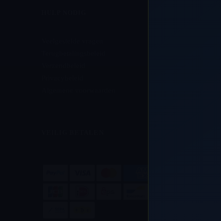
HULP NODIG
Veelgestelde vragen
Terugbetalingsbeleid
Verzendbeleid
Privacybeleid
Algemene voorwaarden
VEILIG BETALEN