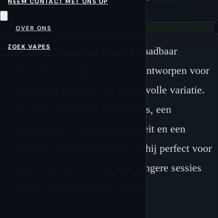
NEEM CONTACT MET ONS OP
OVER ONS
ZOEK VAPES
De
Bang King 85K
is een oplaadbaar
wegwerpvape-apparaat dat is ontworpen voor
langdurige prestaties en smaakvolle variatie.
Met drie verstelbare smaakpods, een
aanzienlijke e-vloeistofcapaciteit en een
robuuste oplaadbare batterij is hij perfect voor
vapers die op zoek zijn naar langere sessies
zonder regelmatig bij te vullen.