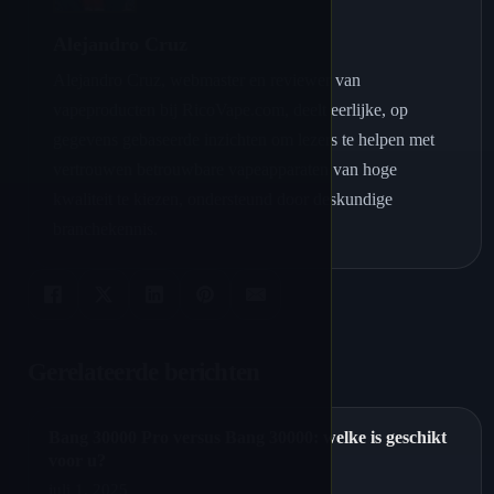
Alejandro Cruz
Alejandro Cruz, webmaster en reviewer van
vapeproducten bij RicoVape.com, deelt eerlijke, op
gegevens gebaseerde inzichten om lezers te helpen met
vertrouwen betrouwbare vapeapparaten van hoge
kwaliteit te kiezen, ondersteund door deskundige
branchekennis.
Gerelateerde berichten
Bang 30000 Pro versus Bang 30000: welke is geschikt
voor u?
juli 1, 2025