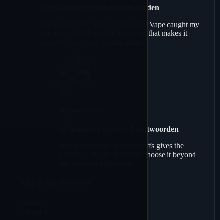
12 maanden geleden
Beantwoorden
Bang King 85K 3-in-1 Disposable Vape caught my
eye here. 85,000 puffs is the detail that makes it
easier to judge, not just the name.
A
Alejandro Cruz
12 maanden geleden
Beantwoorden
that is a fair read. 85,000 puffs gives the
product a clearer reason to choose it beyond
the headline puff count.
Laat je reactie achter
Naam *
E-mail *