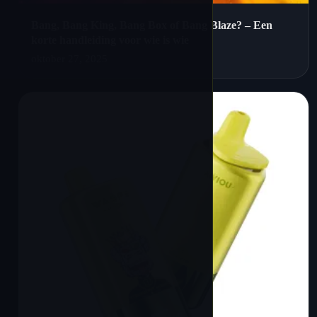
Bang, Bang King, Bang Box of Bang Blaze? – Een
korte handleiding voor wie is wie
oktober 27, 2025