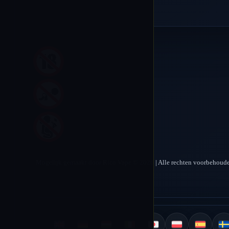
Mogelijk gemaakt door Rico Vape © 2026 | Alle rechten voorbehoud