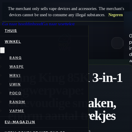
The merchant only sells vape devices and accessories. The merchant's
devices cannot be used to consume any illegal substances.
Negeren
Ga naar hoofdinhoud
Ga naar voettekst
THUIS
G
p
WINKEL
0
i
d
BANG
w
WASPE
Bang King 85K 3-in-1
MRVI
UWIN
wegwerpvape:
POCO
drievoudige smaken,
RANDM
enorm aantal trekjes
VAPME
EU-MAGAZIJN
Alejandro Cruz
·
augustus 12, 2025
·
2 reacties