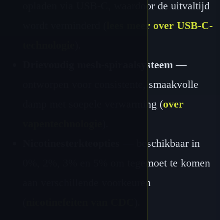
opladen via USB-C, waardoor de uitvaltijd
wordt verminderd (
lees meer over USB-C-
technologie
).
Drievoudig mesh-spiraalsysteem
—
ontworpen voor consistente, smaakvolle
damp met soepele verwarming (
over
vapentechnologie
).
Nicotinesterkteopties
— beschikbaar in
0%, 2%, 3% en 5% om tegemoet te komen
aan verschillende voorkeuren
(
nicotinefeiten van CDC
).