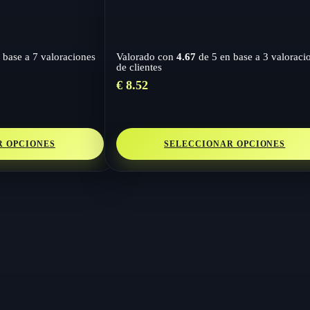
 base a
7
valoraciones
Valorado con
4.67
de 5 en base a
3
valoraci
de clientes
€
8.52
R OPCIONES
SELECCIONAR OPCIONES