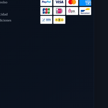
bolso
o
acidad
iciones