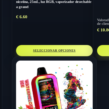
nicotina, 25mL, luz RGB, vaporizador desechable
a granel
€
6.60
Valora
de clien
€
10.8
SELECCIONAR OPCIONES