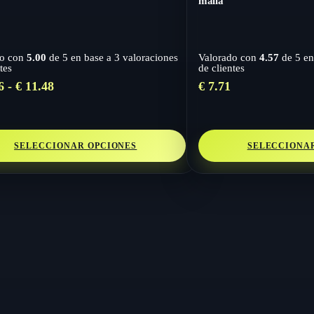
malla
do con
5.00
de 5 en base a
3
valoraciones
Valorado con
4.57
de 5 en
tes
de clientes
Rango
6
-
€
11.48
€
7.71
de
precios:
desde
€ 10.86
SELECCIONAR OPCIONES
SELECCIONA
hasta
€ 11.48