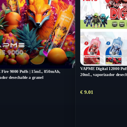
VAPME Digital 12000 Puff
Fire 9000 Puffs | 15mL, 850mAh,
20mL, vaporizador desech
ador desechable a granel
€
9.01