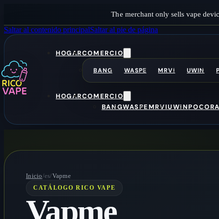
The merchant only sells vape devic
Saltar al contenido principal
Saltar al pie de página
HOGAR
COMERCIO
BANG
WASPE
MRVI
UWIN
HOGAR
COMERCIO
BANG
WASPE
MRVI
UWIN
POCO
R
Inicio
/es/
Vapme
CATÁLOGO RICO VAPE
Vapme