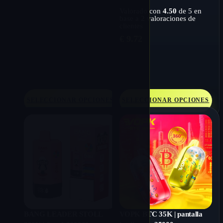
Valorado con
4.50
de 5 en
base a
2
valoraciones de
clientes
€
9.72
SELECCIONAR OPCIONES
SELECCIONAR OPCIONES
BANG LEADER STOLL
VOPK BTC 35K | pantalla