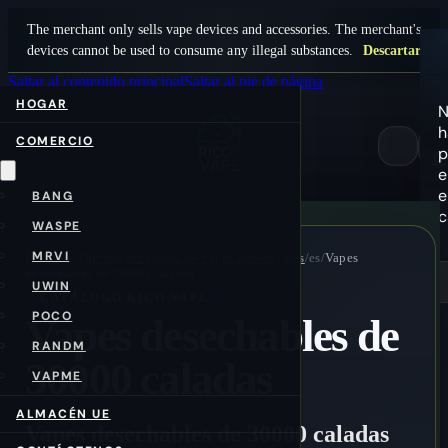
The merchant only sells vape devices and accessories. The merchant's
devices cannot be used to consume any illegal substances.
Descartar
Saltar al contenido principal
Saltar al pie de página
HOGAR
N
h
COMERCIO
p
0
e
e
BANG
c
WASPE
MRVI
Inicio
/es/
Diferentes caladas de vapes desechables
/es/
Vapes
desechables de 30000 caladas
UWIN
CATÁLOGO RICO VAPE
POCO
Vapes desechables de
RANDM
30000 caladas
VAPME
ALMACÉN UE
Vapes desechables de 30000 caladas