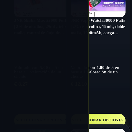
JNR Shisha Max 22000 Puffs
JNR Vape Watch 30000 Puffs
| 2% de nicotina, 29mL, triple
| 2% de nicotina, 19mL, doble
malla, control de flujo de
malla, 1000mAh, carga
aire, batería y pantalla de
rápida e inteligente
líquido
Valorado con
5.00
de 5 en
Valorado con
4.00
de 5 en
base a
1
valoración de un
base a
1
valoración de un
cliente
cliente
€
8.27
€
12.10
SELECCIONAR OPCIONES
SELECCIONAR OPCIONES