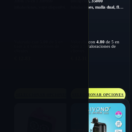
300K | 6 en 1 300000
inteligente, 35000
inhalaciones, vape disponible
inhalaciones, malla dual, flujo
recargable y a granel
de aire ajustable, vaporizador
desechable a granel
Valorado con
5.00
de 5 en
Valorado con
4.80
de 5 en
base a
4
valoraciones de
base a
5
valoraciones de
clientes
clientes
€
12.83
€
12.31
SELECCIONAR OPCIONES
SELECCIONAR OPCIONES