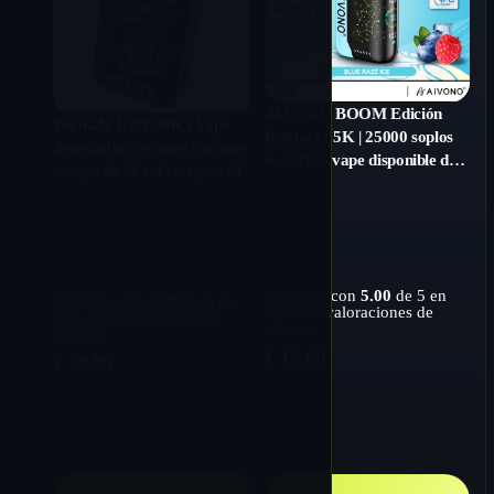
AIVONO BOOM Edición
Tornado UZY 30K | Vape
Patriota 25K | 25000 soplos
desechable a granel con mega
se doblan vape disponible de
tanque de 40 ml con pantalla
la bobina de la malla con la
RGB de doble sabor 30000
pantalla LCD
inhalaciones
Valorado con
5.00
de 5 en
Valorado con
5.00
de 5 en
base a
5
valoraciones de
base a
3
valoraciones de
clientes
clientes
€
13.88
€
10.99