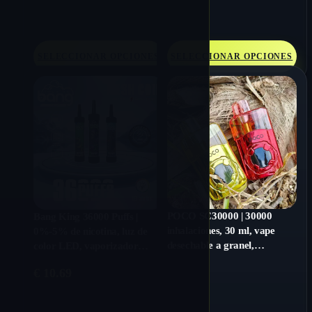
SELECCIONAR OPCIONES
SELECCIONAR OPCIONES
POCO SC30000 | 30000
Bang King 36000 Puffs |
inhalaciones, 30 ml, vape
0%-5% de nicotina, luz de
desechable a granel,
color LED, vaporizador
recargable y de alta
desechable a granel
€
10.69
capacidad