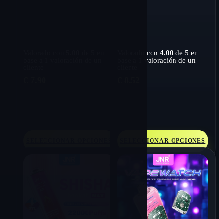
desechable a granel
Valorado con
5.00
de 5 en
Valorado con
4.00
de 5 en
base a
1
valoración de un
base a
1
valoración de un
cliente
cliente
€
7.90
€
8.52
SELECCIONAR OPCIONES
SELECCIONAR OPCIONES