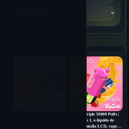
Happ Bar GR30000 | 30ml,
Vapsolo Triple 30000 Puffs |
flujo de aire ajustable, vape
Sabor 3 en 1, e-líquido de
desechable al por mayor
36mL, pantalla LCD, vape