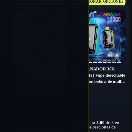
SELECCIONAR OPCIONES
SELECCIONAR OPCIONES
MRVI GANADOR 30K
30000 Puffs | Vape desechable
a granel con bobina de malla
Bang King 30K sabor dual
de tanque grande de 35 ml
30000 bocanadas | vape
desechable a granel de larga
duración
Valorado con
5.00
de 5 en
base a
2
valoraciones de
Valorado con
5.00
de 5 en
clientes