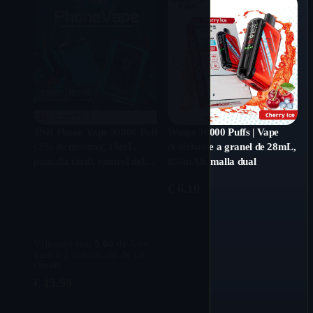
JNR Phone Vape 30000 Puffs
Waspe 30000 Puffs | Vape
| 2% de nicotina, 19mL,
desechable a granel de 28mL,
pantalla táctil, control del
850mAh, malla dual
flujo de aire, inteligente
€
6.10
Valorado con
5.00
de 5 en
base a
1
valoración de un
cliente
€
13.99