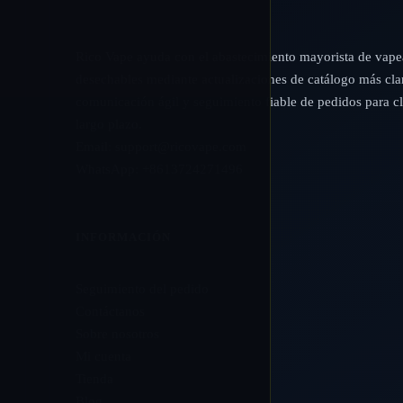
Rico Vape ayuda con el abastecimiento mayorista de vap
desechables mediante actualizaciones de catálogo más cla
comunicación ágil y seguimiento fiable de pedidos para cl
largo plazo.
Email:
support@ricovape.com
WhatsApp: +8613724271496
INFORMACIÓN
Seguimiento del pedido
Contáctanos
Sobre nosotros
Mi cuenta
Tienda
Blog