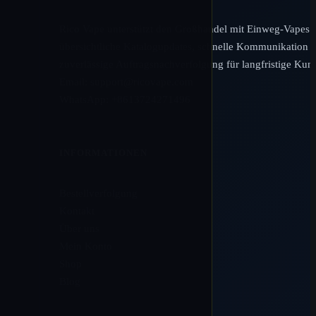
Rico Vape unterstützt den Großhandel mit Einweg-Vapes 
übersichtliche Katalogupdates, schnelle Kommunikation 
zuverlässige Auftragsnachverfolgung für langfristige Kun
Email:
support@ricovape.com
WhatsApp: +8613724271496
INFORMATIONEN
Bestellverfolgung
Kontakt
Über uns
Mein Konto
Shop
Blog