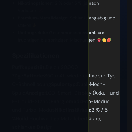
Nikotinoptionen:
2 % oder 5 %, je nach
Vorlieben
Premium-Metalldesign:
Schlank, langlebig und
stilvoll
Umfangreiche Geschmacksauswahl:
Von
fruchtigen bis spritzigen Mischungen
Spezifikationen
Puffkapazität:
Bis zu 20.000
Züge
Batterie:
850 mAh wiederaufladbar, Typ-
C-Schnellladung
Spulentyp:
Dual-Mesh-
Spule
Anzeige:
LCD-Smart-Display (Akku- und
E-Liquid-Stand)
Energiemodi:
Eco-Modus
und Turbo-Modus
Nikotinstärken:
2 % / 5
%
Build:
Hochwertige Metalloberfläche,
schlankes Design