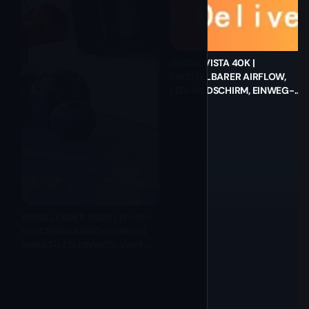
VOZOL VISTA 40K |
EINSTELLBARER AIRFLOW,
LED-BILDSCHIRM, EINWEG-
VAPE FÜR DEN GROSSHANDEL
BANG LEADER 450K | 15-IN-1
GESCHMACKSRICHTUNGEN,
SMART-LED, EINWEG-VAPE
FÜR DEN GROSSHANDEL