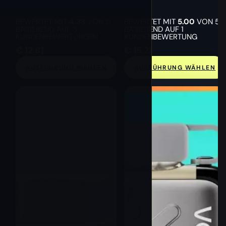
BEWERTET MIT
4.33
VON 5,
BEWERTET MIT
5.00
VON 5,
BASIEREND AUF
3
BASIEREND AUF
1
KUNDENBEWERTUNGEN
KUNDENBEWERTUNG
€
12.81
€
15.21
AUSFÜHRUNG WÄHLEN
AUSFÜHRUNG WÄHLEN