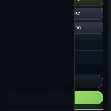
200 - 499
€
6.60
500+
€
5.90
Fizzy
Nova
20000
Puffs
|
Dual-
IN DEN WARENKORB
Mesh-
Coil-
Einweg-
JETZT KAUFEN
Vaporizer
mit
LCD-