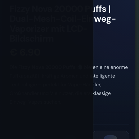
Fizzy Nova 20000 Puffs |
Dual-Mesh-Coil-Einweg-
Vaporizer mit LCD-
Bildschirm
€
6.90
Die
Fizzy Nova 20000 Puffs
bieten eine enorme
Puffkapazität, kräftige Aromen und intelligente
Technologie – perfekt für Vape-Händler,
Großhändler und Vielnutzer, die erstklassige
Einweg-Vapes suchen.