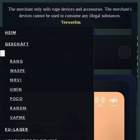
The merchant only sells vape devices and accessories. The merchant's
devices cannot be used to consume any illegal substances.
Verwerfen
Zum Hauptinhalt springen
Zum Footer springen
HEIM
E
b
GESCHÄFT
s
0
k
BANG
P
i
WASPE
W
MRVI
UWIN
POCO
RANDM
VAPME
EU-LAGER