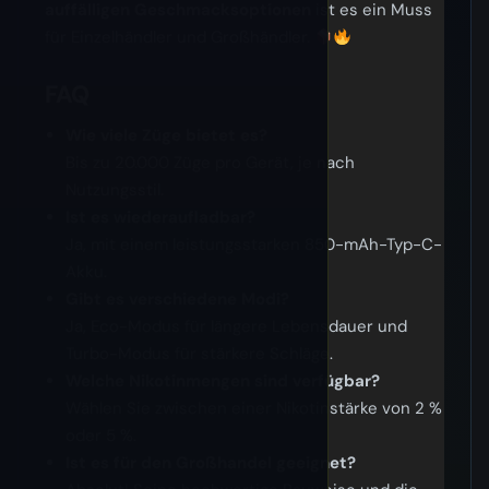
auffälligen Geschmacksoptionen
ist es ein Muss
für Einzelhändler und Großhändler.
FAQ
Wie viele Züge bietet es?
Bis zu 20.000 Züge pro Gerät, je nach
Nutzungsstil.
Ist es wiederaufladbar?
Ja, mit einem leistungsstarken 850-mAh-Typ-C-
Akku.
Gibt es verschiedene Modi?
Ja, Eco-Modus für längere Lebensdauer und
Turbo-Modus für stärkere Schläge.
Welche Nikotinmengen sind verfügbar?
Wählen Sie zwischen einer Nikotinstärke von 2 %
oder 5 %.
Ist es für den Großhandel geeignet?