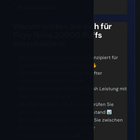
REZENSIONEN (4)
Warum sollten Sie sich für
Fizzy Nova 20000 Puffs
entscheiden?
20.000 Züge:
Extrem langlebig, konzipiert für
Vieldampfer und Großabnehmer
Dual Mesh Coil:
Reichhaltiger, sanfter
Geschmack bei jedem Zug
Wiederaufladbarer Akku:
850 mAh Leistung mit
Typ-C-Schnellladung
Intelligentes LCD-Display:
Überprüfen Sie
sofort den E-Liquid- und Batteriestand
Eco- und Turbo-Modi:
Wechseln Sie zwischen
Energiesparmodus oder intensiver
Geschmacksverstärkung