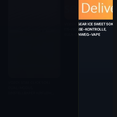
VOZOL GEAR ICE SWEET 50K |
EIS-/SÜSSE-KONTROLLE, B
ULK-EINWEG-VAPE
VOZOL STAR CLICK 50K |
DUAL-MODUS,
EINSTELLBARER AIRFLOW,
BULK-EINWEG-VAPE