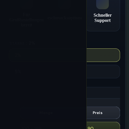
Für
Schneller
Geschmacksoptionen
Großbestellungen
Support
bereit
: 2%
STÄRKE
2%
5%
Menge
Preis
100 - 199
€
6.90