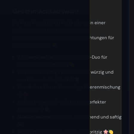
Geschmacksauswahl
Die
Fizzy Nova 20000 Puffs
gibt es in einer
großen Auswahl köstlicher, sorgfältig
zusammengestellter Geschmacksrichtungen für
jeden Geschmack
:
Zitronenlimette:
Spritziges Zitrus-Duo für
erfrischende Stimmung
Kohlensäurehaltige Kirsche:
Süß, würzig und
von Limonade inspiriert
Gemischte Beere:
Eine saftige Beerenmischung
Erdbeer-Kiwi:
Süß trifft herb in perfekter
Harmonie
Wassermelone:
Klassisch, erfrischend und saftig
Rosa Limonade:
Süß, sauer und spritzig