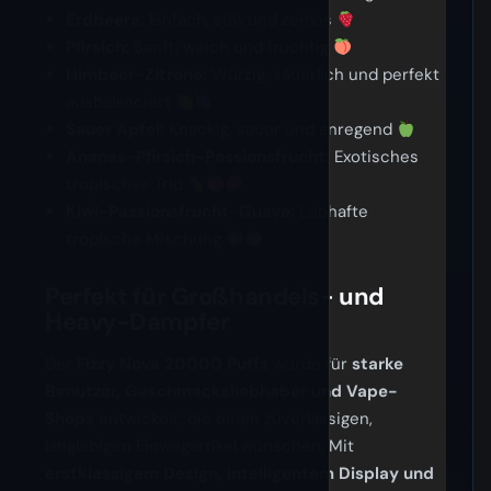
Erdbeere:
Einfach, süß und zeitlos
Pfirsich:
Sanft, weich und fruchtig
Himbeer-Zitrone:
Würzig, säuerlich und perfekt
ausbalanciert
Sauer Apfel:
Knackig, sauer und anregend
Ananas-Pfirsich-Passionsfrucht:
Exotisches
tropisches Trio
Kiwi-Passionsfrucht-Guave:
Lebhafte
tropische Mischung
Perfekt für Großhandels- und
Heavy-Dampfer
Der
Fizzy Nova 20000 Puffs
wurde für
starke
Benutzer, Geschmacksliebhaber und Vape-
Shops
entwickelt, die einen zuverlässigen,
langlebigen Einwegartikel wünschen. Mit
erstklassigem Design, intelligentem Display und