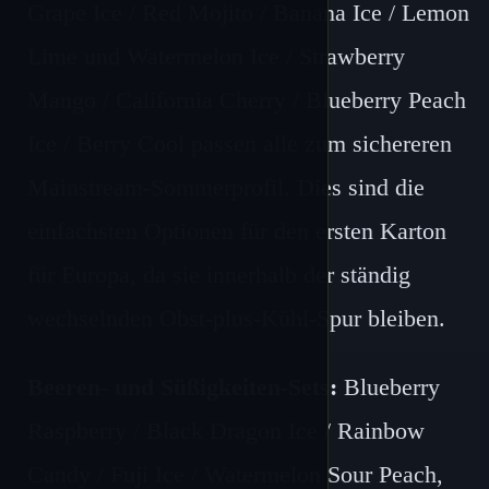
Grape Ice / Red Mojito / Banana Ice / Lemon
Lime und Watermelon Ice / Strawberry
Mango / California Cherry / Blueberry Peach
Ice / Berry Cool passen alle zum sichereren
Mainstream-Sommerprofil. Dies sind die
einfachsten Optionen für den ersten Karton
für Europa, da sie innerhalb der ständig
wechselnden Obst-plus-Kühl-Spur bleiben.
Beeren- und Süßigkeiten-Sets:
Blueberry
Raspberry / Black Dragon Ice / Rainbow
Candy / Fuji Ice / Watermelon Sour Peach,