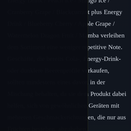
Energy Drink / Peach Ice / Mango Ice /
Cranberry Grape / Blackcurrant plus Energy
Drink / Blueberry Cherry / Apple Grape /
Watermelon Dragon Fruit / Mamba verleihen
dem Sortiment eine weniger repetitive Note.
Geschäfte, die bereits Cola-, Energy-Drink-
oder dunklere Beerenprofile verkaufen,
sollten mindestens eines davon in der
Mischung behalten, da sie dem Produkt dabei
helfen, sich von gewöhnlichen Geräten mit
mehreren Geschmacksrichtungen, die nur aus
Früchten bestehen, abzuheben.