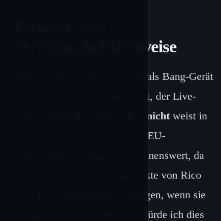
Versand- und
Verfügbarkeitshinweise
Bang Legend 120K ist derzeit als Bang-Gerät
für den Großhandel positioniert, der Live-
Kategorie-Stack jedoch schon
nicht
weist in
diesem Angebot ein explizites EU-
Lageretikett aus. Das ist erwähnenswert, da
viele der schnelllebigen Produkte von Rico
Vape EU-Lagerbestände anzeigen, wenn sie
verfügbar sind. In der Praxis würde ich dies