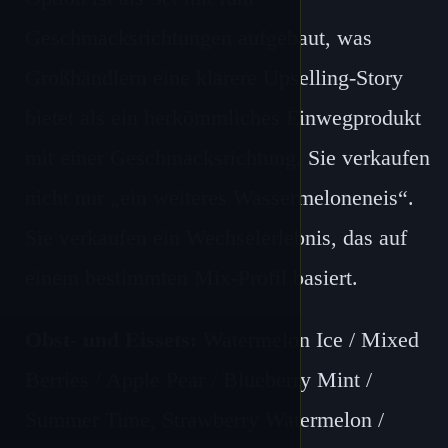
Geschmacksrichtungen aufgebaut, was
Großhändlern eine klarere Upselling-Story
bietet als ein herkömmliches Einwegprodukt
mit einer Geschmacksrichtung. Sie verkaufen
nicht nur „ein weiteres Wassermeloneneis“.
Sie verkaufen ein Wechselerlebnis, das auf
einem bestimmten Mix-Profil basiert.
Obst- und Eissets:
Watermelon Ice / Mixed
Berries / Apple Pear / Blueberry Mint /
Summer Time, Strawberry Watermelon /