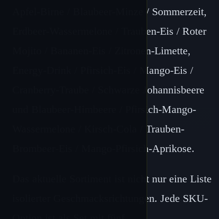
Apfel-Birne / Blaubeer-Minze / Sommerzeit,
Erdbeer-Wassermelone / Trauben-Eis / Roter
Mojito / Bananen-Eis / Zitronen-Limette,
Energy-Drink / Pfirsich-Eis / Mango-Eis /
Cranberry-Traube / Schwarze Johannisbeere
und Blaubeer-Himbeere / Pfirsich-Mango-
Wassermelone / Kirsch-Cola / Trauben-
Brombeer-Eis / Mango-Pfirsich-Aprikose.
Das aktuelle Sortiment ist nicht nur eine Liste
isolierter Geschmacksrichtungen. Jede SKU-
Option ist als Set mit fünf