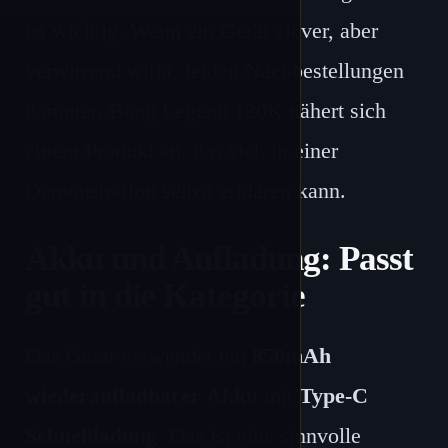
ist wichtig. Wenn ein Gerät clever, aber
verwirrend wirkt, leiden Nachbestellungen
darunter. Bang Legend 120K nähert sich
einem Produkt an, das sich in einer
Demonstration selbst erklären kann.
Akku und Aufladung: Passt
gut in die Kategorie
Das Gerät verwendet ein
850mAh
wiederaufladbarer Akku
mit
Type-C
Schnellladung
. Das ist eine sinnvolle