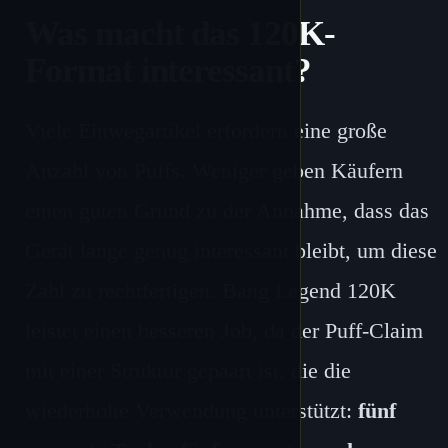
Was macht das 120K-
Format interessant?
Viele Einwegartikel erfordern eine große
Anzahl von Puffs. Weniger geben Käufern
einen guten Grund zu der Annahme, dass das
Gerät lange genug interessant bleibt, um diese
Zahl zu rechtfertigen. Bang Legend 120K
leistet einen besseren Job, da der Puff-Claim
mit einer Struktur gepaart ist, die die
wiederholte Verwendung unterstützt:
fünf