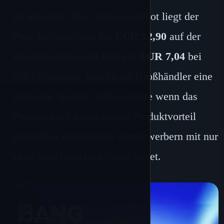
Im aktuellen Rico Vape-Angebot liegt der
Preis für das Gerät bei
EUR 12,90
auf der
Einstiegsebene und fällt auf
EUR 7,04
bei
400+ Einheiten. Das ist für Großhändler eine
sinnvolle Spanne, insbesondere wenn das
Produkt auch einen echten Produktvorteil
gegenüber einfacheren Wettbewerbern mit nur
einer Geschmacksrichtung bietet.