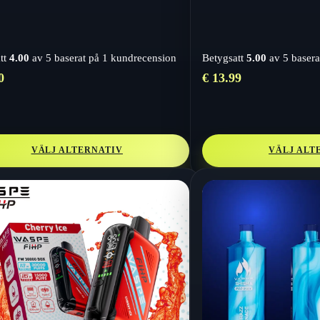
tt
4.00
av 5 baserat på
1
kundrecension
Betygsatt
5.00
av 5 basera
0
€
13.99
VÄLJ ALTERNATIV
VÄLJ ALT