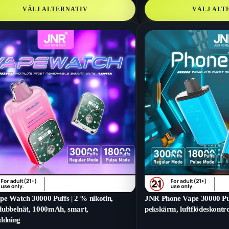
VÄLJ ALTERNATIV
VÄLJ ALT
e Watch 30000 Puffs | 2 % nikotin,
JNR Phone Vape 30000 Puf
ubbelnät, 1000mAh, smart,
pekskärm, luftflödeskontro
ddning