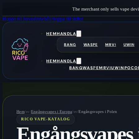
The merchant only sells vape devi
Hoppa till huvudinnehåll
Hoppa till sidfot
HEM
HANDLA
BANG
WASPE
MRVI
UWIN
HEM
HANDLA
BANG
WASPE
MRVI
UWIN
POCO
Hem
/sv/
Engångsvapes i Europa
/sv/
Engångsvapes i Polen
RICO VAPE-KATALOG
Engångsvapes 