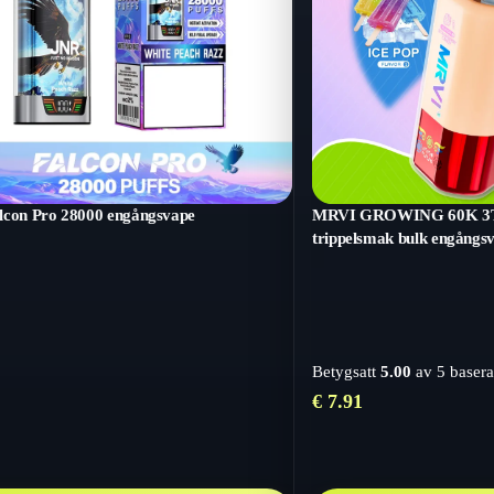
lcon Pro 28000 engångsvape
MRVI GROWING 60K 3T S
trippelsmak bulk engångs
Betygsatt
5.00
av 5 basera
€
7.91