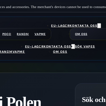
ces and accessories. The merchant's devices cannot be used to consume
EU-LAGER
KONTAKTA OSS
POCO
RANDM
VAPME
OM OSS
EU-LAGER
KONTAKTA OSS
SÖK VAPES
RANDM
VAPME
OM OSS
i Polen
Sök och