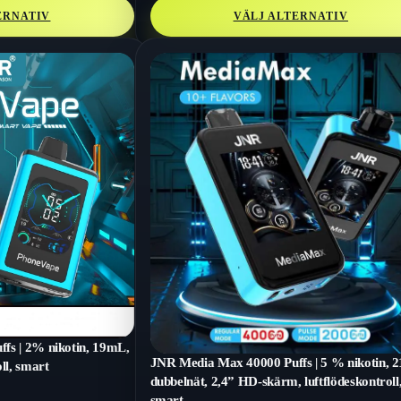
ERNATIV
VÄLJ ALTERNATIV
fs | 2% nikotin, 19mL,
JNR Media Max 40000 Puffs | 5 % nikotin, 
ll, smart
dubbelnät, 2,4” HD-skärm, luftflödeskontroll
smart