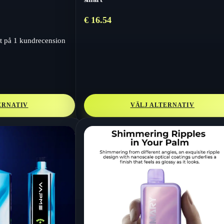
€
16.54
t på
1
kundrecension
ERNATIV
VÄLJ ALTERNATIV