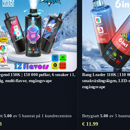
gend 150K | 150 000 puffar, 6 smaker i 1,
Bang Leader 110K | 110 00
ig, multi-flavor, engångsvape
smakväxlingslägen, LED-s
engångsvape
tt
5.00
av 5 baserat på
1
kundrecension
Betygsatt
5.00
av 5 basera
3
€
11.99