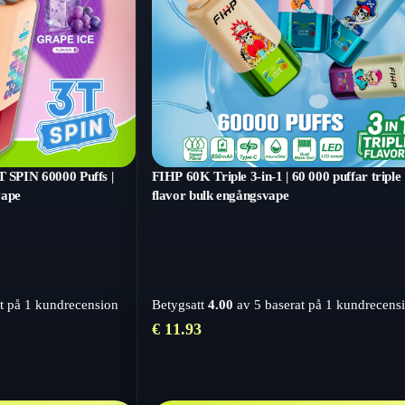
PIN 60000 Puffs |
FIHP 60K Triple 3-in-1 | 60 000 puffar triple
vape
flavor bulk engångsvape
t på
1
kundrecension
Betygsatt
4.00
av 5 baserat på
1
kundrecens
€
11.93