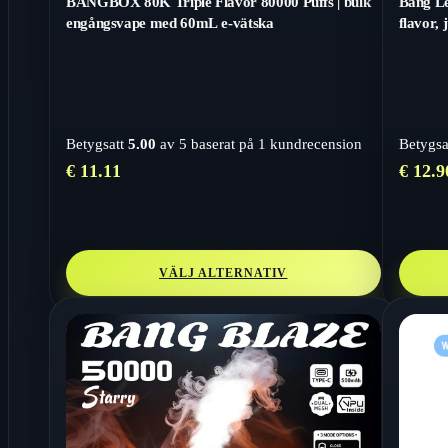
BANGBOX 80K Triple Flavor 80000 Puffs | bulk
Bang Le
engångsvape med 60mL e-vätska
flavor,
Betygsatt
5.00
av 5 baserat på
1
kundrecension
Betygsa
€
11.11
€
12.9
VÄLJ ALTERNATIV