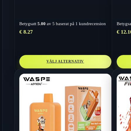
Betygsatt
5.00
av 5 baserat på
1
kundrecension
Betygsa
€
8.27
€
12.1
VÄLJ ALTERNATIV