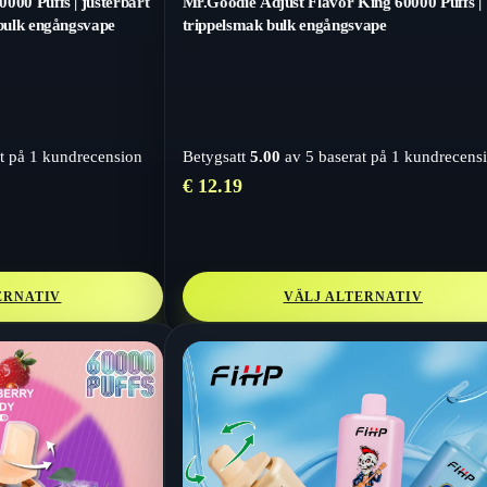
000 Puffs | justerbart
Mr.Goodie Adjust Flavor King 60000 Puffs |
 bulk engångsvape
trippelsmak bulk engångsvape
t på
1
kundrecension
Betygsatt
5.00
av 5 baserat på
1
kundrecens
€
12.19
ERNATIV
VÄLJ ALTERNATIV