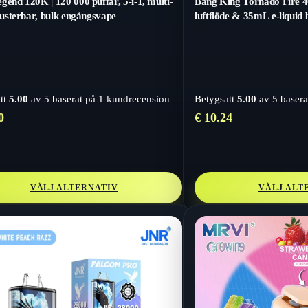
gend 120K | 120 000 puffar, 5-i-1, multi-
Bang King Tornado Fire 40
 justerbar, bulk engångsvape
luftflöde & 35mL e-liquid
tt
5.00
av 5 baserat på
1
kundrecension
Betygsatt
5.00
av 5 basera
0
€
10.24
VÄLJ ALTERNATIV
VÄLJ ALT