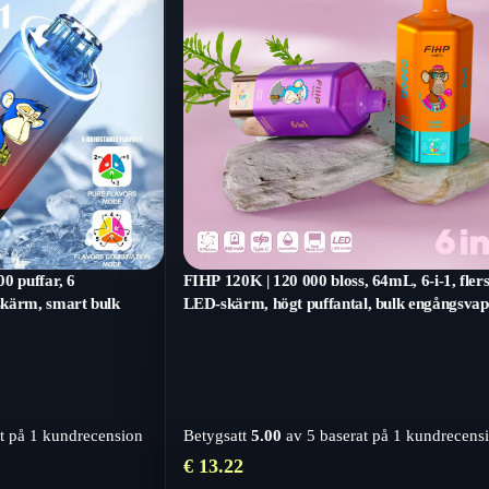
0 puffar, 6
FIHP 120K | 120 000 bloss, 64mL, 6-i-1, fle
kärm, smart bulk
LED-skärm, högt puffantal, bulk engångsvap
t på
1
kundrecension
Betygsatt
5.00
av 5 baserat på
1
kundrecens
€
13.22