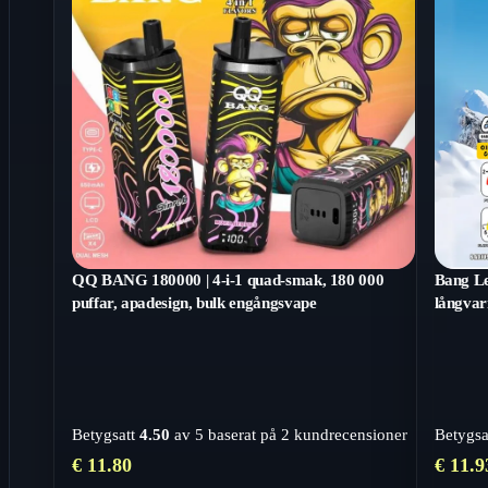
QQ BANG 180000 | 4-i-1 quad-smak, 180 000
Bang Le
puffar, apadesign, bulk engångsvape
långvar
Betygsatt
4.50
av 5 baserat på
2
kundrecensioner
Betygsa
€
11.80
€
11.9