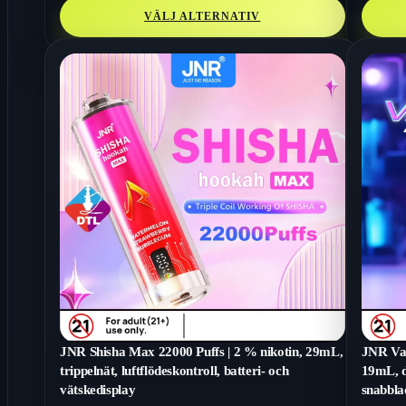
VÄLJ ALTERNATIV
JNR Shisha Max 22000 Puffs | 2 % nikotin, 29mL,
JNR Vap
trippelnät, luftflödeskontroll, batteri- och
19mL, d
vätskedisplay
snabbla