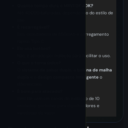
Quanto tempo dura o MRVI DF 40K?
Até 40.000 baforadas, dependendo do estilo de
uso.
É recarregável?
Sim, com bateria de 850mAh e carregamento
rápido Tipo C.
Ele usa botões?
Não, é ativado por inalação para facilitar o uso.
O que o torna único?
O
sistema de sabor duplo
, a
bobina de malha
dupla
e o
design compacto inteligente
o
diferenciam.
É bom para atacado?
Sim! Ele vem em caixas de exibição de 10
unidades, perfeitas para distribuidores e
varejistas de vapor.