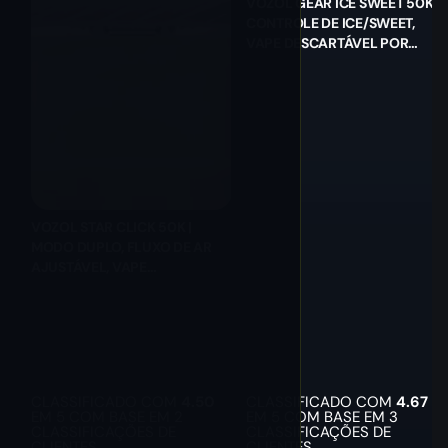
VOZOL GEAR ICE SWEET 50K |
CONTROLE DE ICE/SWEET,
VAPE DESCARTÁVEL POR
ATACADO
VOZOL STAR CLICK 50K |
MODO DUPLO, FLUXO DE AR
AJUSTÁVEL, VAPE
DESCARTÁVEL POR ATACADO
CLASSIFICADO COM
4.50
CLASSIFICADO COM
4.67
EM 5 COM BASE EM
2
EM 5 COM BASE EM
3
CLASSIFICAÇÕES DE
CLASSIFICAÇÕES DE
CLIENTES
CLIENTES