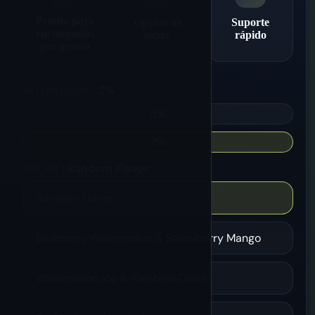
Pronto para
Opções de
Suporte
encomendas
sabor
rápido
por grosso
: 2%
INTENSIDADE
5%
2%
: Random Flavor
OPÇÃO
Random Flavor
Blueberry Watermelon & Strawberry Mango
Watermelon Ice & Rainbow Candy