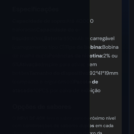
Especificações
Capacidade de sopro:
Até 40.000
baforadas
Capacidade do e-
líquido:
40mL
Bateria:
850mAh recarregável
(carregamento tipo C)
Tipo de bobina:
Bobina
de malha dupla
Potências da nicotina:
2% ou
5%
Ativação:
Inspire para ativar, sem
botões
Tamanho do dispositivo:
92*41*19mm
(compacto e ergonômico)
Pacote de
atacado:
10PCS por caixa de exibição
Opções de sabores
O
MRVI DF 40K
leva o sabor para o próximo nível
com
combinações de sabores duplos
em cada
dispositivo – o dobro do sabor, o dobro da