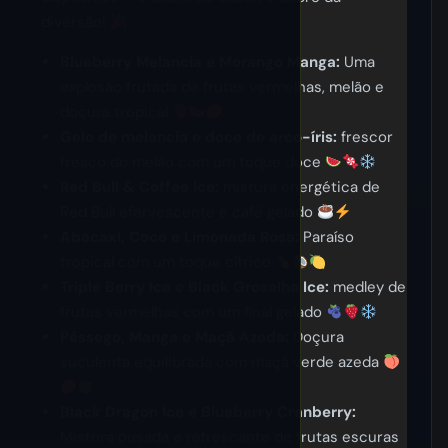
diversão!
Blueberry Melancia e Morango Manga:
Uma
explosão frutada de frutas vermelhas, melão e
doçura tropical
Gelo de melancia e doce de arco-íris:
frescor
fresco do melão com um toque doce
Red Bull & Coffee Ice:
mistura energética de
Red Bull efervescente e café gelado
Abacaxi, Coco e Limonada Rosa:
Paraíso
tropical com um toque cítrico
Triple Berry Ice e Black Groselha Ice:
medley de
frutas vermelhas com um final gelado
Pêssego, Manga e Maçã Azeda:
Doçura
suculenta equilibrada com maçã verde azeda
Black Dragon Ice e Blueberry Cranberry:
Mistura ousada e refrescante de frutas escuras