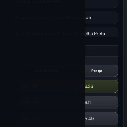
Red Bull e café gelado
Pineapple Coconut & Pink Lemonade
Gelo Tripple Berry e Gelo de Groselha Preta
Peach Mango & Sour Apple
Gelo de Dragão Negro e Mirtilo Cranberry
Quantidade
Preço
Morango, Kiwi e Gelo de Uva
50 - 99
€
6.36
100 - 199
€
6.11
200 - 399
€
5.49