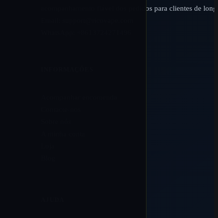
acompanhamento fiável dos pedidos para clientes de long
Email:
support@ricovape.com
WhatsApp: +8613724271496
INFORMAÇÕES
Acompanhar encomenda
Contacte-nos
Sobre nós
A minha conta
Loja
Blog
AJUDA