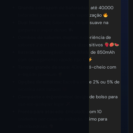
Grande contagem de baforadas:
até 40.000
baforadas para semanas de vaporização
Dual Mesh Coil:
Sabor rico, toque suave na
garganta e vapor denso
Combos de sabores duplos:
experiência de
sabores 2 em 1 em todos os dispositivos
Bateria recarregável:
capacidade de 850mAh
com carregamento rápido tipo C
Tanque grande de suco:
40mL pré-cheio com
e-líquido premium
Opções de nicotina:
Escolha entre 2% ou 5% de
nicotina sem tabaco
Compacto e ergonômico:
design de bolso para
uso em qualquer lugar
Pronto para atacado:
Embalado com 10
unidades por caixa de exibição, ótimo para
distribuidores