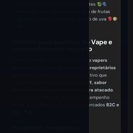
exóticas e frutas vermelhas picantes
Morango, Kiwi e Gelo de Uva:
Duo de frutas
agridoces com acabamento gelado de uva
Perfeito para amantes de Vape e
compradores por atacado
O
MRVI DF 40K
foi desenvolvido para
vapers
pesados, caçadores de sabores e proprietários
de lojas
que precisam de um dispositivo que
combine
grande capacidade de puff, sabor
premium e embalagens prontas para atacado
.
Com inovação de dois sabores e desempenho
suave, é a melhor escolha para os mercados
B2C e
B2B
.
Perguntas frequentes