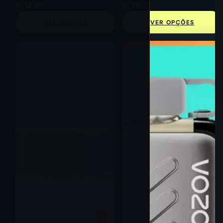
€
12.81
€
15.21
VER OPÇÕES
VER OPÇÕES