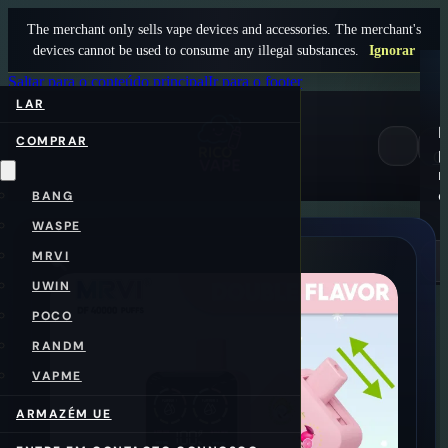
The merchant only sells vape devices and accessories. The merchant's
devices cannot be used to consume any illegal substances.
Ignorar
Saltar para o conteúdo principal
Ir para o footer
LAR
COMPRAR
p
0
n
c
BANG
WASPE
MRVI
UWIN
POCO
RANDM
VAPME
ARMAZÉM UE