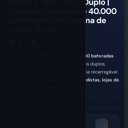
MRVI DF 40K Sabor Duplo |
Vape descartável de 40.000
baforadas com bobina de
malha dupla
€
6.36
O
MRVI DF 40K
oferece até
40.000 baforadas
suaves
com combinações de sabores duplos,
bobinas de malha dupla e uma bateria recarregável
– perfeito para
compradores atacadistas, lojas de
vapor e usuários frequentes
.