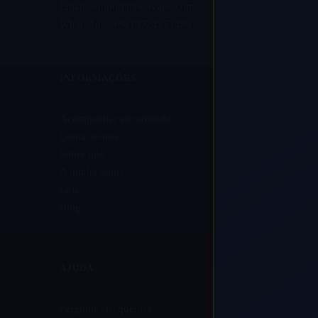
Email:
support@ricovape.com
WhatsApp: +8613724271496
INFORMAÇÕES
Acompanhar encomenda
Contacte-nos
Sobre nós
A minha conta
Loja
Blog
AJUDA
Perguntas frequentes