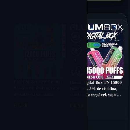
FLUUM Box 12000 Puffs |
Fluum Digital Box TN 15000
0%-5% de nicotina, vape
Puffs | 0%-5% de nicotina,
descartável em massa
caneta recarregável, vape
descartável em massa
€
5.20
€
6.90