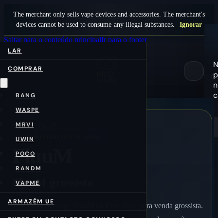
The merchant only sells vape devices and accessories. The merchant's
devices cannot be used to consume any illegal substances.
Ignorar
Saltar para o conteúdo principal
Ir para o footer
LAR
COMPRAR
p
0
n
c
BANG
WASPE
MRVI
Início
/pt/
FluuM
CATÁLOGO RICO VAPE
UWIN
FluuM
POCO
RANDM
FluuM grossista
VAPME
ARMAZÉM UE
Veja produtos vape FluuM na Rico Vape para venda grossista.