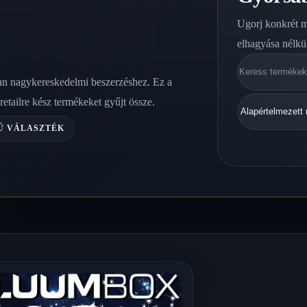
Ugorj konkrét 
elhagyása nélkü
Keresés
an nagykereskedelmi beszerzéshez. Ez a
etailre kész termékeket gyűjt össze.
Ú VÁLASZTÉK