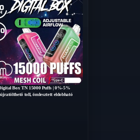
igital Box TN 15000 Puffs | 0%-5%
 újratölthető toll, ömlesztett eldobható