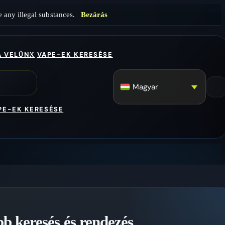
 any illegal substances.
Bezárás
A VELÜNK
VAPE-EK KERESÉSE
Magyar
PE-EK KERESÉSE
b keresés és rendezés