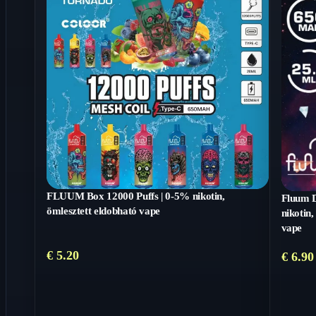
FLUUM Box 12000 Puffs | 0-5% nikotin,
Fluum D
ömlesztett eldobható vape
nikotin,
vape
€
5.20
€
6.90