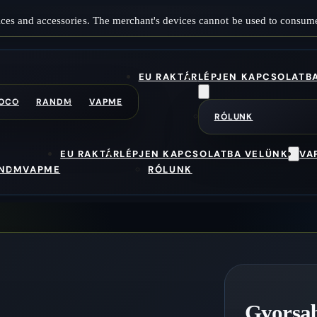
ces and accessories. The merchant's devices cannot be used to consume
EU RAKTÁR
LÉPJEN KAPCSOLATB
OCO
RANDM
VAPME
RÓLUNK
EU RAKTÁR
LÉPJEN KAPCSOLATBA VELÜNK
VA
NDM
VAPME
RÓLUNK
Gyorsab