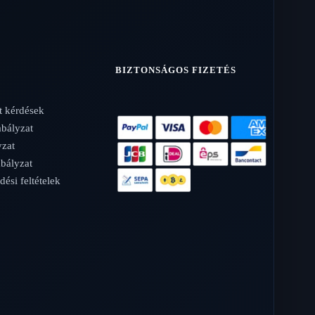
BIZTONSÁGOS FIZETÉS
t kérdések
abályzat
yzat
bályzat
dési feltételek