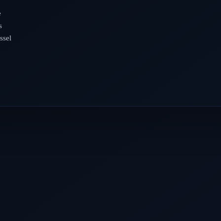
e
s
ssel