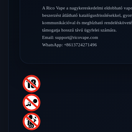
A Rico Vape a nagykereskedelmi eldobható vap
beszerzést átlátható katalógusfrissítésekkel, gyor
kommunikációval és megbízható rendelésköveté
támogatja hosszú távú ügyfelei számára.
Email:
support@ricovape.com
WhatsApp: +8613724271496