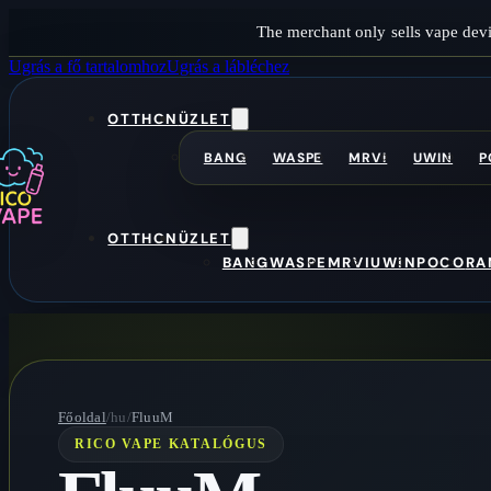
The merchant only sells vape devi
Ugrás a fő tartalomhoz
Ugrás a lábléchez
OTTHON
ÜZLET
BANG
WASPE
MRVI
UWIN
P
OTTHON
ÜZLET
BANG
WASPE
MRVI
UWIN
POCO
RA
Főoldal
/hu/
FluuM
RICO VAPE KATALÓGUS