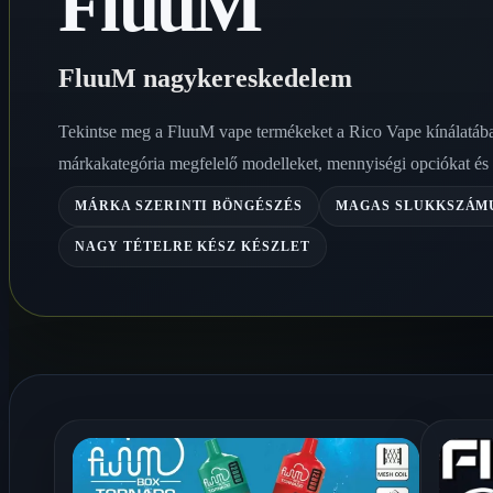
FluuM
FluuM nagykereskedelem
Tekintse meg a FluuM vape termékeket a Rico Vape kínálatáb
márkakategória megfelelő modelleket, mennyiségi opciókat és r
MÁRKA SZERINTI BÖNGÉSZÉS
MAGAS SLUKKSZÁM
NAGY TÉTELRE KÉSZ KÉSZLET