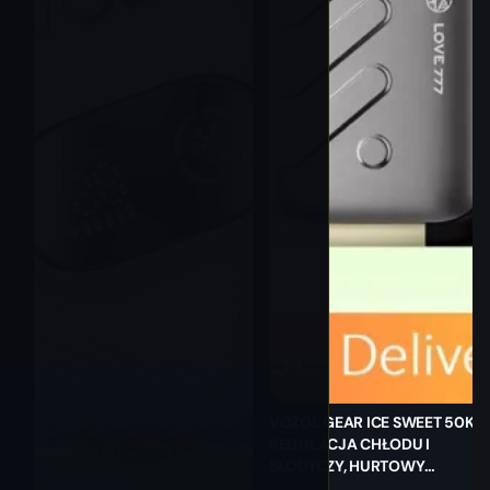
VOZOL GEAR ICE SWEET 50K |
REGULACJA CHŁODU I
SŁODYCZY, HURTOWY
JEDNORAZOWY VAPE