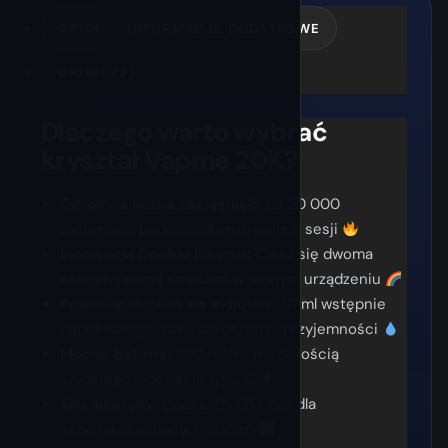
OPIS
INFORMACJE DODATKOWE
OPINIE (3)
Dlaczego warto wybrać
kryształ Vapme 20K?
Ogromna liczba zaciągnięć:
do 20 000
zaciągnięć podczas długotrwałych sesji
Innowacja Double Flavour:
Ciesz się dwoma
ekscytującymi smakami w jednym urządzeniu
Pojemny zbiornik na e-liquid:
20 ml wstępnie
napełnionego soku dla dłuższej przyjemności
Mocna bateria:
700 mAh z możliwością
szybkiego ładowania typu C
Siła nikotyny:
gładka 2% (20 mg) dla
satysfakcjonujących trafień