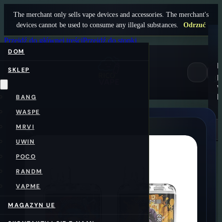
The merchant only sells vape devices and accessories. The merchant's
devices cannot be used to consume any illegal substances.
Odrzuć
Przejdź do głównej treści
Przejdź do stopki
DOM
B
SKLEP
p
0
k
BANG
WASPE
MRVI
UWIN
POCO
RANDM
VAPME
MAGAZYN UE