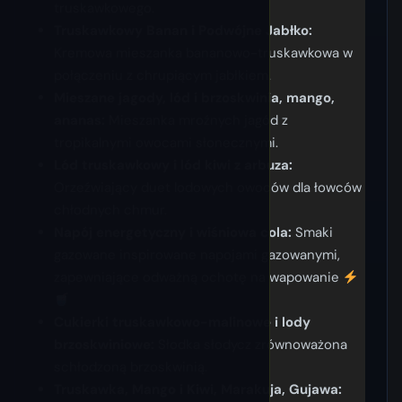
truskawkowego.
Truskawkowy Banan i Podwójne Jabłko:
Kremowa mieszanka bananowo-truskawkowa w
połączeniu z chrupiącym jabłkiem.
Mieszane jagody, lód i brzoskwinia, mango,
ananas:
Mieszanka mroźnych jagód z
tropikalnymi owocami słonecznymi.
Lód truskawkowy i lód kiwi z arbuza:
Orzeźwiający duet lodowych owoców dla łowców
chłodnych chmur.
Napój energetyczny i wiśniowa cola:
Smaki
gazowane inspirowane napojami gazowanymi,
zapewniające odważną ochotę na wapowanie
Cukierki truskawkowo-malinowe i lody
brzoskwiniowe:
Słodka słodycz zrównoważona
schłodzoną brzoskwinią.
Truskawka, Mango i Kiwi, Marakuja, Gujawa: