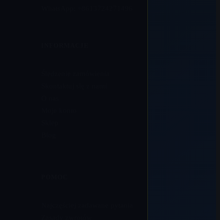
WhatsApp: +8613724271496
INFORMACJE
Śledzenie zamówienia
Skontaktuj się z nami
O nas
Moje konto
Sklep
Blog
POMOC
Najczęściej zadawane pytania
Zasady zwrotów