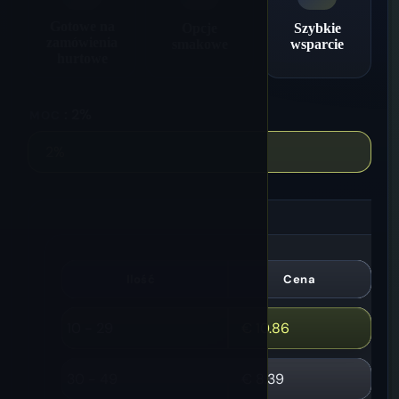
Gotowe na
Opcje
Szybkie
zamówienia
smakowe
wsparcie
hurtowe
: 2%
MOC
2%
Ilość
Cena
10 - 29
€
10.86
30 - 49
€
8.39