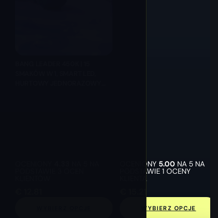
BANG LEADER 450K | 15
SMAKÓW W 1, SMART LED,
HURTOWY JEDNORAZOWY
VAPE
OCENIONY
4.33
NA 5 NA
OCENIONY
5.00
NA 5 NA
PODSTAWIE
3
OCEN
PODSTAWIE
1
OCENY
KLIENTÓW
KLIENTA
€
12.81
€
15.21
WYBIERZ OPCJE
WYBIERZ OPCJE