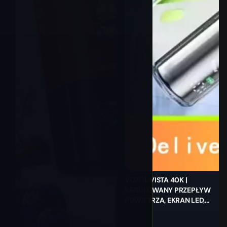
VOZOL VISTA 40K |
REGULOWANY PRZEPŁYW
POWIETRZA, EKRAN LED,
HURTOWY JEDNORAZOWY
VAPE