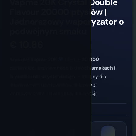
Vapme 20K Crystal Double
Flavour 20000 ptysiów |
Jednorazowy waporyzator o
podwójnym smaku
€
10.86
Kryształ Vapme 20K
oferuje
20 000
zaciągnięć, przyjemność o dwóch smakach i
krystalicznie czysty design
— idealny dla
intensywnych użytkowników, sklepów z
waporyzatorami i dystrybucji hurtowej.