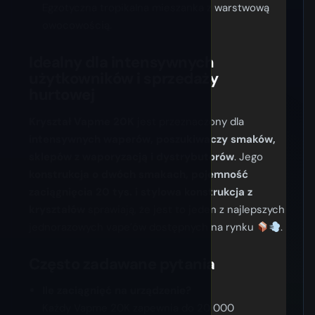
Egzotyczna tropikalna mieszanka z warstwową
owocowością.
Idealny dla intensywnych
użytkowników i sprzedaży
hurtowej
Kryształ Vapme 20K
jest przeznaczony dla
intensywnych waperów, poszukiwaczy smaków,
sklepów z waporyzacją i dystrybutorów
. Jego
konstrukcja o dwóch smakach, pojemność
zaciągnięcia 20 tys. i stylowa konstrukcja z
kryształów
sprawiają, że jest to jeden z najlepszych
jednorazowych vape’ów dostępnych na rynku
.
Często zadawane pytania
Ile zaciągnięć na urządzenie?
Każdy Vapme 20K zapewnia do 20 000