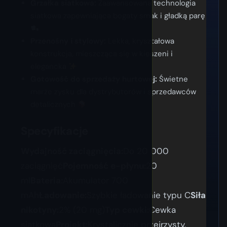
Grzałka siatkowa:
Zaawansowana technologia
siatkowa zapewniająca bogaty smak i gładką parę
Przenośny i stylowy:
Lekka, kryształowa
konstrukcja, mieszcząca się w kieszeni i
elegancka
Gotowość do sprzedaży hurtowej:
Świetne
marże zysku dla dystrybutorów i sprzedawców
detalicznych
Specyfikacje
Wydajność zaciągnięcia:
Do 20 000
zaciągnięć
Pojemność e-płynu:
20
ml
Bateria:
Akumulator 700
mAh
Ładowanie:
Szybkie ładowanie typu C
Siła
nikotyny:
2% (20 mg)
Typ cewki:
Cewka
siatkowa
Projekt:
Krystalicznie przejrzysty,