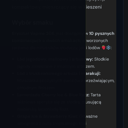
kompaktowy, mieszczący się w kieszeni
Wybór smaku
Kryształ Vapme 20K
jest dostępny w
10 pysznych
kombinacjach o dwóch smakach
, stworzonych
zarówno dla miłośników słodyczy, jak i lodów
:
Lód jagodowy, malinowy i arbuzowy:
Słodkie
jagody zmieszane z mroźnym arbuzem.
Lód z truskawkowego arbuza i marakuji:
Mieszanka soczystych owoców z orzeźwiającym,
chłodnym finiszem.
Lemoniada Cherry Ice & Blue Razz:
Tarta
wiśniowa spotyka się ze słodką, musującą
niebieską lemoniadą Razz.
Grape Ice & Strawberry Kiwi:
Odważne
winogrona z nutą tropikalnego kiwi