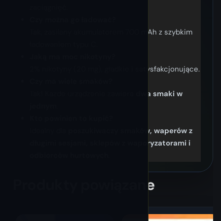
zaciągnięć.
Czy można go ładować?
Tak, zasilany akumulatorem 700 mAh z szybkim
ładowaniem typu C.
Jaką ma moc nikotyny?
2% nikotyny (20 mg), gładkie i satysfakcjonujące.
Czy ma wiele smaków?
Tak! Każde urządzenie zawiera
dwa smaki w
jednym
.
Kto powinien to kupić?
Idealny dla
poszukiwaczy smaków, waperów z
długimi sesjami, sklepów z waporyzatorami i
odbiorców hurtowych
.
Produkty powiązane