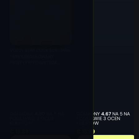
VOZOL STAR CLICK 50K | DWA
TRYBY, REGULOWANY
PRZEPŁYW POWIETRZA,
HURTOWY JEDNORAZOWY
VAPE
OCENIONY
4.50
NA 5 NA
OCENIONY
4.67
NA 5 NA
PODSTAWIE
2
OCEN
PODSTAWIE
3
OCEN
KLIENTÓW
KLIENTÓW
€
15.88
€
15.99