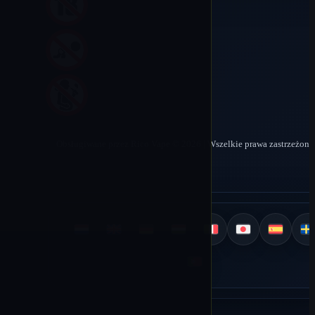
Obsługiwane przez Rico Vape © 2026 | Wszelkie prawa zastrzeżone