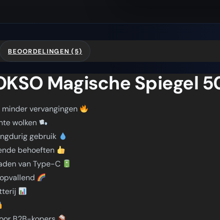
BEOORDELINGEN (5)
OKSO Magische Spiegel 5
t minder vervangingen
chte wolken
angdurig gebruik
lende behoeften
laden van Type-C
n opvallend
tterij
voor B2B-kopers