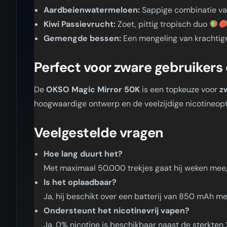
Aardbeienwatermeloen:
Sappige combinatie va
Kiwi Passievrucht:
Zoet, pittig tropisch duo
Gemengde bessen:
Een mengeling van krachti
Perfect voor zware gebruiker
De
OKSO Magic Mirror 50K
is een topkeuze voor
z
hoogwaardige ontwerp en de veelzijdige nicotineopt
Veelgestelde vragen
Hoe lang duurt het?
Met maximaal 50.000 trekjes gaat hij weken mee, 
Is het oplaadbaar?
Ja, hij beschikt over een batterij van 850 mAh m
Ondersteunt het nicotinevrij vapen?
Ja, 0% nicotine is beschikbaar naast de sterkten