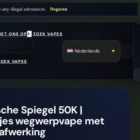
 any illegal substances.
Negeren
ET ONS OP
ZOEK VAPES
Nederlands
ZOEK VAPES
he Spiegel 50K |
kjes wegwerpvape met
afwerking