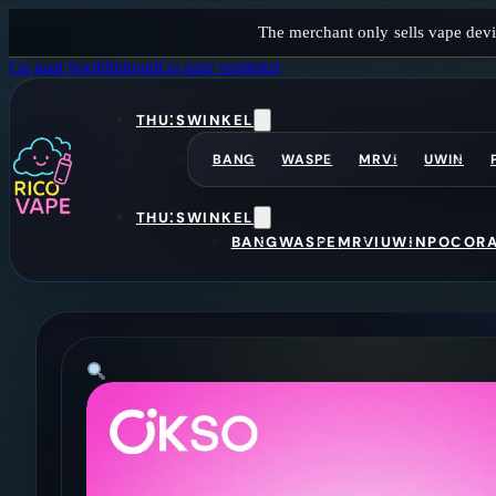
The merchant only sells vape devi
Ga naar hoofdinhoud
Ga naar voettekst
THUIS
WINKEL
BANG
WASPE
MRVI
UWIN
THUIS
WINKEL
BANG
WASPE
MRVI
UWIN
POCO
R