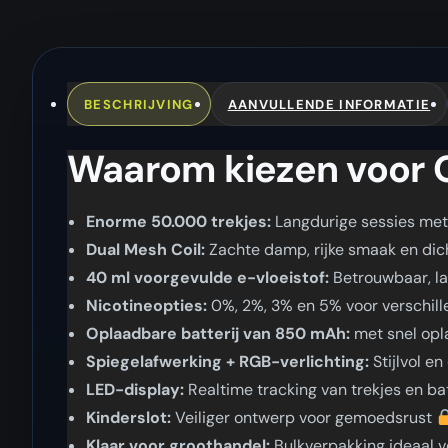
BESCHRIJVING
AANVULLENDE INFORMATIE
Waarom kiezen voor 
Enorme 50.000 trekjes:
Langdurige sessies me
Dual Mesh Coil:
Zachte damp, rijke smaak en di
40 ml voorgevulde e-vloeistof:
Betrouwbaar, l
Nicotineopties:
0%, 2%, 3% en 5% voor verschil
Oplaadbare batterij van 850 mAh:
met snel op
Spiegelafwerking + RGB-verlichting:
Stijlvol e
LED-display:
Realtime tracking van trekjes en ba
Kinderslot:
Veiliger ontwerp voor gemoedsrust
Klaar voor groothandel:
Bulkverpakking ideaal 