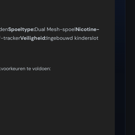
den
Spoeltype:
Dual Mesh-spoel
Nicotine-
f-tracker
Veiligheid:
Ingebouwd kinderslot
voorkeuren te voldoen: