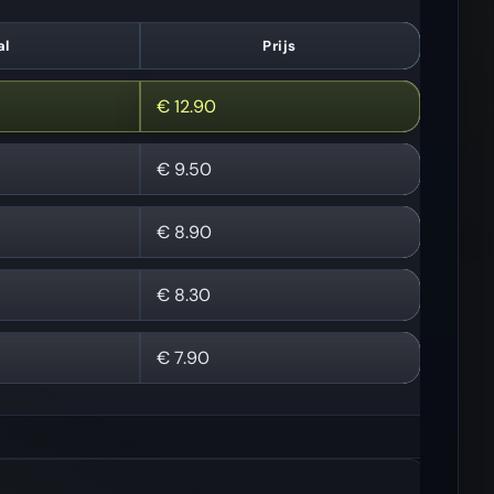
al
Prijs
€
12.90
€
9.50
€
8.90
€
8.30
€
7.90