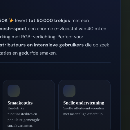
50K
levert
tot 50.000 trekjes
met een
mesh-spoel
, een enorme e-vloeistof van 40 ml en
erking met RGB-verlichting. Perfect voor
stributeurs en intensieve gebruikers
die op zoek
staties en gedurfde smaken.
Smaakopties
Snelle ondersteuning
Duidelijke
Snelle offerte-antwoorden
nicotinesterktes en
met meertalige orderhulp.
populaire gemengde
smaakvarianten.