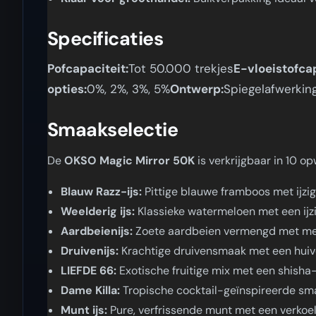
Specificaties
Pofcapaciteit:
Tot 50.000 trekjes
E-vloeistofcap
opties:
0%, 2%, 3%, 5%
Ontwerp:
Spiegelafwerkin
Smaakselectie
De
OKSO Magic Mirror 50K
is verkrijgbaar in 10 
Blauw Razz-ijs:
Pittige blauwe framboos met ijzig
Weelderig ijs:
Klassieke watermeloen met een ijz
Aardbeienijs:
Zoete aardbeien vermengd met m
Druivenijs:
Krachtige druivensmaak met een hui
LIEFDE 66:
Exotische fruitige mix met een shisha
Dame Killa:
Tropische cocktail-geïnspireerde s
Munt ijs:
Pure, verfrissende munt met een verkoe