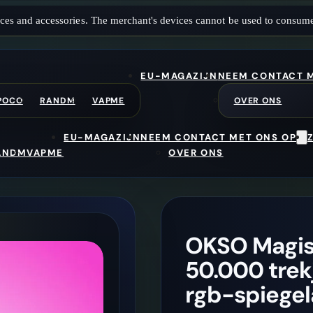
ces and accessories. The merchant's devices cannot be used to consume
EU-MAGAZIJN
NEEM CONTACT M
POCO
RANDM
VAPME
OVER ONS
EU-MAGAZIJN
NEEM CONTACT MET ONS OP
ANDM
VAPME
OVER ONS
OKSO Magisc
50.000 tre
rgb-spiegel