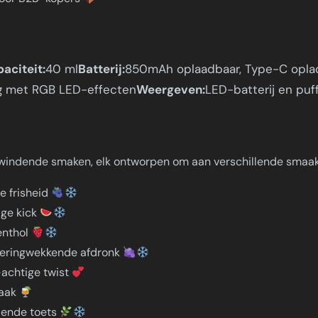
aciteit:
40 ml
Batterij:
850mAh oplaadbaar, Type-C opla
g met RGB LED-effecten
Weergeven:
LED-batterij en puf
opwindende smaken, elk ontworpen om aan verschillende smaak
e frisheid
ige kick
enthol
veringwekkende afdronk
-achtige twist
maak
lende toets