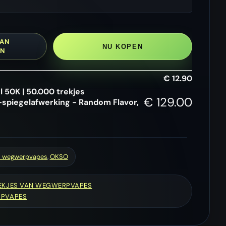
AN
NU KOPEN
EN
€
12.90
 50K | 50.000 trekjes
€
129.00
piegelafwerking - Random Flavor,
s wegwerpvapes
,
OKSO
REKJES VAN WEGWERPVAPES
RPVAPES