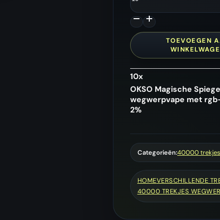
Spiegel
50K
|
50.000
TOEVOEGEN A
WINKELWAG
trekjes
wegwerpvape
met
10
x
rgb-
OKSO Magische Spiegel
spiegelafwerking
wegwerpvape met rgb-s
aantal
2%
Categorieën:
40000 trekje
HOME
VERSCHILLENDE T
40000 TREKJES WEGWE