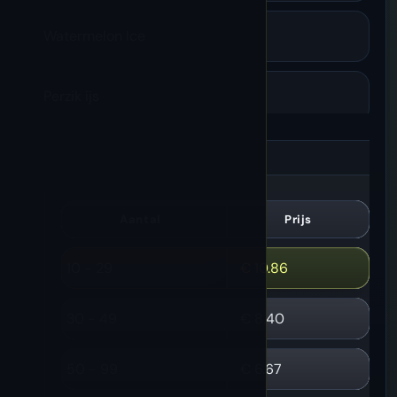
Watermelon Ice
Perzik ijs
Druivenijs
Scary Berry
Aantal
Prijs
10 - 29
€
10.86
Kers Strazz
30 - 49
€
8.40
Mango Magic
50 - 99
€
6.67