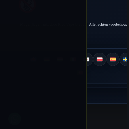
Mogelijk gemaakt door Rico Vape © 2026 | Alle rechten voorbehoud