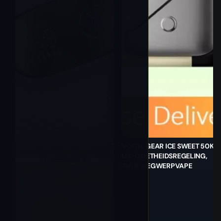
VOZOL GEAR ICE SWEET 50K |
IJS-/ZOETHEIDSREGELING,
BULK WEGWERPVAPE