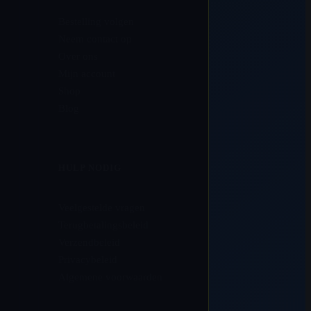
Bestelling volgen
Neem contact op
Over ons
Mijn account
Shop
Blog
HULP NODIG
Veelgestelde vragen
Terugbetalingsbeleid
Verzendbeleid
Privacybeleid
Algemene voorwaarden