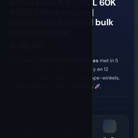
BANG KING ICE COOL 60K
60000 Rookwolken |
verstelbare koelheid bulk
wegwerpvape
€
10.86
Eenmalige damp voor 60.000 trekjes
met in 5
niveaus instelbare koelte, LED-display en 12
premium smaken — gebouwd voor vape-winkels,
groothandelaren en zware gebruikers
.