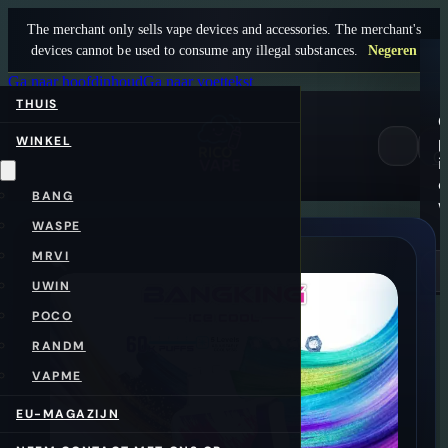
The merchant only sells vape devices and accessories. The merchant's
devices cannot be used to consume any illegal substances.
Negeren
Ga naar hoofdinhoud
Ga naar voettekst
THUIS
G
p
WINKEL
0
i
d
BANG
w
WASPE
MRVI
UWIN
POCO
RANDM
VAPME
EU-MAGAZIJN