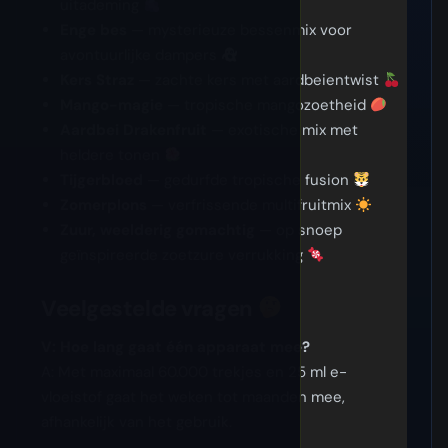
uitademing
Enge bes
— mysterieuze bessenmix voor
avontuurlijke dampers
Kers Straz
— zachte kers met aardbeientwist
Mango-magie
— tropische mangozoetheid
Aardbei Drakenfruit
— exotische mix met
heldere tonen
Tijgerbloed
— gedurfde tropische fusion
Zomerplons
— verfrissende multifruitmix
Zuur, weelderig gomachtig
— op snoep
geïnspireerde zoetzure verrukking
Veelgestelde vragen
V: Hoe lang gaat één apparaat mee?
A: Met maximaal 60.000 trekjes en 25 ml e-
vloeistof gaat het weken tot maanden mee,
afhankelijk van het gebruik.