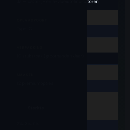
Ja — batterij- en e-vloeistofindicatoren
OPLAADPOORT
Type-C
VERPAKKING
10 stuks/pak (groothandelsklaar)
SMAKEN
12 premiumopties
Sterkte
2%, 3%, 5%