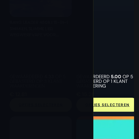
BANG LEADER 450K | 15-IN-1
SMAKEN, SLIMME LED,
WEGWERPVAPE VOOR
GROOTHANDEL
GEWAARDEERD
4.33
OP 5
GEWAARDEERD
5.00
OP 5
GEBASEERD OP
3
KLANT
GEBASEERD OP
1
KLANT
WAARDERINGEN
WAARDERING
€
12.81
€
15.21
OPTIES SELECTEREN
OPTIES SELECTEREN