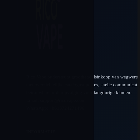
Rico Vape ondersteunt groothandelsinkoop van wegwerp
met overzichtelijke catalogusupdates, snelle communicati
betrouwbare orderopvolging voor langdurige klanten.
Email:
support@ricovape.com
WhatsApp: +8613724271496
INFORMATIE