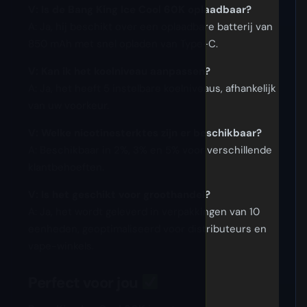
V: Is de Bang King Ice Cool 60K oplaadbaar?
A: Ja, hij beschikt over een oplaadbare batterij van
850 mAh met snel opladen van Type-C.
V: Kan ik het koelniveau aanpassen?
A: Ja, het heeft 5 instelbare koelniveaus, afhankelijk
van uw voorkeur.
V: Welke nicotinesterktes zijn er beschikbaar?
A: Beschikbaar in 2%, 3% en 5% voor verschillende
klantbehoeften.
V: Is het geschikt voor groothandel?
A: Ja, het wordt geleverd in verpakkingen van 10
eenheden, geoptimaliseerd voor distributeurs en
vape-winkels.
Perfect voor jou