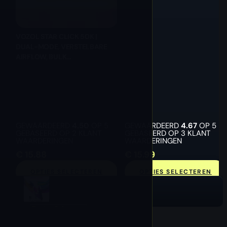
VOZOL STAR CLICK 50K |
DUAL-MODE, VERSTELBARE
AIRFLOW, BULK
WEGWERPVAPE
GEWAARDEERD
4.50
OP 5
GEWAARDEERD
4.67
OP 5
GEBASEERD OP
2
KLANT
GEBASEERD OP
3
KLANT
WAARDERINGEN
WAARDERINGEN
€
15.88
€
15.99
OPTIES SELECTEREN
OPTIES SELECTEREN
Opties Selecteren