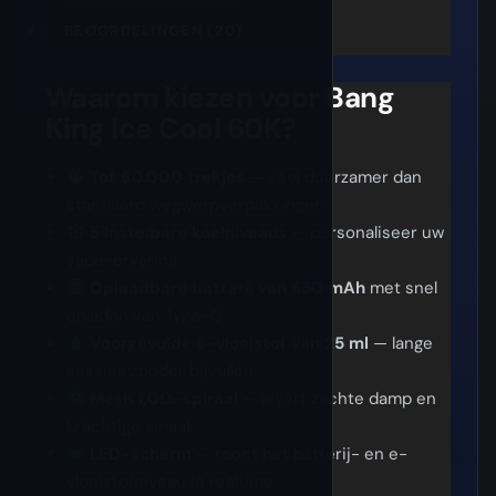
BEOORDELINGEN (20)
Waarom kiezen voor Bang
King Ice Cool 60K?
Tot 60.000 trekjes
— veel duurzamer dan
standaard wegwerpverpakkingen
5 instelbare koelniveaus
— personaliseer uw
vape-ervaring
Oplaadbare batterij van 850 mAh
met snel
opladen van Type-C
Voorgevulde e-vloeistof van 25 ml
— lange
sessies zonder bijvullen
Mesh 1,0Ω-spiraal
— levert zachte damp en
krachtige smaak
LED-scherm
— toont het batterij- en e-
vloeistofniveau in realtime