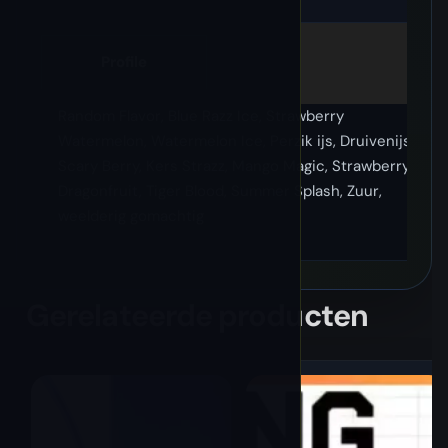
Profile
Random Flavor, Blue Razz Ice, Strawberry
Watermelon, Watermelon Ice, Perzik ijs, Druivenijs,
Scary Berry, Kers Strazz, Mango Magic, Strawberry
Dragonfruit, Tiger Blood, Summer Splash, Zuur,
weelderig gomachtig
Gerelateerde producten