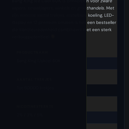
Bang King Ice Cool 60K
is ontworpen voor
zware
vapers, smaakjagers, winkels en groothandels
. Met
zijn enorme aantal trekjes, instelbare koeling, LED-
display en 12 premium smaken is het een bestseller
die klanttevredenheid combineert met een sterk
verkooppotentieel
.
PRODUCTNAAM
Bang King IJskoel 60K
AANTAL TREKJES
Tot 60.000 trekjes
NICOTINESTERKTE
2% / 3% / 5%