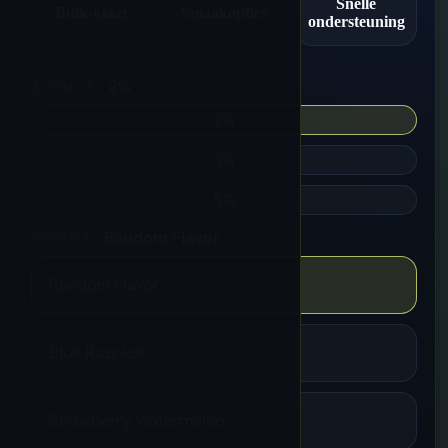
Snelle
Bulk-klaar
Smaakopties
ondersteuning
: 2%
STERKTE
2%
3%
5%
: Random Flavor
PROFILE
Random Flavor
Blue Razz Ice
Strawberry Watermelon