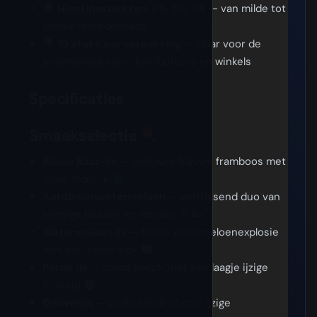
Nicotinesterkten
: 2%, 3%, 5% — van milde tot
sterke tevredenheid
10 stuks per verpakking
— klaar voor de
groothandel voor distributeurs en winkels
Specificaties
Smaakselectie
Blauw Razz-ijs
— zoetzure blauwe framboos met
ijzige afdronk
Aardbeienwatermeloen
— verfrissend duo van
sappige bessen en meloen
Watermeloen ijs
— frisse watermeloenexplosie
met een coole kick
Perzik ijs
— zoete perzik met een laagje ijzige
frisheid
Druivenijs
— gedurfde druif met ijzige