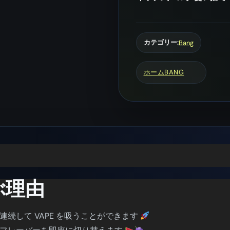
ー
40000
パ
フ
カテゴリー:
Bang
|
ス
ラ
ホーム
BANG
イ
ド
ス
イ
ッ
チ
式
バ
ル
選ぶ理由
ク
使
い
間連続して VAPE を吸うことができます
捨
て