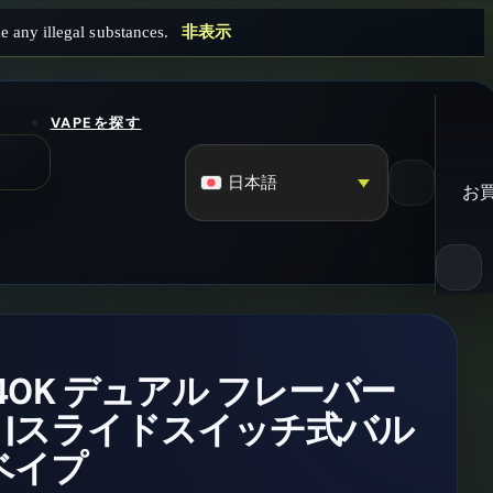
e any illegal substances.
非表示
VAPEを探す
日本語
お
ze 40K デュアル フレーバー
パフ |スライドスイッチ式バル
ベイプ