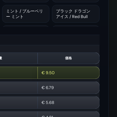
ミント / ブルーベリ
ブラック ドラゴン
ー ミント
アイス / Red Bull
トロピカル フルーツ
サワーマンゴーパイ
/ トリプル スイカ
ナップル / レモンラ
イム
レインボー キャンデ
ラズベリー スイカ /
量
価格
ィ / アークティック
ジェシュアン
フリージング
€
9.50
マンゴー ピーチ ア
メアリーズ ドリーム
€
6.79
プリコット / ホワイ
/ アロエ マンゴー メ
ト グミ
ロン アイス
€
5.68
パイナップル マンゴ
ラズベリー スイカ /
ー / パイナップル コ
アロエベラ グレープ