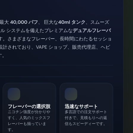
 最大
40,000 パフ
、 巨大な
40ml タンク
、スムーズ
イル システムを備えたプレミアムな
デュアルフレーバ
す。さまざまなフレーバー、長時間にわたるセッショ
計されており、VAPE ショップ、販売代理店、ヘビ
す。
フレーバーの選択肢
迅速なサポート
ニコチン強度が分かりや
多言語での注文サポート
すく、人気のミックスフ
付きで、見積もりへの返
レーバーも揃っていま
信もスピーディーです。
す。