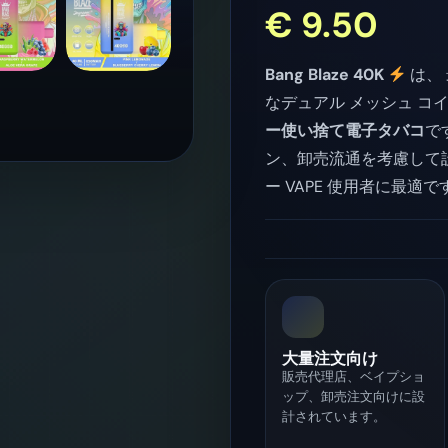
€
9.50
Bang Blaze 40K
は、
なデュアル メッシュ コ
ー使い捨て電子タバコ
で
ン、卸売流通を考慮して設
ー VAPE 使用者に最適で
大量注文向け
販売代理店、ベイプショ
ップ、卸売注文向けに設
計されています。