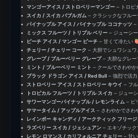
マンゴーアイス / ストロベリーマンゴー
– トロ
スイカ / スイカ バブルガム
– クラシックなフル
パイナップル アイス / パイナップル ココナッツ
–
ミックス フルーツ / トリプル ベリー
– ジューシ
ピーチ アイス / マンゴー ピーチ
– 甘くて冷たい
チェリー / チェリー コーク
– 大胆でシュワシュ
グレープ / ブルーベリー グレープ
– 大胆なグレ
ミント / ブルーベリー ミント
– クールでさわや
ブラック ドラゴン アイス / Red Bull
– 強烈で活
ストロベリー アイス / ストロベリー キウイ
– フ
トロピカル フルーツ / トリプル スイカ
– ジュー
サワーマンゴーパイナップル / レモンライム
– 
サマータイム / アップルアイス
– さわやかでさわ
レインボー キャンディ / アークティック フリー
ラズベリー スイカ / ジェシュアン
– エキゾチッ
レモン ロマンス / カリフォルニア チェリー
– 甘