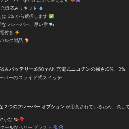
つのフレーバーを即座に切り替えます
ベ
 の充填済みリキッド
イ
たは 5% から選択します
プ
胆なフレーバー、厚い雲
個
速充電付き
いバルク製品
填済み
バッテリー:
650mAh 充電式
ニコチンの強さ:
0%、2%
レーバーのスライド式スイッチ
 2 つのフレーバー オプション
が用意されているため、決し
わやかな
 クールなベリー ブラスト