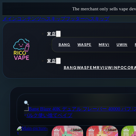
The merchant only sells vape dev
メインコンテンツへスキップ
フッターへスキップ
家
店
BANG
WASPE
MRVI
UWIN
家
店
BANG
WASPE
MRVI
UWIN
POCO
R