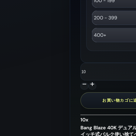
100 - 199
ルーベリー チェリー
200 - 399
ライチアイス / スト
ロベリーライチ
400+
ベリーズ クール ス
イカ / サワー ピーチ
Bang
Blaze
40K
ピンク レモネード /
デ
ブルーベリー チェリ
ュ
ー レモン
ア
お買い物カゴに
ル
フ
レ
10
x
ー
Bang Blaze 40K デ
バ
イッチ式バルク使い捨てベイ