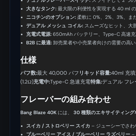
デュアルフレーバースイッチ:
スライドして 2 
大きなタンク:
最大限の利便性を実現する 40 ml
ニコチンのオプション:
柔軟に 0%、2%、3%、ま
デュアル メッシュ コイル:
スムーズなヒット、大
充電式電源:
650mAh バッテリー、Type-C 高
B2B に最適:
卸売業者や小売業者向けの需要の高
仕様
パフ数:
最大 40,000 パフ
リキッド容量:
40ml 充
(1.2Ω)
充電中:
Type-C 急速充電
特集:
デュアル フ
フレーバーの組み合わせ
Bang Blaze 40K
には、
30 種類のエキサイティングな
スイカ / ストロベリー スイカ
– ジューシーでさ
ブルーベリー アイス / ブルーベリー ラズベリー
–