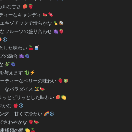
ピカルな甘さ
ーティーなキャンディ
 エキゾチックで滑らかな
ーなフルーツの盛り合わせ
ワとした味わい
ープの融合
かな
力を与えます
ルーティーなベリーの味わい
シーなパラダイス
ピリッとピリッとした味わい
やかな
ジング
– 甘くて冷たい
クでさわやかな
い柑橘類の愛