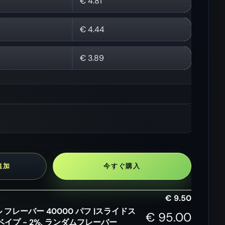
€
4.81
コナッツ アイス
€
4.44
ビーチ セックス / ラ
グミベア / ラズベリ
ズベリー スイカ
ー ブラック グリッ
ター
€
3.89
ストロベリー バナナ
アサイー ストーム
/ パッション フルー
アイス / ラブ 66
ツ キウイ
ストロベリー アイス
ブルーベリー クラン
クリーム / ストロベ
ベリー チェリー / ス
リー バニラ
イカ チェリー
追加
今すぐ購入
€
9.50
ュアル フレーバー 40000 パフ |スライドス
€
95.00
プ - 2%, ランダムフレーバー