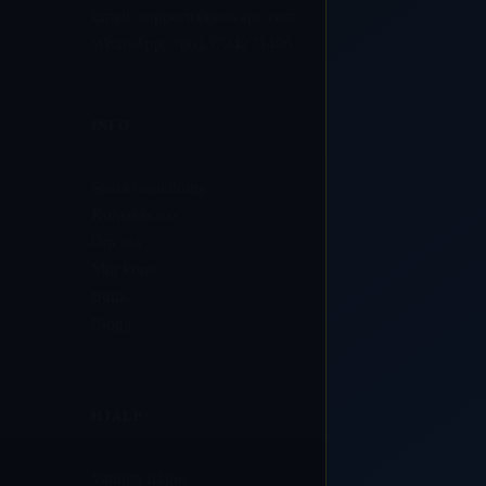
Email:
support@ricovape.com
WhatsApp: +8613724271496
INFO
Spåra beställning
Kontakta oss
Om oss
Mitt konto
Butik
Blogg
HJÄLP
Vanliga frågor