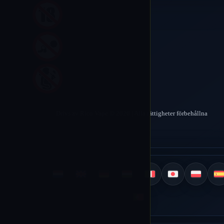
Drivs av Rico Vape © 2026 | Alla rättigheter förbehållna