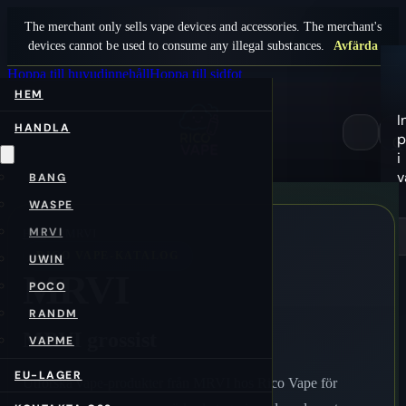
The merchant only sells vape devices and accessories. The merchant's
devices cannot be used to consume any illegal substances.
Avfärda
Hoppa till huvudinnehåll
Hoppa till sidfot
HEM
I
HANDLA
p
0
i
v
BANG
WASPE
MRVI
Hem
/sv/
MRVI
RICO VAPE-KATALOG
UWIN
MRVI
POCO
RANDM
MRVI grossist
VAPME
EU-LAGER
Utforska vape-produkter från MRVI hos Rico Vape för