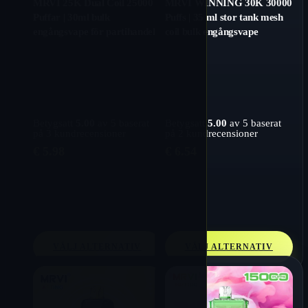
MRVI 25K Dual Coil 25000
MRVI WINNING 30K 30000
Puffar | 30ml bulk
Puffs | 35 ml stor tank mesh
engångsvape för partihandel
coil bulk engångsvape
Betygsatt
5.00
av 5 baserat
Betygsatt
5.00
av 5 baserat
på
3
kundrecensioner
på
2
kundrecensioner
€
5.98
€
6.54
VÄLJ ALTERNATIV
VÄLJ ALTERNATIV