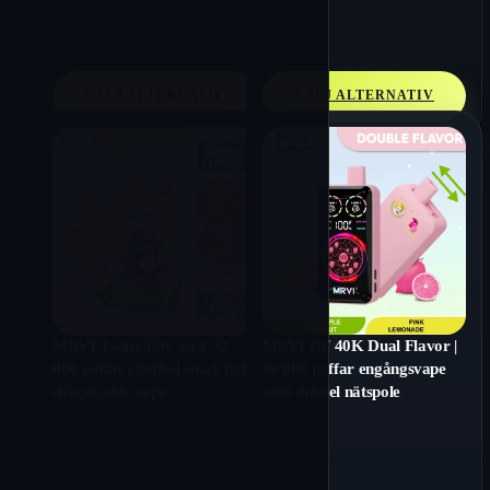
VÄLJ ALTERNATIV
VÄLJ ALTERNATIV
MRVI Twins 32K 2-i-1 32
MRVI DF 40K Dual Flavor |
000 puffar | dubbel smak bulk
40 000 puffar engångsvape
dvisposable vape
med dubbel nätspole