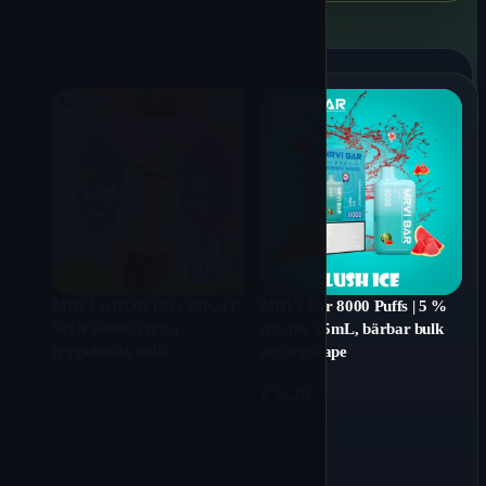
MRVI GROWING 60K 3T
MRVI Bar 8000 Puffs | 5 %
SPIN 60000 Puffs |
nikotin, 15mL, bärbar bulk
trippelsmak bulk
engångsvape
engångsvape
€
5.20