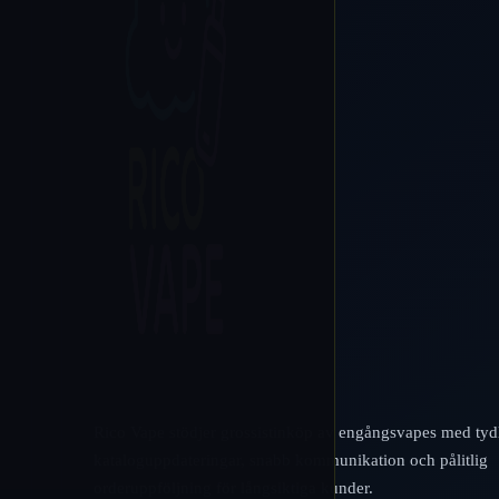
Rico Vape stödjer grossistinköp av engångsvapes med tyd
kataloguppdateringar, snabb kommunikation och pålitlig
orderuppföljning för långsiktiga kunder.