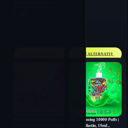
Betygsatt
5.00
av 5 baserat
på
1
kundrecension
€
7.91
VÄLJ ALTERNATIV
VÄLJ ALTERNATIV
MRVI Tornado 9000 Puffs |
MRVI Coming 10000 Puffs |
0%-5% nikotin, 18mL, bulk
0%-5% nikotin, 19mL,