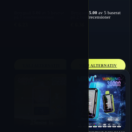
Betygsatt
5.00
av 5 baserat
Betygsatt
5.00
av 5 baserat
på
7
kundrecensioner
på
2
kundrecensioner
€
6.23
€
6.36
VÄLJ ALTERNATIV
VÄLJ ALTERNATIV