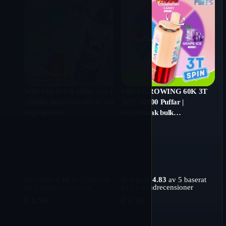
MRVI BLIVER 100K | 5-i-1
MRVI GROWING 60K 3T
100000 puffar pekskärm bulk
SPIN 60000 Puffar |
engångsvape
trippelsmak bulk
engångsvape
Betygsatt
4.40
av 5 baserat
Betygsatt
4.83
av 5 baserat
på
5
kundrecensioner
på
12
kundrecensioner
€
8.94
€
6.91