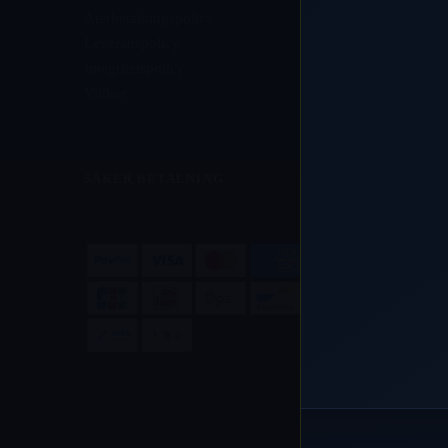
Återbetalningspolicy
Leveranspolicy
Integritetspolicy
Villkor
SÄKER BETALNING