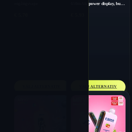
engångsvape
650mAh, power display, bulk
engångsvape
€
5.70
€
5.93
VÄLJ ALTERNATIV
VÄLJ ALTERNATIV