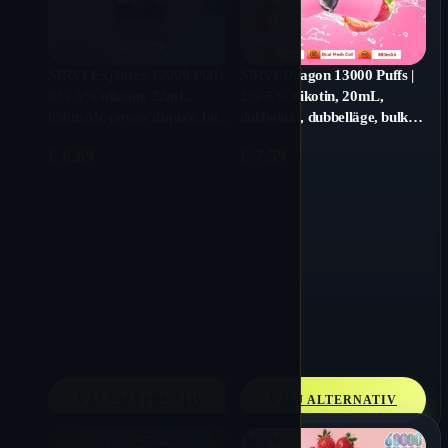
MRVI Explorer 12000 Puffs |
MRVI Dragon 13000 Puffs |
0%-5% nikotin, 22mL,
2%-5% nikotin, 20mL,
650mAh, power display, bulk
dubbelnät, dubbelläge, bulk
vape
vape
€
6.89
€
7.59
VÄLJ ALTERNATIV
VÄLJ ALTERNATIV