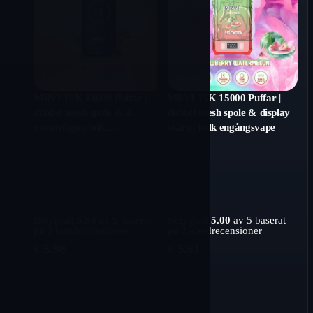
MRVI 18K 18000 Puffar |
MRVI 15K 15000 Puffar |
dubbel mesh spole & 4
dubbel mesh spole & display
värmelägen bulk
skärm bulk engångsvape
engångsvape
Betygsatt
5.00
av 5 baserat
Betygsatt
5.00
av 5 baserat
på
2
kundrecensioner
på
2
kundrecensioner
€
5.98
€
5.61