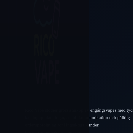
Rico Vape stödjer grossistinköp av engångsvapes med tyd
kataloguppdateringar, snabb kommunikation och pålitlig
orderuppföljning för långsiktiga kunder.
Email:
support@ricovape.com