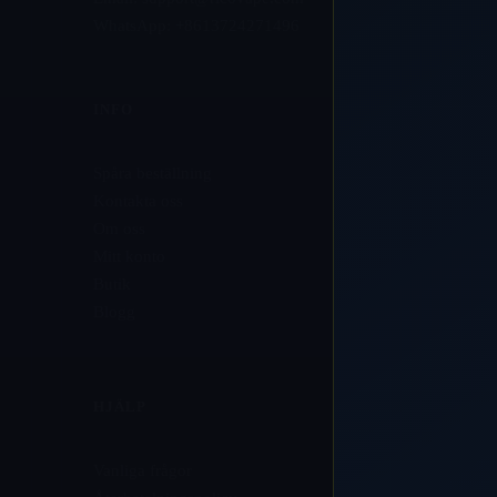
WhatsApp: +8613724271496
INFO
Spåra beställning
Kontakta oss
Om oss
Mitt konto
Butik
Blogg
HJÄLP
Vanliga frågor