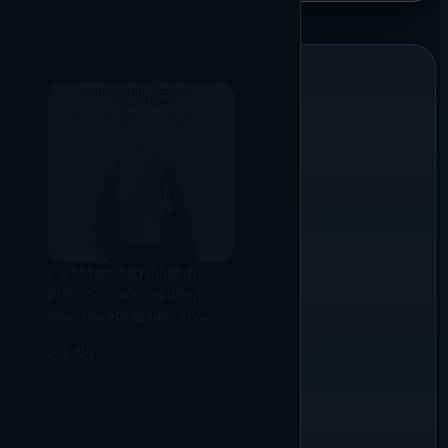
Lost Mary MO10000 10K
Puffs | 5 % nikotin, 18mL,
smart förebyggande av
torrslag, bulk engångsvape
€
8.99