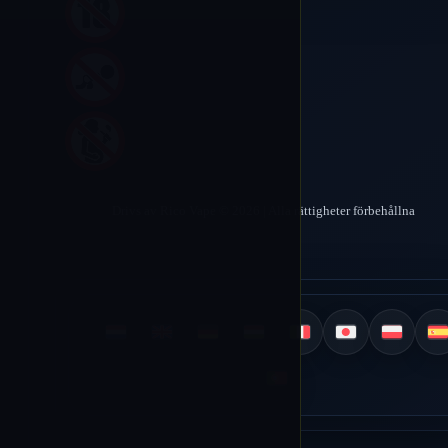
Drivs av Rico Vape © 2026 | Alla rättigheter förbehållna