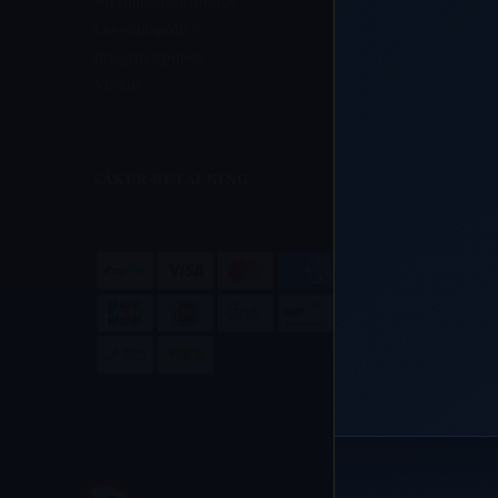
Återbetalningspolicy
Leveranspolicy
Integritetspolicy
Villkor
SÄKER BETALNING