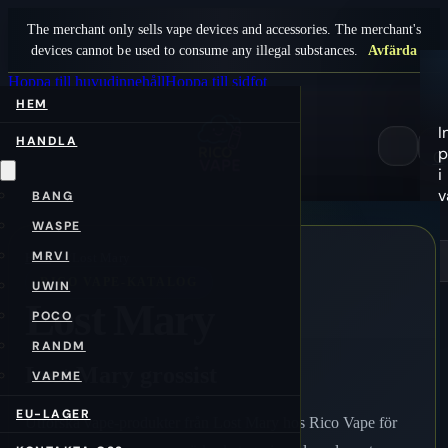
The merchant only sells vape devices and accessories. The merchant's
devices cannot be used to consume any illegal substances.
Avfärda
Hoppa till huvudinnehåll
Hoppa till sidfot
HEM
I
HANDLA
p
0
i
v
BANG
WASPE
MRVI
Hem
/sv/
Lost Mary
RICO VAPE-KATALOG
UWIN
Lost Mary
POCO
RANDM
Lost Mary grossist
VAPME
EU-LAGER
Utforska vape-produkter från Lost Mary hos Rico Vape för