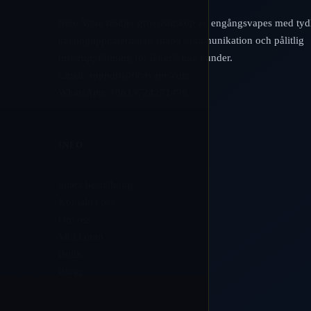
Rico Vape stödjer grossistinköp av engångsvapes med tyd
kataloguppdateringar, snabb kommunikation och pålitlig
orderuppföljning för långsiktiga kunder.
Email:
support@ricovape.com
WhatsApp: +8613724271496
INFO
Spåra beställning
Kontakta oss
Om oss
Mitt konto
Butik
Blogg