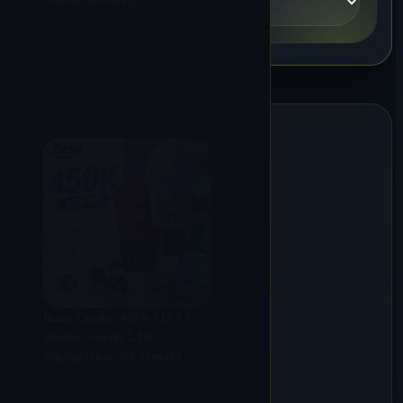
Bang Leader 450K | 15-i-1
smaker, smart LED,
engångsvape för grossist