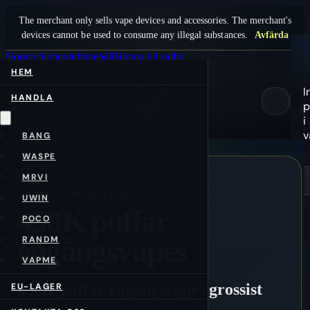
The merchant only sells vape devices and accessories. The merchant's
devices cannot be used to consume any illegal substances.
Avfärda
Hoppa till huvudinnehåll
Hoppa till sidfot
HEM
I
HANDLA
p
0
i
v
BANG
WASPE
MRVI
Hem
/sv/
450K puffar engångsvapes
RICO VAPE-KATALOG
UWIN
450K puffar
POCO
engångsvapes
RANDM
VAPME
450K puffar engångsvapes grossist
EU-LAGER