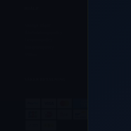
HJÄLP
Vanliga frågor
Återbetalningspolicy
Leveranspolicy
Integritetspolicy
Villkor
SÄKER BETALNING