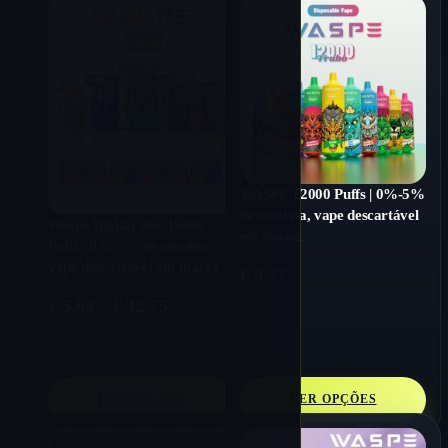
WASPE 12000 Puffs | 0%-5%
de nicotina, vape descartável
Waspe Digital Box 15000
em massa
Puffs | 0%-5% de nicotina,
vape descartável em massa
€
9.57
Price
€
5.60
–
€
12.75
range:
€ 5.60
through
€ 12.75
VER OPÇÕES
VER OPÇÕES