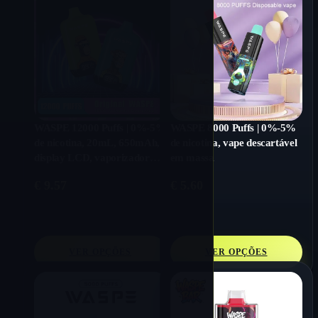
WASPE 12000 Puffs | 0%-5%
WASPE 8000 Puffs | 0%-5%
de nicotina, 20mL, 650mAh,
de nicotina, vape descartável
display LCD, vaporizador
em massa
descartável em massa
€
9.57
€
5.60
VER OPÇÕES
VER OPÇÕES