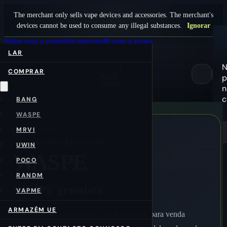
The merchant only sells vape devices and accessories. The merchant's
devices cannot be used to consume any illegal substances.
Ignorar
Saltar para o conteúdo principal
Ir para o footer
LAR
COMPRAR
p
0
n
c
BANG
WASPE
MRVI
Início
/pt/
WASPE
CATÁLOGO RICO VAPE
UWIN
WASPE
POCO
RANDM
WASPE grossista
VAPME
ARMAZÉM UE
Veja produtos vape WASPE na Rico Vape para venda