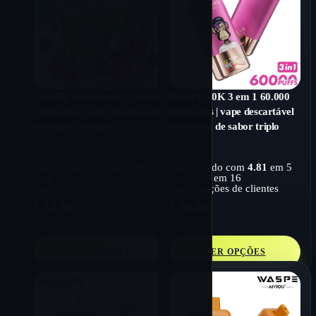
WASPE 100K 4 em 1 100.000
WASPE 60K 3 em 1 60.000
baforadas | vape descartável
baforadas | vape descartável
em massa de sabor
em massa de sabor triplo
quádruplo
Classificado com
4.75
em 5
Classificado com
4.81
em 5
com base em
28
com base em
16
classificações de clientes
classificações de clientes
€
12.10
€
10.24
VER OPÇÕES
VER OPÇÕES