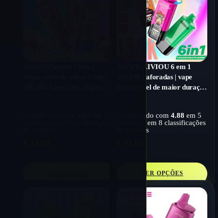
WASPE Crystal 180K |
WASPE AIVIOU 6 em 1
Interruptor de sabor 8 em 1,
150.000 baforadas | vape
180.000 baforadas, display
descartável de maior duração
LED, vaporizador
com display LED
descartável em massa
Classificado com
4.67
em 5
Classificado com
4.88
em 5
com base em
9
classificações
com base em
8
classificações
de clientes
de clientes
€
12.90
€
11.85
VER OPÇÕES
VER OPÇÕES