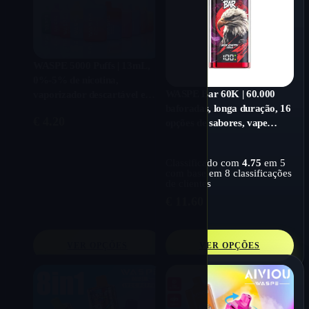
WASPE 5000 Puffs | 13mL,
0%-5% de nicotina,
WASPE Bar 60K | 60.000
vaporizador descartável em
baforadas, longa duração, 16
massa
€
4.20
opções de sabores, vape
descartável a granel
Classificado com
4.75
em 5
com base em
8
classificações
de clientes
€
11.60
VER OPÇÕES
VER OPÇÕES