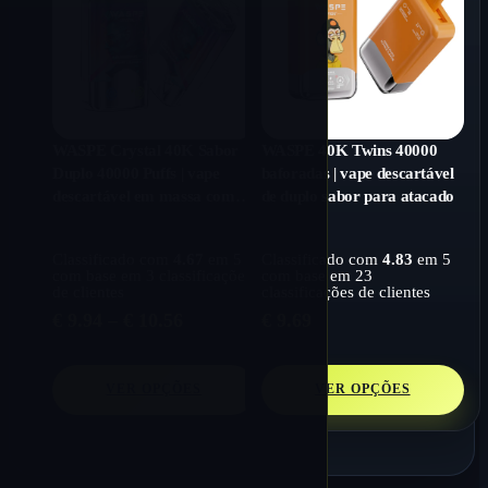
WASPE Crystal 40K Sabor
WASPE 40K Twins 40000
Duplo 40000 Puffs | vape
baforadas | vape descartável
descartável em massa com
de duplo sabor para atacado
bobinas de malha dupla
Classificado com
4.67
em 5
Classificado com
4.83
em 5
com base em
3
classificações
com base em
23
de clientes
classificações de clientes
Price
€
9.94
–
€
10.56
€
9.69
range:
€ 9.94
through
VER OPÇÕES
VER OPÇÕES
€ 10.56