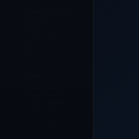
Acompanhar encomenda
Contacte-nos
Sobre nós
A minha conta
Loja
Blog
AJUDA
Perguntas frequentes
Política de reembolso
Política de envio
Política de privacidade
Termos e condições