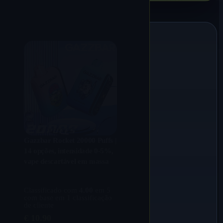
Gazzbar Rocket 20000 Puffs |
14 opções, intensidade 0-5%,
vape descartável em massa
Classificado com
4.00
em 5
com base em
1
classificação
de cliente
€
10.90