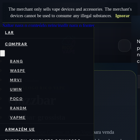
The merchant only sells vape devices and accessories. The merchant's
devices cannot be used to consume any illegal substances.
Ignorar
Saltar para o conteúdo principal
Ir para o footer
LAR
COMPRAR
p
0
n
c
BANG
WASPE
MRVI
Início
/pt/
Gazzbar
CATÁLOGO RICO VAPE
UWIN
Gazzbar
POCO
RANDM
Gazzbar grossista
VAPME
ARMAZÉM UE
Veja produtos vape Gazzbar na Rico Vape para venda