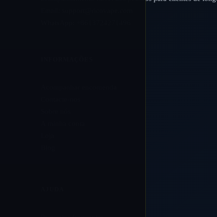
Email:
support@ricovape.com
WhatsApp: +8613724271496
INFORMAÇÕES
Acompanhar encomenda
Contacte-nos
Sobre nós
A minha conta
Loja
Blog
AJUDA