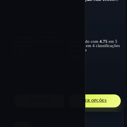
ajustável
baforadas
Classificado com
4.33
em 5
com base em
3
classificações
Classificado com
4.75
em 5
de clientes
com base em
4
classificações
de clientes
€
7.65
€
8.52
VER OPÇÕES
VER OPÇÕES