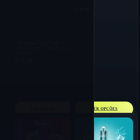
de 1,0Ω, display LCD, 0%
€
6.80
-5% de nicotina, vaporizador
descartável em massa
recarregável
Classificado com
5.00
em 5
com base em
1
classificação
de cliente
€
11.99
VER OPÇÕES
VER OPÇÕES