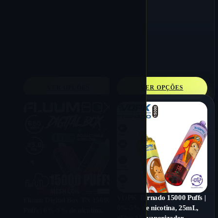
VER OPÇÕES
VER OPÇÕES
VOPK Tornado 15000 Puffs |
Fluum Digital Box TN 15000
0%-5% de nicotina, 25mL,
Puffs | 0%-5% de nicotina,
850mAh, vaporizador