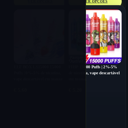
VER OPÇÕES
VER OPÇÕES
ELF BOX LS15000 15000
FIHP 15000 Puffs | 2%-5%
Puffs | 0%-5% de nicotina,
de nicotina, vape descartável
vape descartável em massa
em massa
€
5.60
€
5.20