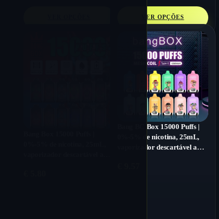
VER OPÇÕES
VER OPÇÕES
Bang BC Box 15000 Puffs |
Bang Box 15000 Puffs |
0%-5% de nicotina, 25mL,
0%-5% de nicotina, 25mL,
vaporizador descartável a
vaporizador descartável a
granel
granel
€
9.57
€
5.80