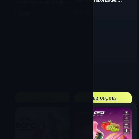
caneta recarregável, vape
descartável em massa
descartável em massa
€
9.99
€
6.90
VER OPÇÕES
VER OPÇÕES