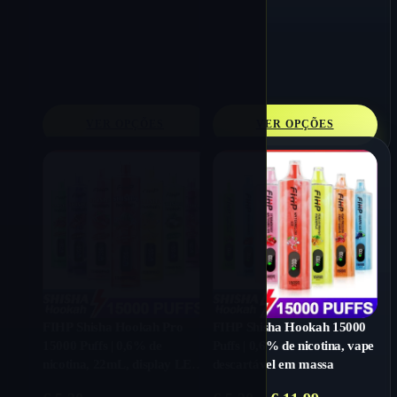
VER OPÇÕES
VER OPÇÕES
FIHP Shisha Hookah Pro
FIHP Shisha Hookah 15000
15000 Puffs | 0,6% de
Puffs | 0,6% de nicotina, vape
nicotina, 22mL, display LED,
descartável em massa
vaporizador descartável em