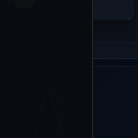
1
2
→