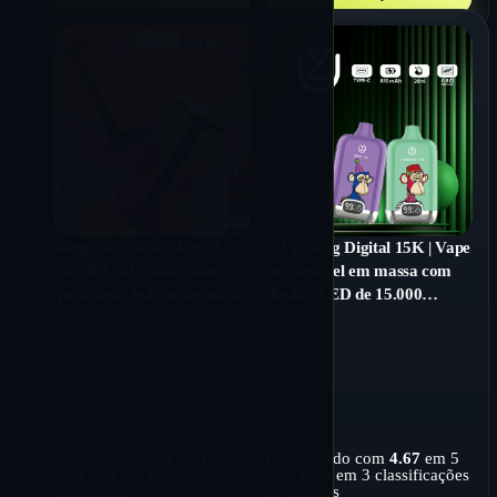
Bang Box 160K | 4 em 1,
UZY Bang Digital 15K | Vape
160.000 baforadas, sabor
descartável em massa com
quádruplo, bobina de malha
display LED de 15.000
de 1,0Ω, display LCD, 0%
baforadas de longa duração e
-5% de nicotina, vaporizador
20ml
descartável em massa
recarregável
Classificado com
4.33
em 5
Classificado com
4.67
em 5
com base em
6
classificações
com base em
3
classificações
de clientes
de clientes