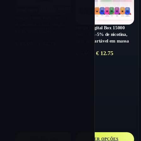
Waspe 15000 Puffs | 0%-5%
de nicotina, 22mL, display
Waspe Digital Box 15000
LCD, vaporizador
Puffs | 0%-5% de nicotina,
descartável em massa
vape descartável em massa
Price
€
10.00
–
€
12.75
range:
Price
€
5.60
–
€
12.75
€ 10.00
range:
through
€ 5.60
€ 12.75
through
€ 12.75
VER OPÇÕES
VER OPÇÕES