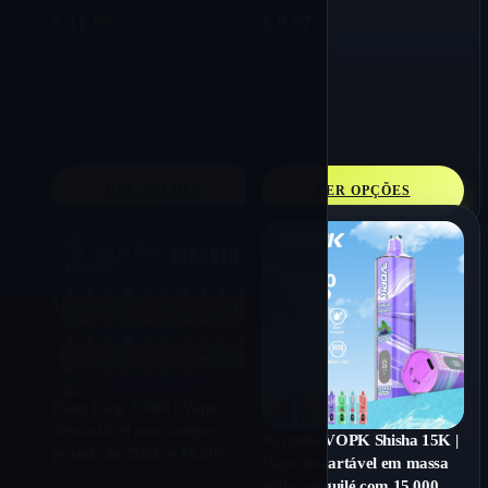
€
11.99
€
9.57
VER OPÇÕES
VER OPÇÕES
Bang King 15000 | Vape
descartável com tanque
Narguilé VOPK Shisha 15K |
grande de 25mL e 15.000
Vape descartável em massa
baforadas com fluxo de ar
estilo narguilé com 15.000