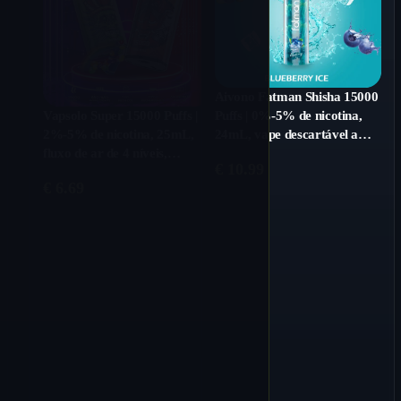
Aivono Fatman Shisha 15000
Puffs | 0%-5% de nicotina,
Vapsolo Super 15000 Puffs |
24mL, vape descartável a
2%-5% de nicotina, 25mL,
granel
fluxo de ar de 4 níveis,
€
10.99
vaporizador a granel
€
6.69