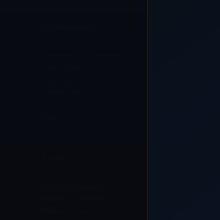
INFORMAÇÕES
Acompanhar encomenda
Contacte-nos
Sobre nós
A minha conta
Loja
Blog
AJUDA
Perguntas frequentes
Política de reembolso
Política de envio