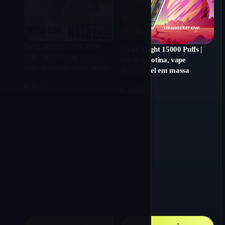
Bang Shisha 15000 Puffs
VAXE Flight 15000 Puffs |
XXL | 0%-5% de nicotina,
5% de nicotina, vape
vape descartável em massa
descartável em massa
€
5.20
€
5.60