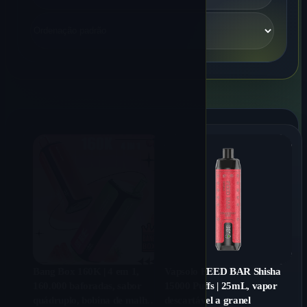
Bang Box 160K | 4 em 1,
Vapsolo FEED BAR Shisha
160.000 baforadas, sabor
15000 Puffs | 25mL, vapor
quádruplo, bobina de malha
descartável a granel