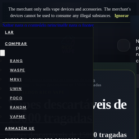
The merchant only sells vape devices and accessories. The merchant's
devices cannot be used to consume any illegal substances.
Ignorar
Saltar para o conteúdo principal
Ir para o footer
LAR
COMPRAR
p
0
n
c
BANG
WASPE
MRVI
Início
/pt/
Diferentes números de tragadas de vapes
descartáveis
/pt/
Vapes descartáveis de 15000 tragadas
UWIN
CATÁLOGO RICO VAPE
POCO
Vapes descartáveis de
RANDM
15000 tragadas
VAPME
ARMAZÉM UE
Vapes descartáveis de 15000 tragadas