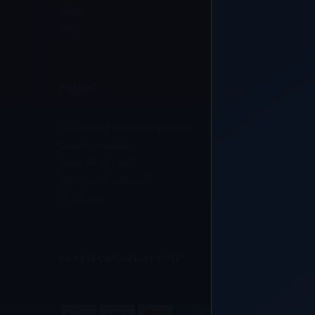
Sklep
Blog
POMOC
Najczęściej zadawane pytania
Zasady zwrotów
Polityka wysyłki
Polityka prywatności
Regulamin
BEZPIECZNA PŁATNOŚĆ