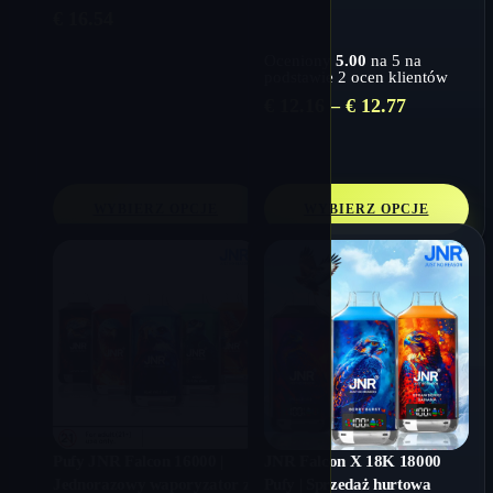
€
16.54
powietrza, inteligentny
Oceniony
5.00
na 5 na
podstawie
2
ocen klientów
Zakres
€
12.16
–
€
12.77
cen:
od
€ 12.16
do
WYBIERZ OPCJE
WYBIERZ OPCJE
€ 12.77
Pufy JNR Falcon 16000 |
JNR Falcon X 18K 18000
Jednorazowy waporyzator z
Pufy | Sprzedaż hurtowa