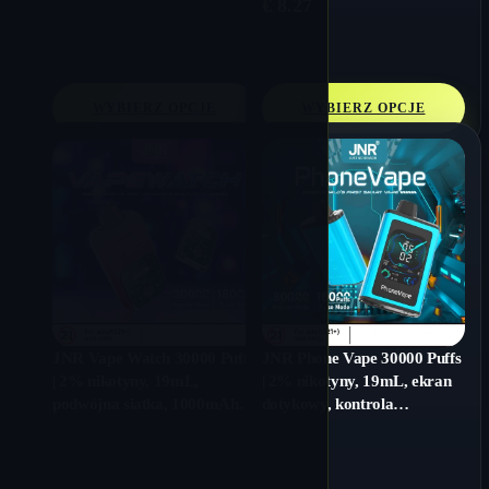
€
8.27
WYBIERZ OPCJE
WYBIERZ OPCJE
JNR Vape Watch 30000 Puffs
JNR Phone Vape 30000 Puffs
| 2% nikotyny, 19mL,
| 2% nikotyny, 19mL, ekran
podwójna siatka, 1000mAh,
dotykowy, kontrola
inteligentne, szybkie
przepływu powietrza,
ładowanie
inteligentny