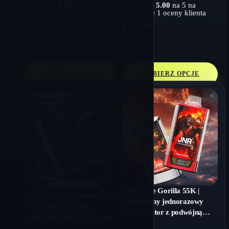
Oceniony
4.00
na 5 na
Oceniony
5.00
na 5 na
podstawie
1
oceny klienta
podstawie
1
oceny klienta
€
12.10
€
13.99
WYBIERZ OPCJE
WYBIERZ OPCJE
JNR Rage Gorilla 55K |
JNR Media Max 40000 Puffs
Inteligentny jednorazowy
| 5% nikotyny, 21mL,
waporyzator z podwójną
podwójna siatka, wyświetlacz
siatką 55000 zaciągnięć
HD 2,4”, kontrola przepływu