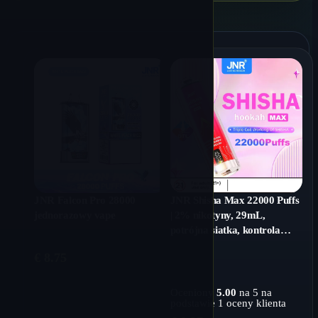
JNR Falcon Pro 28000
JNR Shisha Max 22000 Puffs
jednorazowy vape
| 2% nikotyny, 29mL,
potrójna siatka, kontrola
przepływu powietrza,
€
8.75
wyświetlacz stanu baterii i
cieczy
Oceniony
5.00
na 5 na
podstawie
1
oceny klienta