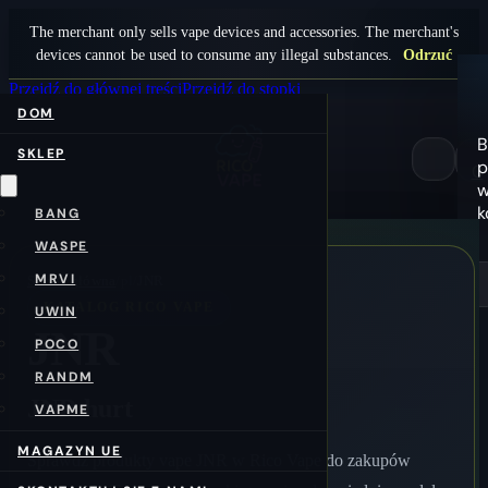
The merchant only sells vape devices and accessories. The merchant's
devices cannot be used to consume any illegal substances.
Odrzuć
Przejdź do głównej treści
Przejdź do stopki
DOM
B
SKLEP
p
0
k
BANG
WASPE
MRVI
Strona główna
/pl/
JNR
KATALOG RICO VAPE
UWIN
JNR
POCO
RANDM
JNR hurt
VAPME
MAGAZYN UE
Sprawdź produkty vape JNR w Rico Vape do zakupów