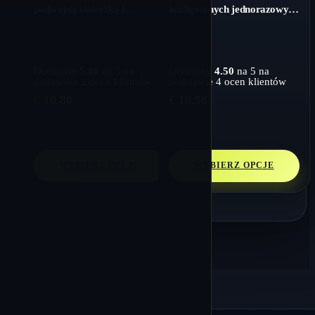
podwójną siateczką i
inteligentnych jednorazowych
kryształową konstrukcją
waporyzatorów z podwójną
siatką
Oceniony
5.00
na 5 na
Oceniony
4.50
na 5 na
podstawie
2
ocen klientów
podstawie
4
ocen klientów
€
10.80
€
10.98
WYBIERZ OPCJE
WYBIERZ OPCJE