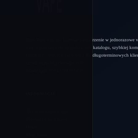
Rico Vape wspiera hurtowe zaopatrzenie w jednorazowe 
dzięki przejrzystym aktualizacjom katalogu, szybkiej kom
i rzetelnej obsłudze zamówień dla długoterminowych klie
Email:
support@ricovape.com
WhatsApp: +8613724271496
INFORMACJE
Śledzenie zamówienia
Skontaktuj się z nami
O nas
Moje konto