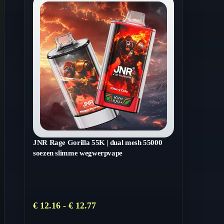
JNR Rage Gorilla 55K | dual mesh 55000
soezen slimme wegwerpvape
Prijsklasse:
€
12.16
-
€
12.77
€ 12.16