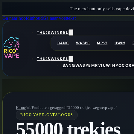
The merchant only sells vape devi
Ga naar hoofdinhoud
Ga naar voettekst
THUIS
WINKEL
BANG
WASPE
MRVI
UWIN
THUIS
WINKEL
BANG
WASPE
MRVI
UWIN
POCO
R
Home
/nl/
Producten getagged “55000 trekjes wegwerpvape”
RICO VAPE-CATALOGUS
55000 trekjes