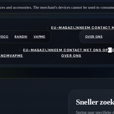
ces and accessories. The merchant's devices cannot be used to consume
EU-MAGAZIJN
NEEM CONTACT M
POCO
RANDM
VAPME
OVER ONS
EU-MAGAZIJN
NEEM CONTACT MET ONS OP
ANDM
VAPME
OVER ONS
Sneller zoe
Spring naar specifieke 