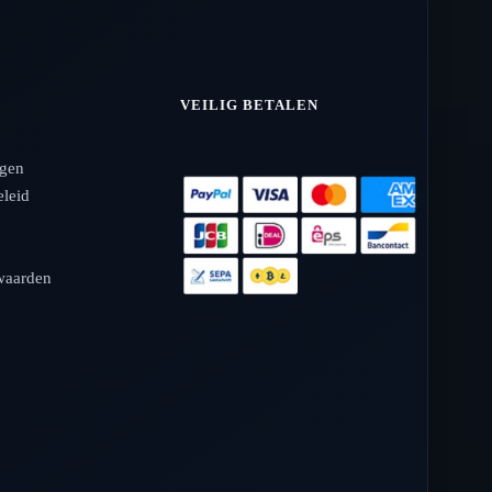
VEILIG BETALEN
agen
eleid
waarden