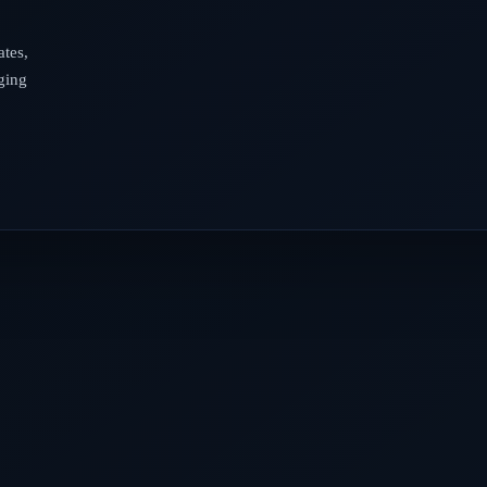
tes,
ging