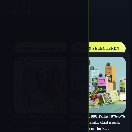
gebaseerd op
1
klant
waardering
€
11.99
OPTIES SELECTEREN
OPTIES SELECTEREN
Waspe 30000 Puffs | 28mL,
WASPE 25000 Puffs | 0%-5%
850mAh, dubbele mesh, bulk
nicotine, 25mL, dual mesh,
wegwerpvape
LCD-scherm, bulk