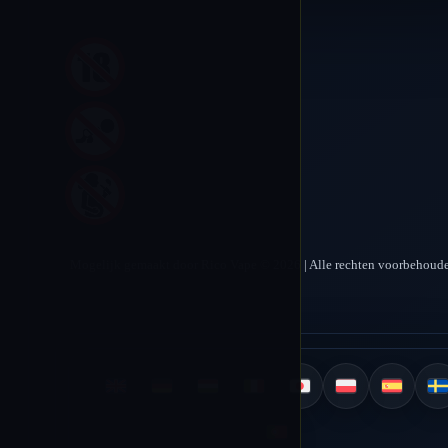
Mogelijk gemaakt door Rico Vape © 2026 | Alle rechten voorbehoud