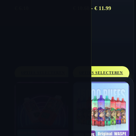
wegwerpvape
Prijsklasse
€
6.10
€
10.68
-
€
11.99
€ 10.68
tot
€ 11.99
OPTIES SELECTEREN
OPTIES SELECTEREN