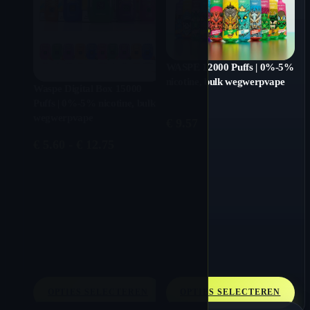
WASPE 12000 Puffs | 0%-5%
nicotine, bulk wegwerpvape
Waspe Digital Box 15000
Puffs | 0%-5% nicotine, bulk
wegwerpvape
€
9.57
Prijsklasse:
€
5.60
-
€
12.75
€ 5.60
tot
€ 12.75
OPTIES SELECTEREN
OPTIES SELECTEREN