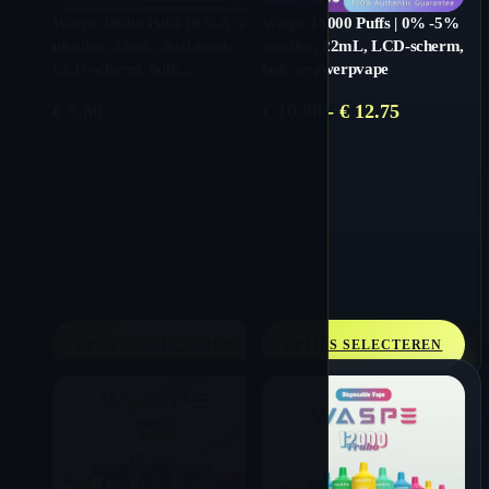
Waspe 20000 Puffs | 0%-5%
Waspe 15000 Puffs | 0% -5%
nicotine, 24mL, dual mesh,
nicotine, 22mL, LCD-scherm,
LCD-scherm, bulk
bulk wegwerpvape
wegwerpvape
Prijsklasse
€
5.80
€
10.00
-
€
12.75
€ 10.00
tot
€ 12.75
OPTIES SELECTEREN
OPTIES SELECTEREN