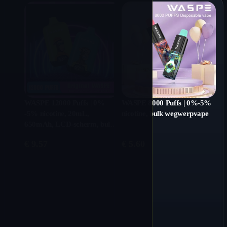
WASPE 12000 Puffs | 0%
WASPE 8000 Puffs | 0%-5%
-5% nicotine, 20mL,
nicotine, bulk wegwerpvape
650mAh, LCD-scherm, bulk
wegwerpvape
€
9.57
€
5.60