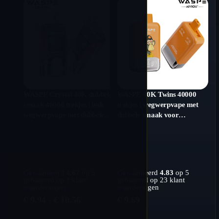
WASPE Crystal 40K dubbele
WASPE 40K Twins 40000
smaak 40000 trekjes | bulk
trekjes | wegwerpvape met
wegwerpvape met dubbele
dubbele smaak voor
mesh-spoelen
groothandel
Gewaardeerd
4.67
op 5
Gewaardeerd
4.83
op 5
gebaseerd op
3
klant
gebaseerd op
23
klant
waarderingen
waarderingen
Prijsklasse:
€
9.94
-
€
10.56
€
9.69
€ 9.94