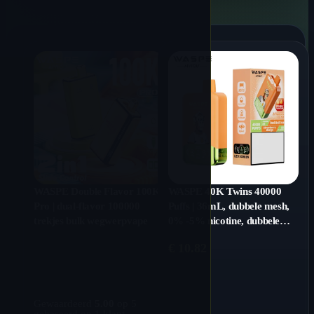
WASPE Double Flavor 100K
WASPE 40K Twins 40000
Pro | dual-flavor 100000
Puffs | 36mL, dubbele mesh,
trekjes bulk wegwerpvape
0% -5% nicotine, dubbele
smaak, bulk wegwerpvape
€
10.82
Gewaardeerd
5.00
op 5