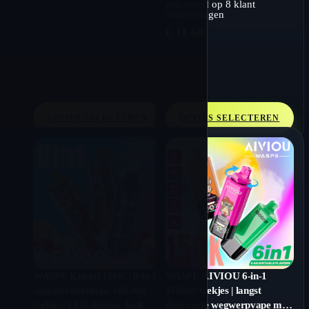
gebaseerd op
8
klant
waarderingen
€
11.60
OPTIES SELECTEREN
OPTIES SELECTEREN
WASPE Kristal 180K | 8-in-1
WASPE AIVIOU 6-in-1
smaakschakelaar, 180.000
150000 trekjes | langst
trekjes, LED-display, bulk
duurzame wegwerpvape met