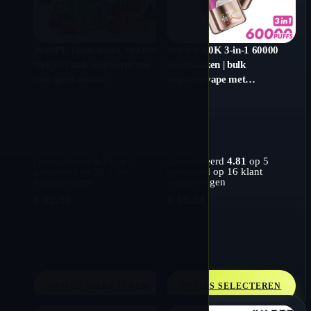
WASPE 100K 4-in-1 100.000
WASPE 60K 3-in-1 60000
trekjes | bulk wegwerpvape
Rookwolken | bulk
met quad-smaak
wegwerpvape met
drievoudige smaak
Gewaardeerd
4.75
op 5
Gewaardeerd
4.81
op 5
gebaseerd op
28
klant
gebaseerd op
16
klant
waarderingen
waarderingen
€
12.10
€
10.24
OPTIES SELECTEREN
OPTIES SELECTEREN