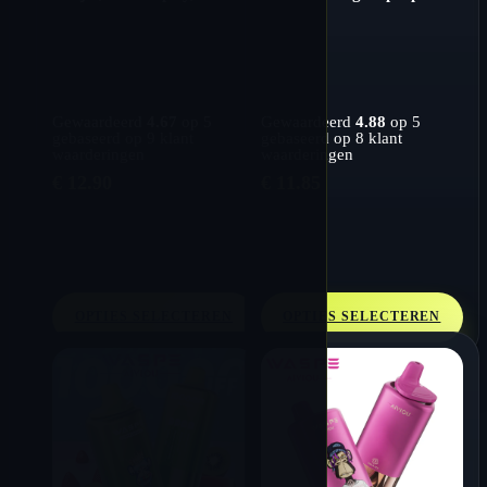
wegwerpvape
led-display
Gewaardeerd
4.67
op 5
Gewaardeerd
4.88
op 5
gebaseerd op
9
klant
gebaseerd op
8
klant
waarderingen
waarderingen
€
12.90
€
11.85
OPTIES SELECTEREN
OPTIES SELECTEREN