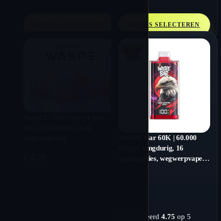
OPTIES SELECTEREN
OPTIES SELECTEREN
WASPE 5000 Puffs | 13mL,
0% -5% nicotine, bulk
WASPE Bar 60K | 60.000
wegwerpvape
trekjes, langdurig, 16
€
4.20
smaakopties, wegwerpvape in
bulk
Gewaardeerd
4.75
op 5