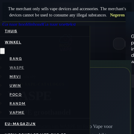
The merchant only sells vape devices and accessories. The merchant's
devices cannot be used to consume any illegal substances.
Negeren
Ga naar hoofdinhoud
Ga naar voettekst
THUIS
G
p
WINKEL
0
i
d
BANG
w
WASPE
MRVI
Home
/nl/
WASPE
RICO VAPE-CATALOGUS
UWIN
WASPE
POCO
RANDM
WASPE groothandel
VAPME
EU-MAGAZIJN
Bekijk vape-producten van WASPE bij Rico Vape voor