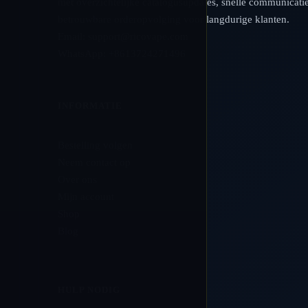
met overzichtelijke catalogusupdates, snelle communicati
betrouwbare orderopvolging voor langdurige klanten.
Email:
support@ricovape.com
WhatsApp: +8613724271496
INFORMATIE
Bestelling volgen
Neem contact op
Over ons
Mijn account
Shop
Blog
HULP NODIG