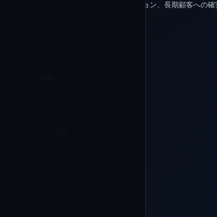
グ更新、迅速なコミュニケーション、長期顧客への確
文フォローでサポートします。
Email:
support@ricovape.com
WhatsApp: +8613724271496
情報
注文追跡
お問い合わせ
会社概要
マイアカウント
ショップ
ブログ
サポート