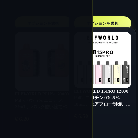
オプションを選択
オプションを選択
ELFWORLD 15PRO 12000
ELFWORLD PLUS+ 20000
Puffs |ニコチン 0%-5%、
Puffs | 0%-5% ニコチン、
18mL、エアフロー制御、デ
22mL、バルク使い捨てベイ
ジタル表示
プ
€
6.50
€
6.20