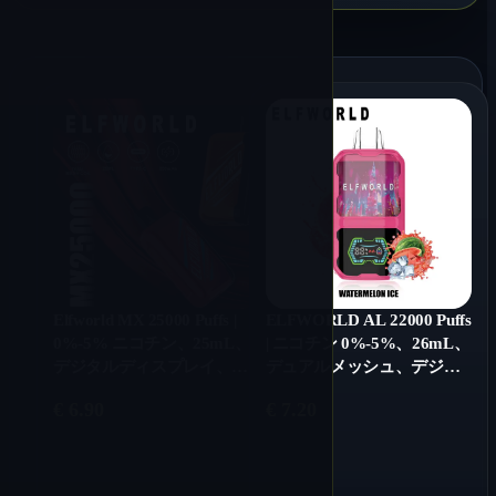
Elfworld MX 25000 Puffs |
ELFWORLD AL 22000 Puffs
0%-5% ニコチン、25mL、
| ニコチン 0%-5%、26mL、
デジタルディスプレイ、エ
デュアルメッシュ、デジタ
アフローコントロール、バ
ルディスプレイ、エアフロ
€
6.90
€
7.20
ルク使い捨てベイプ
ーコントロール