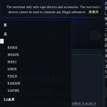
The merchant only sells vape devices and accessories. The merchant's
devices cannot be used to consume any illegal substances.
非表示
メインコンテンツへスキップ
フッターへスキップ
家
店
0
BANG
WASPE
MRVI
ホーム
/ja/
ELFWORLD
UWIN
RICO VAPEカタログ
ELFWORLD
POCO
RANDM
VAPME
ELFWORLD 卸売
EU倉庫
Rico VapeのELFWORLDベイプ製品を卸売仕入れ向け