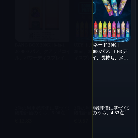
BANG BOX 200K | 8-in-1
UZY トルネード 20K |
200000 パフ、クアッドコイ
28ml、20000パフ、LEDデ
ル、パワーディスプレイ、
ィスプレイ、長持ち、メガ
バルク使い捨て VAPE
タンク、使い捨てベイプ卸
売
2
件の利用者評価に基づく5
3
件の利用者評価に基づく5
段階評価のうち、
5.00
点
段階評価のうち、
4.33
点
€
12.83
€
9.57