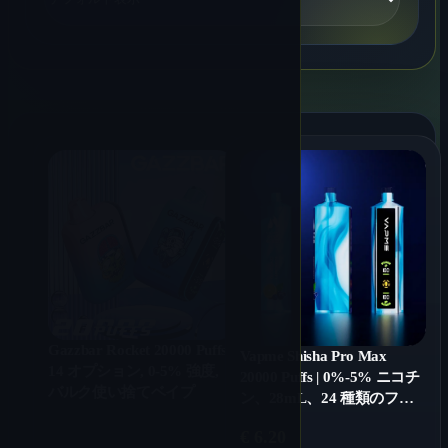
Gazzbar Rocket 20000 Puffs |
Vapme Shisha Pro Max
14 オプション, 0-5% 強度,
20000 Puffs | 0%-5% ニコチ
バルク使い捨てベイプ
ン、28mL、24 種類のフレ
ーバー、バルク使い捨て
€
6.20
VAPE