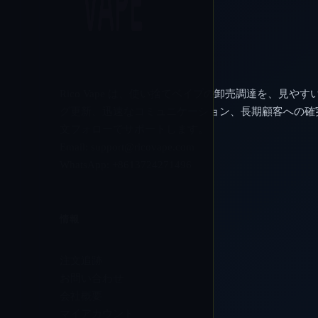
Rico Vape は、使い捨てベイプの卸売調達を、見やす
グ更新、迅速なコミュニケーション、長期顧客への確
文フォローでサポートします。
Email:
support@ricovape.com
WhatsApp: +8613724271496
情報
注文追跡
お問い合わせ
会社概要
マイアカウント