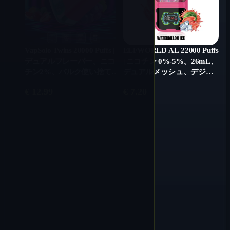
VapSolo Twins 20000 Puffs |
ELFWORLD AL 22000 Puffs
デュアルフレーバー、ニコ
| ニコチン 0%-5%、26mL、
チン2%、バルク使い捨てベ
デュアルメッシュ、デジタ
イプ
ルディスプレイ、エアフロ
€
12.99
€
7.20
ーコントロール