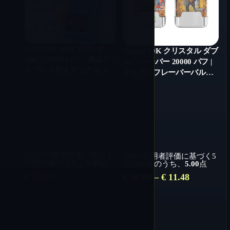
AIVONO AIM マジック
Vapme 20K クリスタル ダブ
20K | 20000 パフ、液晶ディ
ル フレーバー 20000 パフ |
スプレイ付きデュアル メッ
デュアルフレーバーバルク
シュ コイル使い捨てベープ
使い捨てベイプ
2
件の利用者評価に基づく5
3
件の利用者評価に基づく5
段階評価のうち、
5.00
点
段階評価のうち、
5.00
点
€
10.61
価
€
10.86
–
€
11.48
格
帯:
€ 10.86
–