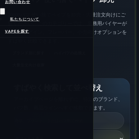
お問い合わせ
20000パフ 使い捨てベイプを卸売・大量注文向けにご
私たちについて
覧ください。このカテゴリーでは、業務用バイヤーが
VAPEを探す
容量、デザイン、フレーバー、小売向けオプションを
すばやく比較できます。
ブランド別に探す
ハイパフの品揃え
大量注文向け在庫
すばやく検索して並べ替え
アーカイブページを離れずに、特定のブランド、
パフ数、商品ラインへすぐ移動できます。
検
索