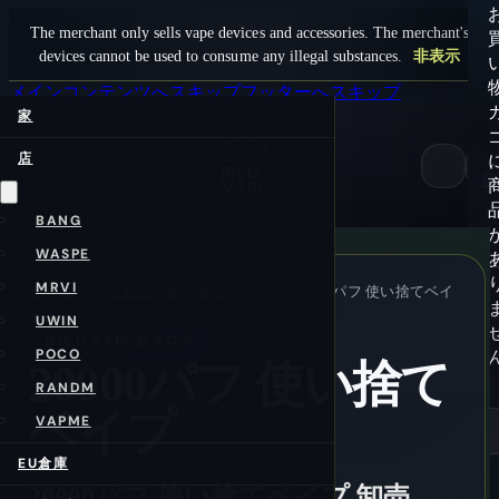
The merchant only sells vape devices and accessories. The merchant's
devices cannot be used to consume any illegal substances.
非表示
メインコンテンツへスキップ
フッターへスキップ
家
店
0
BANG
WASPE
MRVI
ホーム
/ja/
パフ数別の使い捨てベイプ
/ja/
20000パフ 使い捨てベイ
プ
UWIN
RICO VAPEカタログ
POCO
20000パフ 使い捨て
RANDM
ベイプ
VAPME
EU倉庫
20000パフ 使い捨てベイプ 卸売